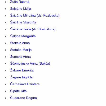
Zuša Rasma
Šaicāne Lidija
Šaicāne Mihalina (dz. Kozlovska)
Šaicāne Skaidrīte
Šaicāne Tekla (dz. Bratuškina)
Šakina Margarita
Štekele Anna
Štotaka Marija
Šumska Anna
Ščemeļinska Anna (Bukša)
Žabare Emerita
Žagare Ingrīda
Čerbakovs Dzintars
Čipate Rita
Čudarāne Regīna