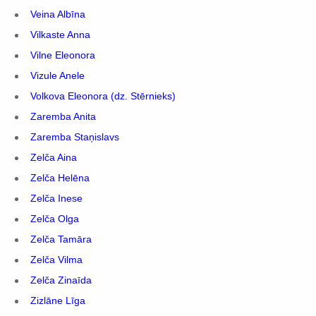
Veina Albīna
Vilkaste Anna
Vilne Eleonora
Vizule Anele
Volkova Eleonora (dz. Stērnieks)
Zaremba Anita
Zaremba Staņislavs
Zelča Aina
Zelča Helēna
Zelča Inese
Zelča Olga
Zelča Tamāra
Zelča Vilma
Zelča Zinaīda
Zizlāne Līga