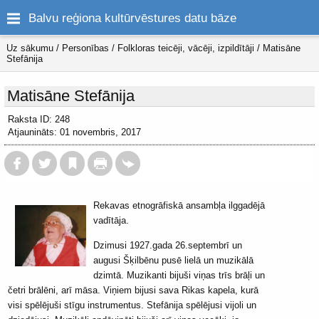
Balvu reģiona kultūrvēstures datu bāze
Uz sākumu
/
Personības
/
Folkloras teicēji, vācēji, izpildītāji
/
Matisāne
Stefānija
Matisāne Stefānija
Raksta ID: 248
Atjaunināts: 01 novembris, 2017
Rekavas etnogrāfiskā ansambļa ilggadējā
vadītāja.
Dzimusi 1927.gada 26.septembrī un
augusi Šķilbēnu pusē lielā un muzikālā
dzimtā. Muzikanti bijuši viņas trīs brāļi un
četri brālēni, arī māsa. Viņiem bijusi sava Rikas kapela, kurā
visi spēlējuši stīgu instrumentus. Stefānija spēlējusi vijoli un