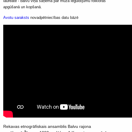
laureāte - balvu viņa saņēma par mūža ieguldījumu folkloras
apgūšanā un kopšanā.
Avotu saraksts
novadpētniecības datu bāzē
Rekavas etnogrāfiskais ansamblis Balvu rajona