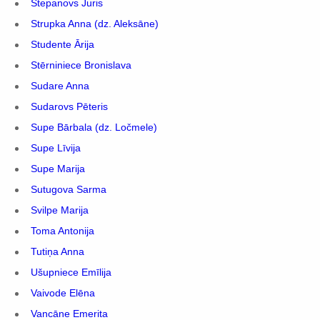
Stepanovs Juris
Strupka Anna (dz. Aleksāne)
Studente Ārija
Stērniniece Bronislava
Sudare Anna
Sudarovs Pēteris
Supe Bārbala (dz. Ločmele)
Supe Līvija
Supe Marija
Sutugova Sarma
Svilpe Marija
Toma Antonija
Tutiņa Anna
Ušupniece Emīlija
Vaivode Elēna
Vancāne Emerita