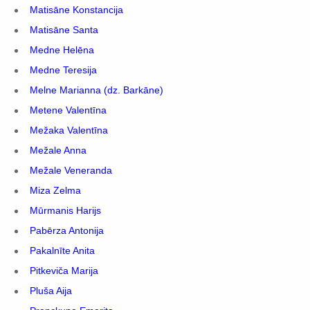
Matisāne Konstancija
Matisāne Santa
Medne Helēna
Medne Teresija
Melne Marianna (dz. Barkāne)
Metene Valentīna
Mežaka Valentīna
Mežale Anna
Mežale Veneranda
Miza Zelma
Mūrmanis Harijs
Pabērza Antonija
Pakalnīte Anita
Pitkeviča Marija
Pluša Aija