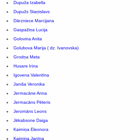
Dupuža Izabella
Dupužs Staņislavs
Dārzniece Marcijana
Gaspažiņa Lucija
Golovina Anita
Golubova Marija ( dz. Ivanovska)
Grodņa Meta
Husare Irina
Igovena Valentīna
Janiša Veronika
Jermacāne Anna
Jermacāns Pēteris
Jeromāns Leons
Jēkabsone Daiga
Kaimiņa Eleonora
Kaimiņa Janīna