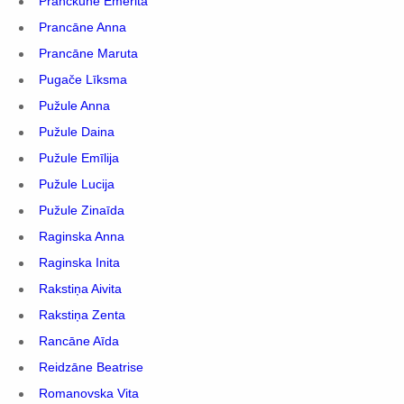
Pranckune Emerita
Prancāne Anna
Prancāne Maruta
Pugače Līksma
Pužule Anna
Pužule Daina
Pužule Emīlija
Pužule Lucija
Pužule Zinaīda
Raginska Anna
Raginska Inita
Rakstiņa Aivita
Rakstiņa Zenta
Rancāne Aīda
Reidzāne Beatrise
Romanovska Vita