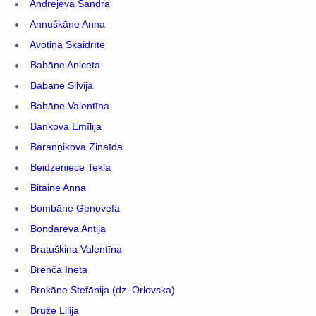
Andrejeva Sandra
Annuškāne Anna
Avotiņa Skaidrīte
Babāne Aniceta
Babāne Silvija
Babāne Valentīna
Bankova Emīlija
Baranņikova Zinaīda
Beidzeniece Tekla
Bitaine Anna
Bombāne Genovefa
Bondareva Antija
Bratuškina Valentīna
Brenča Ineta
Brokāne Stefānija (dz. Orlovska)
Bruže Lilija