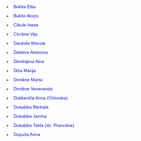
Bukša Elita
Bukšs Aloizs
Cibule Inese
Circāne Vija
Daukste Maruta
Dektere Antoņina
Dimitrijeva Aina
Diča Marija
Dortāne Marta
Dortāne Veneranda
Dubkeviča Anna (Orlovska)
Dukaļska Bārbala
Dukaļska Janīna
Dukaļska Tekla (dz. Prancāne)
Dupuža Anna