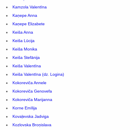
Kamzola Valentīna
Kaņepe Anna
Kaņepe Elizabete
Keiša Anna
Keiša Lūcija
Keiša Monika
Keiša Stefānija
Keiša Valentīna
Keiša Valentīna (dz. Logina)
Kokoreviča Annele
Kokoreviča Genovefa
Kokoreviča Marijanna
Korne Emīlija
Kovaļevska Jadviga
Kozlovska Broņislava