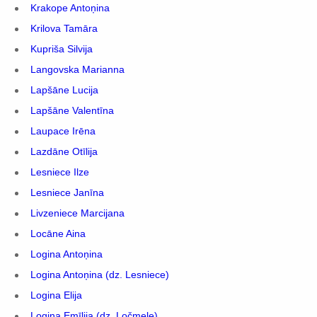
Krakope Antoņina
Krilova Tamāra
Kupriša Silvija
Langovska Marianna
Lapšāne Lucija
Lapšāne Valentīna
Laupace Irēna
Lazdāne Otīlija
Lesniece Ilze
Lesniece Janīna
Livzeniece Marcijana
Locāne Aina
Logina Antoņina
Logina Antoņina (dz. Lesniece)
Logina Elija
Logina Emīlija (dz. Ločmele)