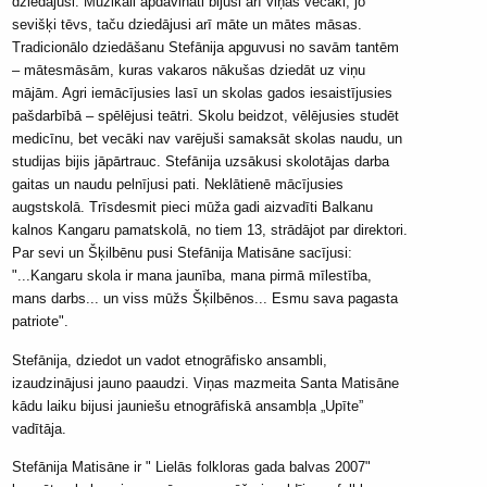
dziedājusi. Muzikāli apdāvināti bijuši arī viņas vecāki, jo
sevišķi tēvs, taču dziedājusi arī māte un mātes māsas.
Tradicionālo dziedāšanu Stefānija apguvusi no savām tantēm
– mātesmāsām, kuras vakaros nākušas dziedāt uz viņu
mājām. Agri iemācījusies lasī un skolas gados iesaistījusies
pašdarbībā – spēlējusi teātri. Skolu beidzot, vēlējusies studēt
medicīnu, bet vecāki nav varējuši samaksāt skolas naudu, un
studijas bijis jāpārtrauc. Stefānija uzsākusi skolotājas darba
gaitas un naudu pelnījusi pati. Neklātienē mācījusies
augstskolā. Trīsdesmit pieci mūža gadi aizvadīti Balkanu
kalnos Kangaru pamatskolā, no tiem 13, strādājot par direktori.
Par sevi un Šķilbēnu pusi Stefānija Matisāne sacījusi:
"...Kangaru skola ir mana jaunība, mana pirmā mīlestība,
mans darbs... un viss mūžs Šķilbēnos... Esmu sava pagasta
patriote".
Stefānija, dziedot un vadot etnogrāfisko ansambli,
izaudzinājusi jauno paaudzi. Viņas mazmeita Santa Matisāne
kādu laiku bijusi jauniešu etnogrāfiskā ansambļa „Upīte”
vadītāja.
Stefānija Matisāne ir " Lielās folkloras gada balvas 2007"