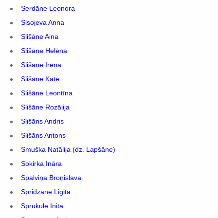
Serdāne Leonora
Sisojeva Anna
Slišāne Aina
Slišāne Helēna
Slišāne Irēna
Slišāne Kate
Slišāne Leontīna
Slišāne Rozālija
Slišāns Andris
Slišāns Antons
Smuška Natālija (dz. Lapšāne)
Sokirka Ināra
Spalviņa Broņislava
Spridzāne Ligita
Sprukule Inita