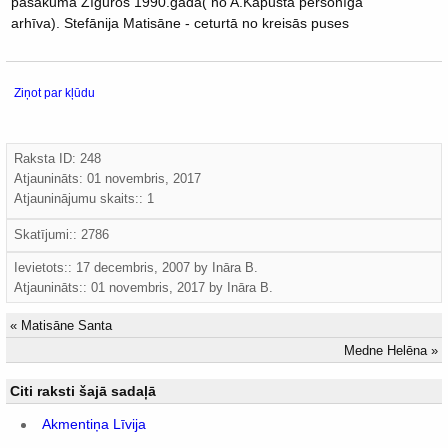
pasākumā Žīguros 1990.gadā( no A.Kapusta personīgā
arhīva). Stefānija Matisāne - ceturtā no kreisās puses
Ziņot par kļūdu
Raksta ID: 248
Atjaunināts:
01 novembris, 2017
Atjauninājumu skaits:: 1
Skatījumi:: 2786
Ievietots:: 17 decembris, 2007 by
Ināra B.
Atjaunināts::
01 novembris, 2017
by
Ināra B.
«
Matisāne Santa
Medne Helēna
»
Citi raksti šajā sadaļā
Akmentiņa Līvija