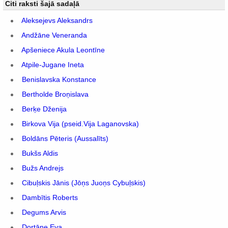
Citi raksti šajā sadaļā
Aleksejevs Aleksandrs
Andžāne Veneranda
Apšeniece Akula Leontīne
Atpile-Jugane Ineta
Benislavska Konstance
Bertholde Broņislava
Berķe Dženija
Birkova Vija (pseid.Vija Laganovska)
Boldāns Pēteris (Aussalīts)
Bukšs Aldis
Bužs Andrejs
Cibuļskis Jānis (Jōņs Juoņs Cybuļskis)
Dambītis Roberts
Degums Arvis
Dortāne Eva