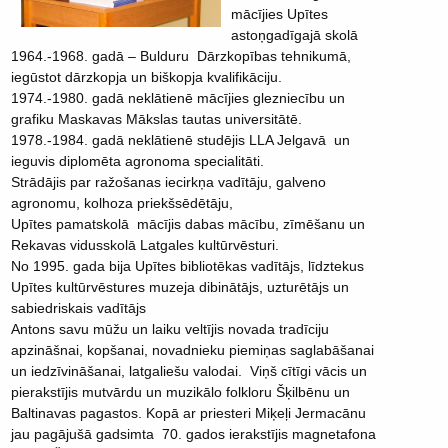
mācījies Upītes
astoņgadīgajā skolā
1964.-1968. gadā – Bulduru Dārzkopības tehnikumā,
iegūstot dārzkopja un biškopja kvalifikāciju.
1974.-1980. gadā neklātienē mācījies glezniecību un
grafiku Maskavas Mākslas tautas universitātē.
1978.-1984. gadā neklātienē studējis LLA Jelgavā un
ieguvis diplomēta agronoma specialitāti.
Strādājis par ražošanas iecirkņa vadītāju, galveno
agronomu, kolhoza priekšsēdētāju,
Upītes pamatskolā mācījis dabas mācību, zīmēšanu un
Rekavas vidusskolā Latgales kultūrvēsturi.
No 1995. gada bija Upītes bibliotēkas vadītājs, līdztekus
Upītes kultūrvēstures muzeja dibinātājs, uzturētājs un
sabiedriskais vadītājs
Antons savu mūžu un laiku veltījis novada tradīciju
apzināšnai, kopšanai, novadnieku piemiņas saglabāšanai
un iedzīvināšanai, latgaliešu valodai. Viņš cītīgi vācis un
pierakstījis mutvārdu un muzikālo folkloru Šķilbēnu un
Baltinavas pagastos. Kopā ar priesteri Miķeļi Jermacānu
jau pagājušā gadsimta 70. gados ierakstījis magnetafona