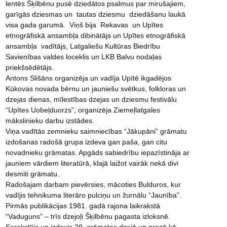
lentēs Šķilbēnu pusē dziedātos psalmus par mirušajiem,
garīgās dziesmas un tautas dziesmu dziedāšanu laukā
visa gada garumā. Viņš bija Rekavas un Upītes
etnogrāfiskā ansambļa dibinātājs un Upītes etnogrāfiskā
ansambļa vadītājs, Latgaliešu Kultūras Biedrību
Savienības valdes loceklis un LKB Balvu nodaļas
priekšsēdētājs.
Antons Slišāns organizēja un vadīja Upītē ikgadējos
Kūkovas novada bērnu un jauniešu svētkus, folkloras un
dzejas dienas, mīlestības dzejas un dziesmu festivālu
“Upītes Uobeļduorzs”, organizēja Ziemeļlatgales
mākslinieku darbu izstādes.
Viņa vadītās zemnieku saimniecības “Jākupāni” grāmatu
izdošanas radošā grupa izdeva gan paša, gan citu
novadnieku grāmatas. Apgāds sabiedrību iepazīstināja ar
jauniem vārdiem literatūrā, klajā laižot vairāk nekā divi
desmiti grāmatu.
Radošajam darbam pievērsies, mācoties Bulduros, kur
vadījis tehnikuma literāro pulciņu un žurnālu “Jaunība”.
Pirmās publikācijas 1981. gadā rajona laikrakstā
“Vaduguns” – trīs dzejoļi Šķilbēnu pagasta izloksnē.