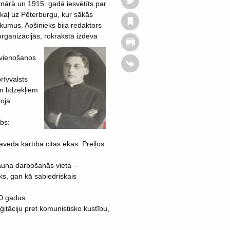
nārā un 1915. gadā iesvētīts par
pakaļ uz Pēterburgu, kur sākās
kumus. Apšinieks bija redaktors
organizācijās, rokrakstā izdeva
pvienošanos
rīvvalsts
m līdzekļiem
doja
bs:
aveda kārtībā citas ēkas. Preiļos
jauna darbošanās vieta –
ks, gan kā sabiedriskais
30 gadus.
ģitāciju pret komunistisko kustību,