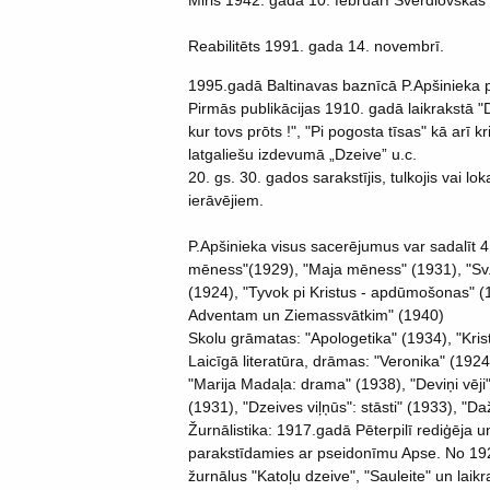
Miris 1942. gada 10. februārī Sverdlovskas
Reabilitēts 1991. gada 14. novembrī.
1995.gadā Baltinavas baznīcā P.Apšinieka p
Pirmās publikācijas 1910. gadā laikrakstā "D
kur tovs prōts !", "Pi pogosta tīsas" kā arī k
latgaliešu izdevumā „Dzeive” u.c.
20. gs. 30. gados sarakstījis, tulkojis vai lok
ierāvējiem.
P.Apšinieka visus sacerējumus var sadalīt 
mēness"(1929), "Maja mēness" (1931), "Sv
(1924), "Tyvok pi Kristus - apdūmošonas" 
Adventam un Ziemassvātkim" (1940)
Skolu grāmatas: "Apologetika" (1934), "Kris
Laicīgā literatūra, drāmas: "Veronika" (19
"Marija Madaļa: drama" (1938), "Deviņi vēji"
(1931), "Dzeives viļņūs": stāsti" (1933), "D
Žurnālistika: 1917.gadā Pēterpilī rediģēja u
parakstīdamies ar pseidonīmu Apse. No 1924
žurnālus "Katoļu dzeive", "Sauleite" un laik