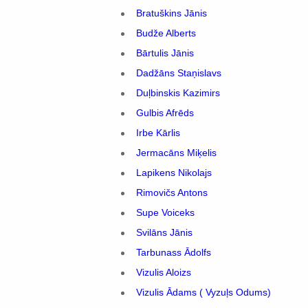
Bratuškins Jānis
Budže Alberts
Bārtulis Jānis
Dadžāns Staņislavs
Duļbinskis Kazimirs
Gulbis Afrēds
Irbe Kārlis
Jermacāns Miķelis
Lapikens Nikolajs
Rimovičs Antons
Supe Voiceks
Svilāns Jānis
Tarbunass Ādolfs
Vizulis Aloizs
Vizulis Ādams ( Vyzuļs Odums)