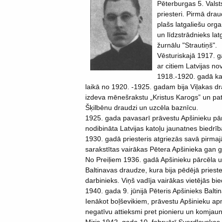
Pēterburgas 5. Valst
priesteri. Pirmā drau
plašs latgaliešu org
un līdzstrādnieks lat
žurnālu "Strautiņš".
Vēsturiskajā 1917. g
ar citiem Latvijas no
1918.-1920. gadā ka
laikā no 1920. -1925. gadam bija Viļakas dr
izdeva mēnešrakstu „Kristus Karogs” un pats 
Šķilbēnu draudzi un uzcēla baznīcu.
1925. gada pavasarī prāvestu Apšinieku pār
nodibināta Latvijas katoļu jaunatnes biedr
1930. gadā priesteris atgriezās savā pirmaj
sarakstītas vairākas Pētera Apšinieka gan g
No Preiļiem 1936. gadā Apšinieku pārcēla uz
Baltinavas draudze, kura bija pēdējā priest
darbinieks. Viņš vadīja vairākas vietējās bi
1940. gada 9. jūnijā Pēteris Apšinieks Balti
Ienākot boļševikiem, prāvestu Apšinieku apme
negatīvu attieksmi pret pionieru un komjauni