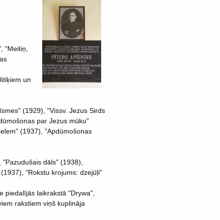
, "Meitiņ,
das
litiķiem un
īsmes" (1929), "Vissv. Jezus Sirds
Apdūmošonas par Jezus mūku"
vēselem" (1937), "Apdūmošonas
, "Pazudušais dāls" (1938),
 (1937), "Rokstu krojums: dzejūļi"
 piedalījās laikrakstā "Drywa",
iem rakstiem viņš kuplināja