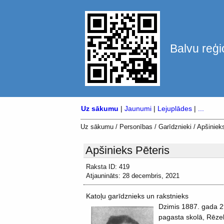
Balvu reģi
Uz sākumu
|
Jaunumi
|
Lejuplādes
|
...
Uz sākumu
/
Personības
/
Garīdznieki
/
Apšinieks
Apšinieks Pēteris
Raksta ID: 419
Atjaunināts: 28 decembris, 2021
Katoļu garīdznieks un rakstnieks
Dzimis 1887. gada 2
pagasta skolā, Rēzek