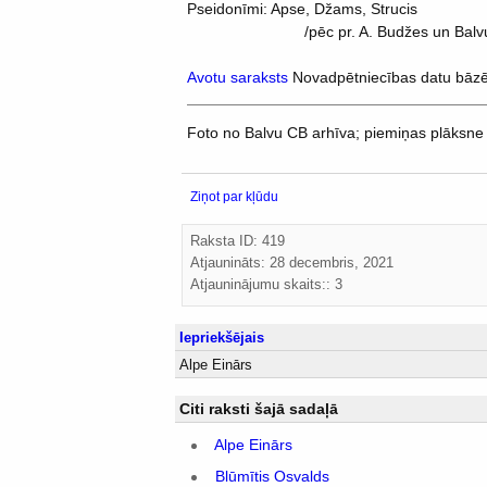
Pseidonīmi: Apse, Džams, Strucis
/pēc pr. A. Budžes un Balvu centrāl
Avotu saraksts
Novadpētniecības datu bāz
Foto no Balvu CB arhīva; piemiņas plāksne 
Ziņot par kļūdu
Raksta ID: 419
Atjaunināts:
28 decembris, 2021
Atjauninājumu skaits:: 3
Iepriekšējais
Alpe Einārs
Citi raksti šajā sadaļā
Alpe Einārs
Blūmītis Osvalds