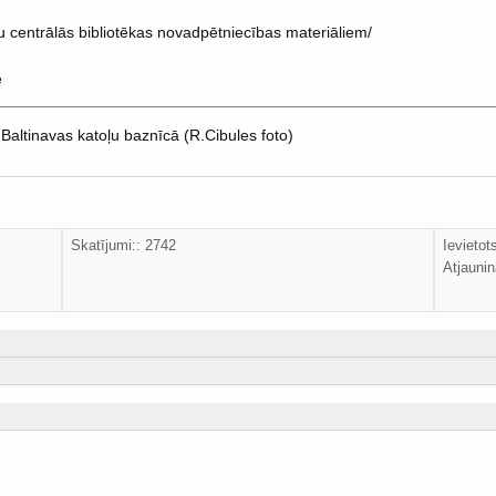
ās bibliotēkas novadpētniecības materiāliem/
ē
Baltinavas katoļu baznīcā (R.Cibules foto)
Skatījumi:: 2742
Ievietot
Atjaunin