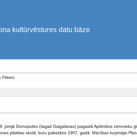
ona kultūrvēstures datu bāze
 Pēteris
9. jūnijā Domopoles (tagad Gaigalavas) pagastā Apšinīkos zemnieku 
nes pilsētas skolā, kuru pabeidzis 1907. gadā. Mācības turpinājis Ple