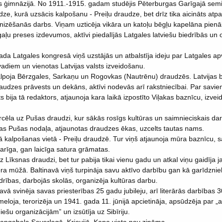
s ģimnāzijā. No 1911.-1915. gadam studējis Pēterburgas Garīgajā semi
dze, kurā uzsācis kalpošanu - Preiļu draudze, bet drīz tika aicināts at
anizēšanās darbs. Viņam uzticēja vikāra un katoļu bēgļu kapelāna pienā
gaļu preses izdevumos, aktīvi piedalījās Latgales latviešu biedrībās un 
ada Latgales kongresā viņš uzstājās un atbalstīja ideju par Latgales a
vadiem un vienotas Latvijas valsts izveidošanu.
lpoja Bērzgales, Sarkaņu un Rogovkas (Nautrēnu) draudzēs. Latvijas b
audzes prāvests un dekāns, aktīvi nodevās arī rakstniecībai. Par savie
bija tā redaktors, atjaunoja kara laikā izpostīto Viļakas baznīcu, izvei
cēla uz Pušas draudzi, kur sākās rosīgs kultūras un saimnieciskais dar
ības Pušas nodaļa, atjaunotas draudzes ēkas, uzcelts tautas nams.
ā kalpošanas vietā - Preiļu draudzē. Tur viņš atjaunoja mūra baznīcu, s
arīga, gan laicīga satura grāmatas.
 Līksnas draudzi, bet tur pabija tikai vienu gadu un atkal viņu gaidīja 
era mūžā. Baltinavā viņš turpināja savu aktīvo darbību gan kā garīdznie
edrības, darbojās skolās, organizēja kultūras darbu.
navā svinēja savas priesterības 25 gadu jubileju, arī literārās darbības 
loja, terorizēja un 1941. gada 11. jūnijā apcietināja, apsūdzēja par „a
ešu organizācijām” un izsūtīja uz Sibīriju.