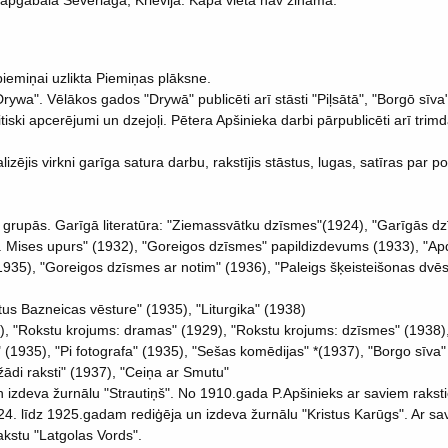
 apgabala Severlagā, Krievijā. Kapa vieta nav zināma.
iemiņai uzlikta Piemiņas plāksne.
rywa". Vēlākos gados "Drywā" publicēti arī stāsti "Piļsātā", "Borgō sīva"
ritiski apcerējumi un dzejoļi. Pētera Apšinieka darbi pārpublicēti arī trim
alizējis virkni garīga satura darbu, rakstījis stāstus, lugas, satīras par po
4 grupās. Garīgā literatūra: "Ziemassvātku dzīsmes"(1924), "Garīgās dz
. Mises upurs" (1932), "Goreigos dzīsmes" papildizdevums (1933), "
(1935), "Goreigos dzīsmes ar notim" (1936), "Paleigs šķeisteišonas d
tus Bazneicas vēsture" (1935), "Liturgika" (1938)
24), "Rokstu krojums: dramas" (1929), "Rokstu krojums: dzīsmes" (1938)
 (1935), "Pi fotografa" (1935), "Sešas komēdijas" *(1937), "Borgo sīva"
ažādi raksti" (1937), "Ceiņa ar Smutu"
n izdeva žurnālu "Strautiņš". No 1910.gada P.Apšinieks ar saviem rakstie
. līdz 1925.gadam rediģēja un izdeva žurnālu "Kristus Karūgs". Ar sav
rakstu "Latgolas Vords".