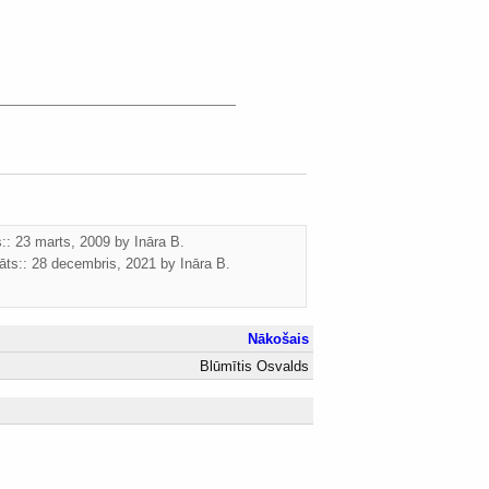
s:: 23 marts, 2009 by
Ināra B.
āts::
28 decembris, 2021
by
Ināra B.
Nākošais
Blūmītis Osvalds