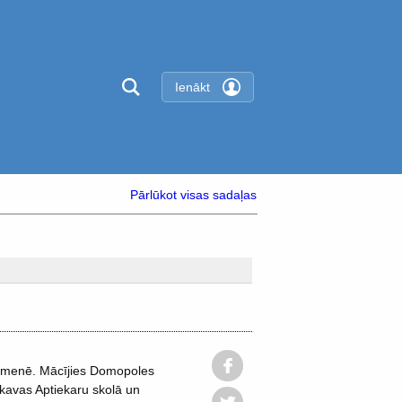
Ienākt
Pārlūkot visas sadaļas
ģimenē. Mācījies Domopoles
skavas Aptiekaru skolā un