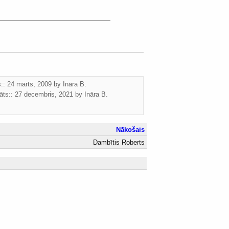
s:: 24 marts, 2009 by
Ināra B.
āts::
27 decembris, 2021
by
Ināra B.
Nākošais
Dambītis Roberts