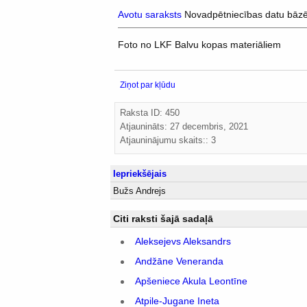
Avotu saraksts
Novadpētniecības datu bāz
Foto no LKF Balvu kopas materiāliem
Ziņot par kļūdu
Raksta ID: 450
Atjaunināts:
27 decembris, 2021
Atjauninājumu skaits:: 3
Iepriekšējais
Bužs Andrejs
Citi raksti šajā sadaļā
Aleksejevs Aleksandrs
Andžāne Veneranda
Apšeniece Akula Leontīne
Atpile-Jugane Ineta