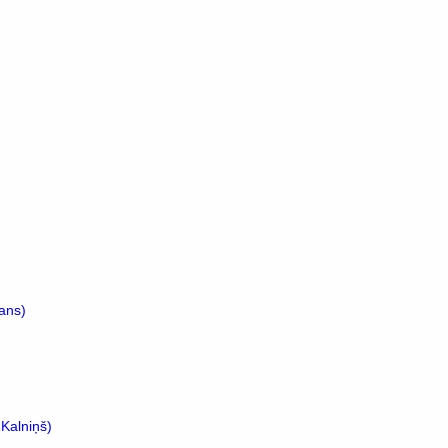
jans)
 Kalniņš)