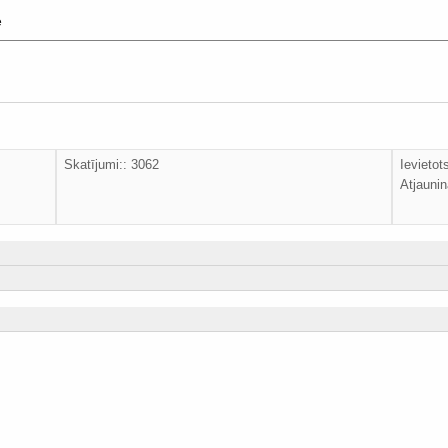
ē
Skatījumi:: 3062
Ievietot
Atjaunin