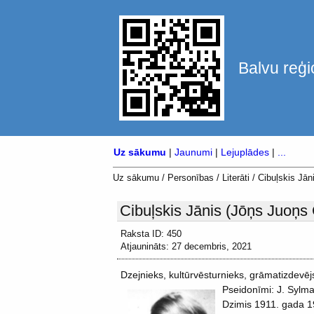
Balvu reģi
Uz sākumu
|
Jaunumi
|
Lejuplādes
|
...
Uz sākumu
/
Personības
/
Literāti
/
Cibuļskis Jān
Cibuļskis Jānis (Jōņs Juoņs 
Raksta ID: 450
Atjaunināts: 27 decembris, 2021
Dzejnieks, kultūrvēsturnieks, grāmatizdevēj
Pseidonīmi: J. Sylmal
Dzimis 1911. gada 1