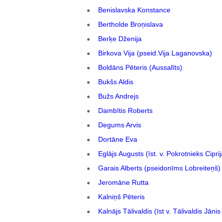
Benislavska Konstance
Bertholde Broņislava
Berķe Dženija
Birkova Vija (pseid.Vija Laganovska)
Boldāns Pēteris (Aussalīts)
Bukšs Aldis
Bužs Andrejs
Dambītis Roberts
Degums Arvis
Dortāne Eva
Eglājs Augusts (īst. v. Pokrotnieks Cipri
Garais Alberts (pseidonīms Lobreiteņš)
Jeromāne Rutta
Kalniņš Pēteris
Kalnājs Tālivaldis (īst v. Tālivaldis Jānis