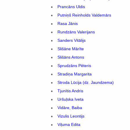
Prancāns Uldis
Putniņš Reinholds Valdemārs
Rasa Jānis
Rundzāns Valerijans
Sanders Vitālijs
Slišāne Mārīte
Slišāns Antons
Sprudzāns Pēteris
Stradiņa Margarita
Stroda Lūcija (dz. Jaundzema)
Tjunītis Andris
Uršuļska Iveta
Vidāre, Baiba
Vizulis Leontijs
Viļuma Edita