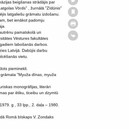
āzijas beigšanas strādājis par
Latgolas Vōrds” , žurnālā "Zīdūnis"
ējis latgaliešu grāmatu izdošanu.
am, bet ienākot padomju
āja.
Nautrēnu pamatskolā un
sitātes Vēstures fakultātes
m gadiem labošanās darbos.
ies Latvijā. Dabūjis darbu
lcēšanās vietu.
dots pieminekli.
mu grāmata "Myuža dīnas, myuža
iskas monogrāfijas, literāri
ūmas par ētiku, ticeibu un dzymtū
979. g , 33 lpp., 2. daļa – 1980.
gadā Romā bīskaps V. Zondaks