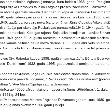
as pamatskolās, Aglonas ģimnāzijā, kuru beidzis 1933. gadā. Pēc ģimn
otāju Viļakā.Darbojies tā laika Latgales preses izdevumos - laikrakstā "
kā atvēris grāmatu veikalu "Centība" un kopā ar Vladislavu Lōci organiz
1940. gads izdevis piecas grāmatas un Tāvu zemes kalendaru1938. gad
940. gadā, darbu vairs nevarēja turpināt un Jānis Cibuļskis Viļaku atst
ņš strādāja par skolotāju Ruskulovas pamatskolā,1942.-1944. gadā - 
ķu pamatskolā Kuldīgas rajonā. Šajā laikā iestājies arī Latvijas Univer
bet 1949. gada 30. augustā arestēts un notiesāts uz divdesmit piecie
nas kanāla celtniecībā un meža darbos. 1955. gadā atbrīvots un atgriez
 Gadu gaitā Rīgā uzbūvējis māju, kas kļuvusi par daudzu latgaliešu pu
ni.
rokas (Sv. Rafaela) kapos. 1998. gadā viņam uzstādīts Bērtuļa Buļa vei
zejolis "Darbinīkam" 1932. gadā .1995. gadā iznākusi atmiņu un pārdo
nodotas rokrakstā Jāņa Cibuļska sarakstītās zinātniskas un kultūrvēstur
a roda četru paaudžu gojumā", "Reigas ceļš", "Veritas nostra est" (pōrd
 dīnas", "Ave Marija"(garīga satura dziesmas).
rdnīca ap 40000 vārdu, atziņu un apceru krājums „Pōrdūmas”: 1. daļa -1
ļa-1991.g. 24 lpp.
lbūms "Monstrate esse Matrem " Aglonas Dievmātes godam, kuru 1980. 
 ar Aglonas svētvietas 200 gadu jubileju.