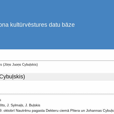
ona kultūrvēstures datu bāze
is (Jōņs Juoņs Cybuļskis)
Cybuļskis)
s
īts, J. Sylmaļs, J. Buļskis
9. oktobrī Nautrēnu pagasta Dekteru ciemā Pītera un Johannas Cybuļsk