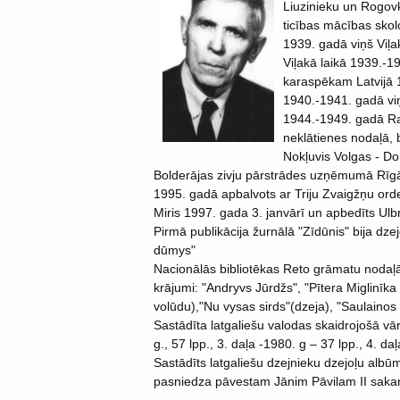
Liuzinieku un Rogovk
ticības mācības skol
1939. gadā viņš Viļa
Viļakā laikā 1939.-
karaspēkam Latvijā 1
1940.-1941. gadā vi
1944.-1949. gadā Raņ
neklātienes nodaļā, 
Nokļuvis Volgas - Do
Bolderājas zivju pārstrādes uzņēmumā Rīgā.
1995. gadā apbalvots ar Triju Zvaigžņu orde
Miris 1997. gada 3. janvārī un apbedīts Ulb
Pirmā publikācija žurnālā "Zīdūnis" bija d
dūmys"
Nacionālās bibliotēkas Reto grāmatu nodaļā 
krājumi: "Andryvs Jūrdžs", "Pītera Miglinīk
volūdu),"Nu vysas sirds"(dzeja), "Saulainos
Sastādīta latgaliešu valodas skaidrojošā vā
g., 57 lpp., 3. daļa -1980. g – 37 lpp., 4. da
Sastādīts latgaliešu dzejnieku dzejoļu a
pasniedza pāvestam Jānim Pāvilam II sakarā