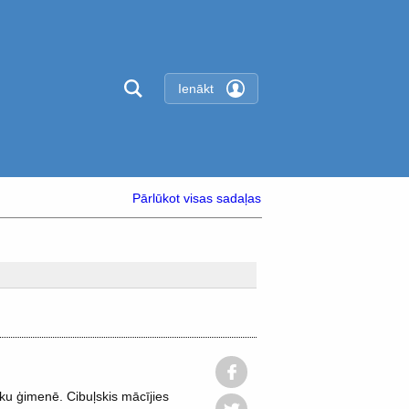
Ienākt
Pārlūkot visas sadaļas
u ģimenē. Cibuļskis mācījies