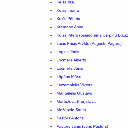
Keiša Ilze
Keišs Imants
Keišs Pēteris
Krēmane Anna
Kuļšs Pīters (pseidonīms Cērpiņu Blau
Lasis Fricis Arvīds (Augusts Pagars)
Logins Jānis
Ločmelis Alberts
Ločmelis Jānis
Lāpāns Māris
Līvzemnieks Viktors
Manteifelis Gustavs
Martuževa Broņislava
Mežābele Santa
Pastors Antons
Pastors Jānis (Jōņs Pastors)