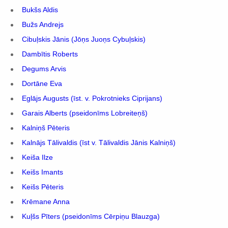
Bukšs Aldis
Bužs Andrejs
Cibuļskis Jānis (Jōņs Juoņs Cybuļskis)
Dambītis Roberts
Degums Arvis
Dortāne Eva
Eglājs Augusts (īst. v. Pokrotnieks Ciprijans)
Garais Alberts (pseidonīms Lobreiteņš)
Kalniņš Pēteris
Kalnājs Tālivaldis (īst v. Tālivaldis Jānis Kalniņš)
Keiša Ilze
Keišs Imants
Keišs Pēteris
Krēmane Anna
Kuļšs Pīters (pseidonīms Cērpiņu Blauzga)