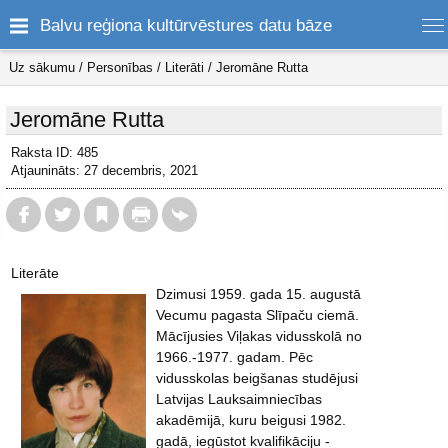
Balvu reģiona kultūrvēstures datu bāze
Uz sākumu
/
Personības
/
Literāti
/
Jeromāne Rutta
Jeromāne Rutta
Raksta ID: 485
Atjaunināts: 27 decembris, 2021
Literāte
Dzimusi 1959. gada 15. augustā
Vecumu pagasta Slīpaču ciemā.
Mācījusies Viļakas vidusskolā no
1966.-1977. gadam. Pēc
vidusskolas beigšanas studējusi
Latvijas Lauksaimniecības
akadēmijā, kuru beigusi 1982.
gadā, iegūstot kvalifikāciju -