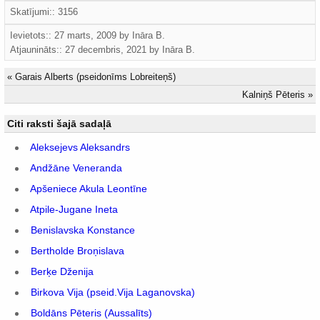
Skatījumi:: 3156
Ievietots:: 27 marts, 2009 by
Ināra B.
Atjaunināts::
27 decembris, 2021
by
Ināra B.
«
Garais Alberts (pseidonīms Lobreiteņš)
Kalniņš Pēteris
»
Citi raksti šajā sadaļā
Aleksejevs Aleksandrs
Andžāne Veneranda
Apšeniece Akula Leontīne
Atpile-Jugane Ineta
Benislavska Konstance
Bertholde Broņislava
Berķe Dženija
Birkova Vija (pseid.Vija Laganovska)
Boldāns Pēteris (Aussalīts)