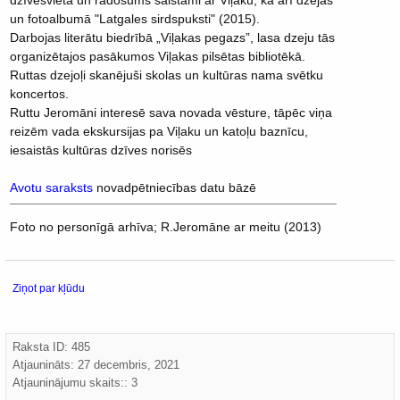
dzīvesvieta un radošums saistāmi ar Viļaku, kā arī dzejas
un fotoalbumā "Latgales sirdspuksti" (2015).
Darbojas literātu biedrībā „Viļakas pegazs”, lasa dzeju tās
organizētajos pasākumos Viļakas pilsētas bibliotēkā.
Ruttas dzejoļi skanējuši skolas un kultūras nama svētku
koncertos.
Ruttu Jeromāni interesē sava novada vēsture, tāpēc viņa
reizēm vada ekskursijas pa Viļaku un katoļu baznīcu,
iesaistās kultūras dzīves norisēs
Avotu saraksts
novadpētniecības datu bāzē
Foto no personīgā arhīva; R.Jeromāne ar meitu (2013)
Ziņot par kļūdu
Raksta ID: 485
Atjaunināts:
27 decembris, 2021
Atjauninājumu skaits:: 3