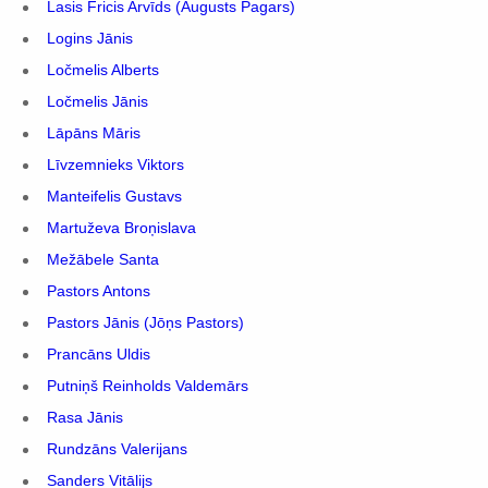
Lasis Fricis Arvīds (Augusts Pagars)
Logins Jānis
Ločmelis Alberts
Ločmelis Jānis
Lāpāns Māris
Līvzemnieks Viktors
Manteifelis Gustavs
Martuževa Broņislava
Mežābele Santa
Pastors Antons
Pastors Jānis (Jōņs Pastors)
Prancāns Uldis
Putniņš Reinholds Valdemārs
Rasa Jānis
Rundzāns Valerijans
Sanders Vitālijs