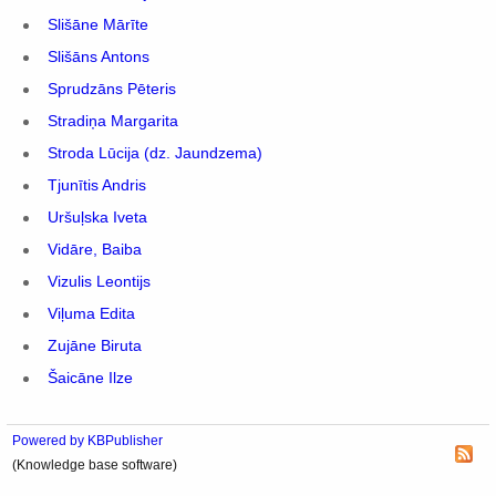
Slišāne Mārīte
Slišāns Antons
Sprudzāns Pēteris
Stradiņa Margarita
Stroda Lūcija (dz. Jaundzema)
Tjunītis Andris
Uršuļska Iveta
Vidāre, Baiba
Vizulis Leontijs
Viļuma Edita
Zujāne Biruta
Šaicāne Ilze
Powered by KBPublisher
(Knowledge base software)