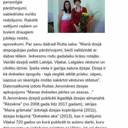
personīgie
pārdzīvojumi,
sabiedrisko norišu
redzējums. Rakstīti
veltījumi radiem un
tuviem draugiem
jubileju reizēs,
apsveikumi. Par savu daiļradi Rutta saka: "Manā dzejā
atspoguļojas pašas pārdzīvojumi, bieži salīdzināti ar
dabas tēliem. Iedvesmu rodu gadalaiku krāsu rotaļās.
Vairāki dzejoļi veltīti Latvijai, Viļakai, Latgales vēsturei un
cilvēku dzīvei. Īpaša vieta ir garīga satura dzejai. Dzeja ir
kā dvēseles spogulis - tajā vieglāk atklāt prieku, sāpes,
sapņus un skanīgās rindās sakārtot vēstures stāstus".
Datorsalikumā izdots Ruttas Jeromānes dzejas
apkopojums "Manas dvēseles pērles un asaras..."
R.Jeromānes dzejoļi publicēti ikgadējā dzejas almanahā
"Rēzekne" (no 2008.gada līdz 2017.gadam), sērijas
"Mana grāmata" izdotajā dzejas kopkrājumā (2011),
dzejas krājumā "Dvēseles aka" (2013), kas ir veltījums
Viļakai 720 gados un kurā publicēti to autoru darbi, kuru