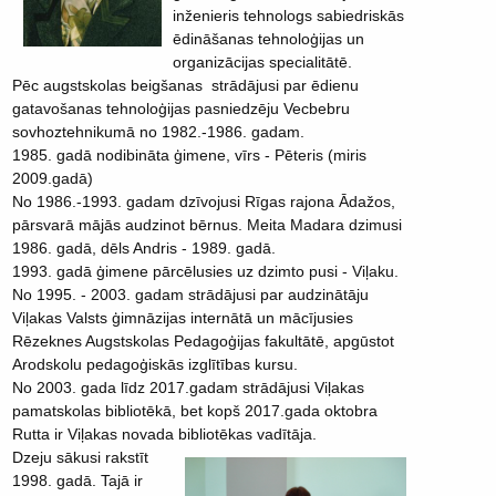
inženieris tehnologs sabiedriskās
ēdināšanas tehnoloģijas un
organizācijas specialitātē.
Pēc augstskolas beigšanas strādājusi par ēdienu
gatavošanas tehnoloģijas pasniedzēju Vecbebru
sovhoztehnikumā no 1982.-1986. gadam.
1985. gadā nodibināta ģimene, vīrs - Pēteris (miris
2009.gadā)
No 1986.-1993. gadam dzīvojusi Rīgas rajona Ādažos,
pārsvarā mājās audzinot bērnus. Meita Madara dzimusi
1986. gadā, dēls Andris - 1989. gadā.
1993. gadā ģimene pārcēlusies uz dzimto pusi - Viļaku.
No 1995. - 2003. gadam strādājusi par audzinātāju
Viļakas Valsts ģimnāzijas internātā un mācījusies
Rēzeknes Augstskolas Pedagoģijas fakultātē, apgūstot
Arodskolu pedagoģiskās izglītības kursu.
No 2003. gada līdz 2017.gadam strādājusi Viļakas
pamatskolas bibliotēkā, bet kopš 2017.gada oktobra
Rutta ir Viļakas novada bibliotēkas vadītāja.
Dzeju sākusi rakstīt
1998. gadā. Tajā ir