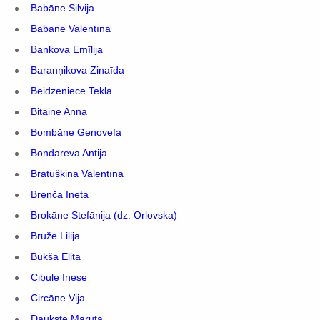
Babāne Silvija
Babāne Valentīna
Bankova Emīlija
Baranņikova Zinaīda
Beidzeniece Tekla
Bitaine Anna
Bombāne Genovefa
Bondareva Antija
Bratuškina Valentīna
Brenča Ineta
Brokāne Stefānija (dz. Orlovska)
Bruže Lilija
Bukša Elita
Cibule Inese
Circāne Vija
Daukste Maruta