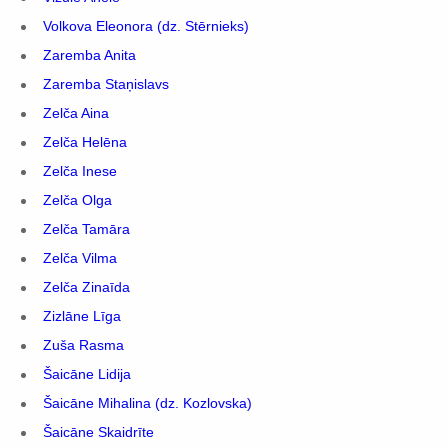
Volkova Eleonora (dz. Stērnieks)
Zaremba Anita
Zaremba Staņislavs
Zelča Aina
Zelča Helēna
Zelča Inese
Zelča Olga
Zelča Tamāra
Zelča Vilma
Zelča Zinaīda
Zizlāne Līga
Zuša Rasma
Šaicāne Lidija
Šaicāne Mihalina (dz. Kozlovska)
Šaicāne Skaidrīte