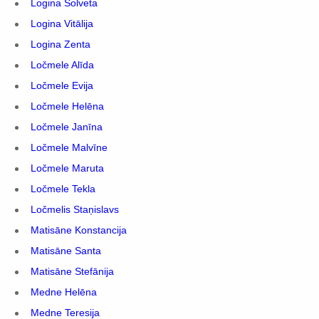
Logina Solveta
Logina Vitālija
Logina Zenta
Ločmele Alīda
Ločmele Evija
Ločmele Helēna
Ločmele Janīna
Ločmele Malvīne
Ločmele Maruta
Ločmele Tekla
Ločmelis Staņislavs
Matisāne Konstancija
Matisāne Santa
Matisāne Stefānija
Medne Helēna
Medne Teresija