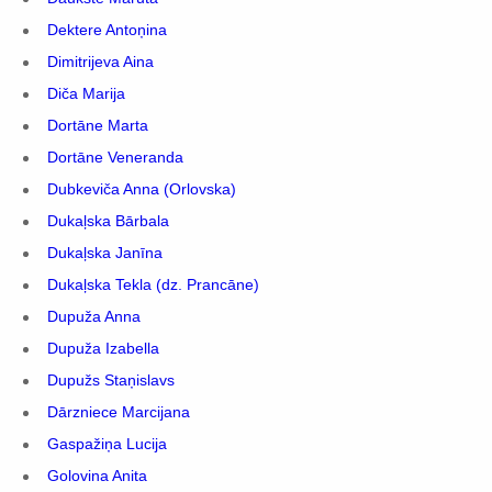
Dektere Antoņina
Dimitrijeva Aina
Diča Marija
Dortāne Marta
Dortāne Veneranda
Dubkeviča Anna (Orlovska)
Dukaļska Bārbala
Dukaļska Janīna
Dukaļska Tekla (dz. Prancāne)
Dupuža Anna
Dupuža Izabella
Dupužs Staņislavs
Dārzniece Marcijana
Gaspažiņa Lucija
Golovina Anita