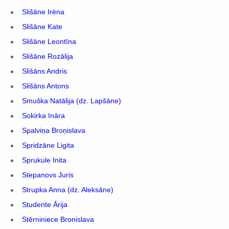
Slišāne Irēna
Slišāne Kate
Slišāne Leontīna
Slišāne Rozālija
Slišāns Andris
Slišāns Antons
Smuška Natālija (dz. Lapšāne)
Sokirka Ināra
Spalviņa Broņislava
Spridzāne Ligita
Sprukule Inita
Stepanovs Juris
Strupka Anna (dz. Aleksāne)
Studente Ārija
Stērniniece Bronislava