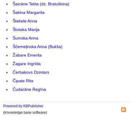
Šaicāne Tekla (dz. Bratuškina)
Šakina Margarita
Štekele Anna
Štotaka Marija
Šumska Anna
Ščemeļinska Anna (Bukša)
Žabare Emerita
Žagare Ingrīda
Čerbakovs Dzintars
Čipate Rita
Čudarāne Regīna
Powered by KBPublisher
(Knowledge base software)