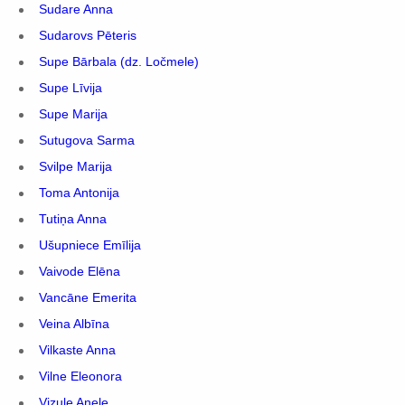
Sudare Anna
Sudarovs Pēteris
Supe Bārbala (dz. Ločmele)
Supe Līvija
Supe Marija
Sutugova Sarma
Svilpe Marija
Toma Antonija
Tutiņa Anna
Ušupniece Emīlija
Vaivode Elēna
Vancāne Emerita
Veina Albīna
Vilkaste Anna
Vilne Eleonora
Vizule Anele