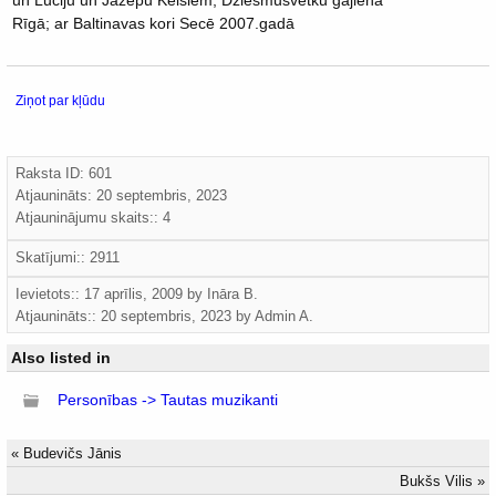
un Luciju un Jāzepu Keišiem; Dziesmusvētku gājienā
Rīgā; ar Baltinavas kori Secē 2007.gadā
Ziņot par kļūdu
Raksta ID: 601
Atjaunināts:
20 septembris, 2023
Atjauninājumu skaits:: 4
Skatījumi:: 2911
Ievietots:: 17 aprīlis, 2009 by
Ināra B.
Atjaunināts::
20 septembris, 2023
by
Admin A.
Also listed in
Personības -> Tautas muzikanti
«
Budevičs Jānis
Bukšs Vilis
»