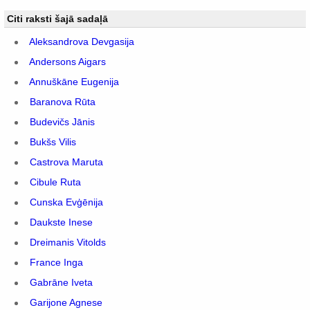
Citi raksti šajā sadaļā
Aleksandrova Devgasija
Andersons Aigars
Annuškāne Eugenija
Baranova Rūta
Budevičs Jānis
Bukšs Vilis
Castrova Maruta
Cibule Ruta
Cunska Evģēnija
Daukste Inese
Dreimanis Vitolds
France Inga
Gabrāne Iveta
Garijone Agnese