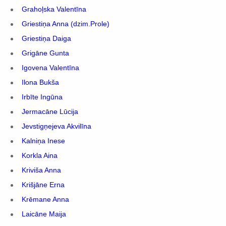
Grahoļska Valentīna
Griestiņa Anna (dzim.Prole)
Griestiņa Daiga
Grigāne Gunta
Igovena Valentīna
Ilona Bukša
Irbīte Ingūna
Jermacāne Lūcija
Jevstigņejeva Akvilīna
Kalniņa Inese
Korkla Aina
Kriviša Anna
Krišjāne Erna
Krēmane Anna
Laicāne Maija