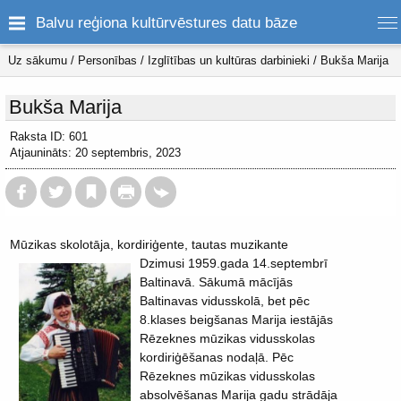
Balvu reģiona kultūrvēstures datu bāze
Uz sākumu
/
Personības
/
Izglītības un kultūras darbinieki
/
Bukša Marija
Bukša Marija
Raksta ID: 601
Atjaunināts: 20 septembris, 2023
Mūzikas skolotāja, kordiriģente, tautas muzikante
Dzimusi 1959.gada 14.septembrī
Baltinavā. Sākumā mācījās
Baltinavas vidusskolā, bet pēc
8.klases beigšanas Marija iestājās
Rēzeknes mūzikas vidusskolas
kordiriģēšanas nodaļā. Pēc
Rēzeknes mūzikas vidusskolas
absolvēšanas Marija gadu strādāja