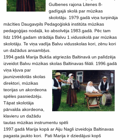
Gulbenes rajona Litenes 8-
gadīgajā skolā par mūzikas
skolotāju. 1979.gadā viņa turpināja
mācīties Daugavpils Pedagoģiskā institūta mūzikas
pedagoģijas nodaļā, ko absolvēja 1983.gadā. Pēc tam
līdz 1994.gadam strādāja Balvu 1.vidusskolā par mūzikas
skolotāju. Te viņa vadīja Balvu vidusskolas kori, zēnu kori
un dažādus ansambļus.
1994.gadā Marija Bukša atgriezās Baltinavā un palīdzēja
izveidot Balvu mūzikas skolas Baltinavas filiāli.
1996.gadā
viņa kļuva par
jaunizveidotās skolas
direktori, mūzikas
teorijas un akordeona
spēles pasniedzēju.
Tāpat skolotāja
pārvalda akordeona,
klavieru un dažādu
tautas mūzikas instrumentu spēli
1997.gadā Marija kopā ar Aiju Nagli izveidoja Baltinavas
pagasta jaukto kori. Pati Marija ir dziedājusi kopš