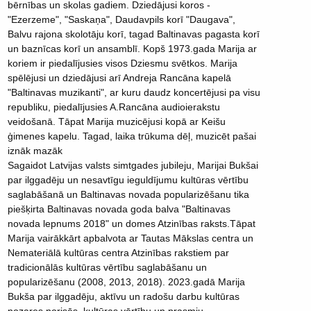
bērnības un skolas gadiem. Dziedājusi koros -
"Ezerzeme", "Saskaņa", Daudavpils korī "Daugava",
Balvu rajona skolotāju korī, tagad Baltinavas pagasta korī
un baznīcas korī un ansamblī. Kopš 1973.gada Marija ar
koriem ir piedalījusies visos Dziesmu svētkos. Marija
spēlējusi un dziedājusi arī Andreja Rancāna kapelā
"Baltinavas muzikanti", ar kuru daudz koncertējusi pa visu
republiku, piedalījusies A.Rancāna audioierakstu
veidošanā. Tāpat Marija muzicējusi kopā ar Keišu
ģimenes kapelu. Tagad, laika trūkuma dēļ, muzicēt pašai
iznāk mazāk
Sagaidot Latvijas valsts simtgades jubileju, Marijai Bukšai
par ilggadēju un nesavtīgu ieguldījumu kultūras vērtību
saglabāšanā un Baltinavas novada popularizēšanu tika
piešķirta Baltinavas novada goda balva "Baltinavas
novada lepnums 2018" un domes Atzinības raksts.Tāpat
Marija vairākkārt apbalvota ar Tautas Mākslas centra un
Nemateriālā kultūras centra Atzinības rakstiem par
tradicionālās kultūras vērtību saglabāšanu un
popularizēšanu (2008, 2013, 2018). 2023.gadā Marija
Bukša par ilggadēju, aktīvu un radošu darbu kultūras