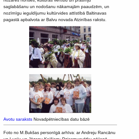
nozares norisēs, kultūras vērtību un prasmju
saglabāšanu un nodošanu nākamajām paaudzēm, un
nozīmīgu ieguldījumu kultūrvides attīstībā Baltinavas
pagastā apbalvota ar Balvu novada Atzinības rakstu.
Avotu saraksts
Novadpētniecības datu bāzē
Foto no M.Bukšas personīgā arhīva: ar Andreju Rancānu