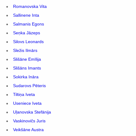
Romanovska Vita
Sallinene Inta
Salmanis Egons
Seņka Jāzeps
Silovs Leonards
Sležis Ilmārs
Slišāne Emīlija
Slišāns Imants
Sokirka Ināra
Sudarovs Pēteris
Tiltiņa Iveta
Useniece Iveta
Uļanovska Stefānija
Vaskinovičs Juris
Veikšāne Austra