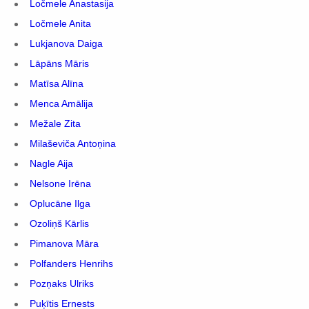
Ločmele Anastasija
Ločmele Anita
Lukjanova Daiga
Lāpāns Māris
Matīsa Alīna
Menca Amālija
Mežale Zita
Milaševiča Antoņina
Nagle Aija
Nelsone Irēna
Oplucāne Ilga
Ozoliņš Kārlis
Pimanova Māra
Polfanders Henrihs
Pozņaks Ulriks
Puķītis Ernests