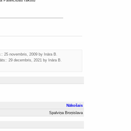
a Pateicības rakstu
ts:: 25 novembris, 2009 by
Ināra B.
āts::
29 decembris, 2021
by
Ināra B.
Nākošais
Spalviņa Broņislava