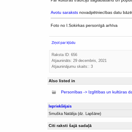
Par kultūras tradīciju saglabāšanu un popu
Avotu saraksts
novadpētniecības datu bāzē
Foto no I.Sokirkas personīgā arhīva
Ziņot par kļūdu
Raksta ID: 656
Atjaunināts:
29 decembris, 2021
Atjauninājumu skaits:: 3
Also listed in
Personības -> Izglītības un kultūras da
Iepriekšējais
Smuška Natālija (dz. Lapšāne)
Citi raksti šajā sadaļā