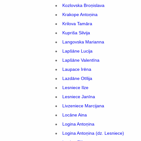
Kozlovska Broņislava
Krakope Antoņina
Krilova Tamāra
Kupriša Silvija
Langovska Marianna
Lapšāne Lucija
Lapšāne Valentīna
Laupace Irēna
Lazdāne Otīlija
Lesniece Ilze
Lesniece Janīna
Livzeniece Marcijana
Locāne Aina
Logina Antoņina
Logina Antoņina (dz. Lesniece)