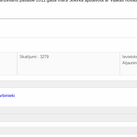
larizēšanu pasaulē 2011.gadā Ināra Sokirka apbalvota ar Viļakas novad
Skatījumi:: 3279
Ievieto
Atjaunin
rbinieki