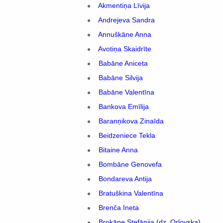
Akmentiņa Līvija
Andrejeva Sandra
Annuškāne Anna
Avotiņa Skaidrīte
Babāne Aniceta
Babāne Silvija
Babāne Valentīna
Bankova Emīlija
Baranņikova Zinaīda
Beidzeniece Tekla
Bitaine Anna
Bombāne Genovefa
Bondareva Antija
Bratuškina Valentīna
Brenča Ineta
Brokāne Stefānija (dz. Orlovska)