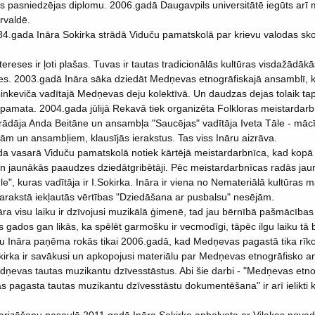
ras pasniedzējas diplomu. 2006.gadā Daugavpils universitātē iegūts arī 
rvaldē.
4.gada Ināra Sokirka strādā Viduču pamatskolā par krievu valodas skol
tereses ir ļoti plašas. Tuvas ir tautas tradicionālās kultūras visdažādākā
s. 2003.gadā Ināra sāka dziedāt Medņevas etnogrāfiskajā ansamblī, 
arcinkeviča vadītajā Medņevas deju kolektīvā. Un daudzas dejas tolaik ta
amata. 2004.gada jūlijā Rekavā tiek organizēta Folkloras meistardarb
strādāja Anda Beitāne un ansambļa "Saucējas" vadītāja Iveta Tāle - mācī
ām un ansambļiem, klausījās ierakstus. Tas viss Ināru aizrāva.
a vasarā Viduču pamatskolā notiek kārtējā meistardarbnīca, kad kopā
un jaunākās paaudzes dziedātgribētāji. Pēc meistardarbnīcas radās jaun
le", kuras vadītāja ir I.Sokirka. Ināra ir viena no Nemateriālā kultūras
sarakstā iekļautās vērtības "Dziedāšana ar pusbalsu" nesējām.
āra visu laiku ir dzīvojusi muzikālā ģimenē, tad jau bērnībā pašmācība
 gados gan likās, ka spēlēt garmošku ir vecmodīgi, tāpēc ilgu laiku tā b
 Ināra paņēma rokās tikai 2006.gadā, kad Medņevas pagastā tika rīko
kirka ir savākusi un apkopojusi materiālu par Medņevas etnogrāfisko
ņevas tautas muzikantu dzīvesstāstus. Abi šie darbi - "Medņevas etn
agasta tautas muzikantu dzīvesstāstu dokumentēšana" ir arī ielikti k