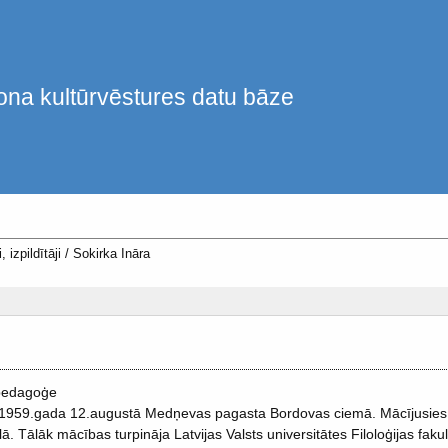
ona kultūrvēstures datu bāze
, izpildītāji
/
Sokirka Ināra
 pedagoģe
1959.gada 12.augustā Medņevas pagasta Bordovas ciemā. Mācījusies 
ā. Tālāk mācības turpināja Latvijas Valsts universitātes Filoloģijas faku