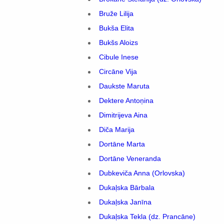
Bruže Lilija
Bukša Elita
Bukšs Aloizs
Cibule Inese
Circāne Vija
Daukste Maruta
Dektere Antoņina
Dimitrijeva Aina
Diča Marija
Dortāne Marta
Dortāne Veneranda
Dubkeviča Anna (Orlovska)
Dukaļska Bārbala
Dukaļska Janīna
Dukaļska Tekla (dz. Prancāne)