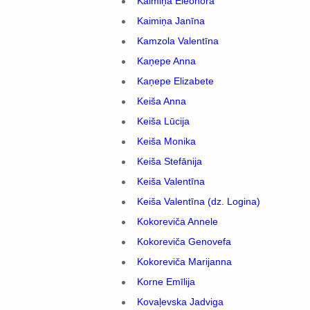
Kaimiņa Eleonora
Kaimiņa Janīna
Kamzola Valentīna
Kaņepe Anna
Kaņepe Elizabete
Keiša Anna
Keiša Lūcija
Keiša Monika
Keiša Stefānija
Keiša Valentīna
Keiša Valentīna (dz. Logina)
Kokoreviča Annele
Kokoreviča Genovefa
Kokoreviča Marijanna
Korne Emīlija
Kovaļevska Jadviga