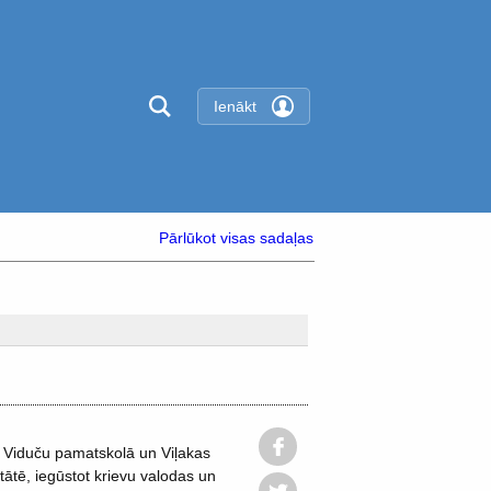
Ienākt
Pārlūkot visas sadaļas
Viduču pamatskolā un Viļakas
ltātē, iegūstot krievu valodas un