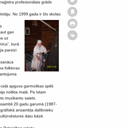
maģistra profesionālais grāds
otāju. No 1999.gada ir šīs skolas
s
kaut gan
pa uz
nīca”, kurā
ja pareizi
 sanāca
a folkloras
 mantojuma
s ceļā apguva garmoškas spēli.
ija nolikta malā. Pa īstam
ts muzikantu saiets.
 ansambli 20 gadu garumā (1987-
ogrāfiskā ansambļa dalībnieku
ultūrvēstures datu bāzē.