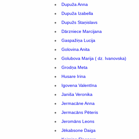
Dupuža Anna
Dupuža Izabella
Dupužs Staņislavs
Dārzniece Marcijana
Gaspažiņa Lucija
Golovina Anita
Golubova Marija ( dz. Ivanovska)
Grodņa Meta
Husare Irina
Igovena Valentīna
Janiša Veronika
Jermacāne Anna
Jermacāns Pēteris
Jeromāns Leons
Jēkabsone Daiga