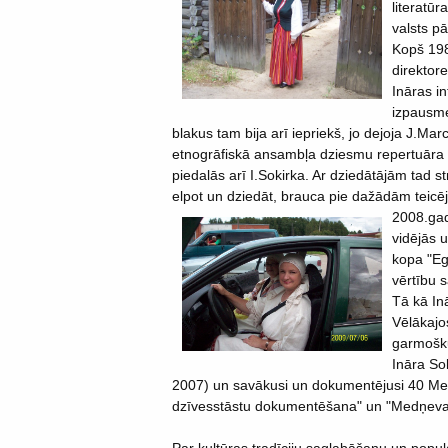
literatū
valsts pā
Kopš 198
direktore
Ināras in
izpausme
blakus tam bija arī iepriekš, jo dejoja J.M
etnogrāfiskā ansambļa dziesmu repertuāra p
piedalās arī I.Sokirka. Ar dziedātājām tad 
elpot un dziedāt, brauca pie dažādām teicēj
2008.gad
vidējās 
kopa "Eg
vērtību 
Tā kā In
Vēlākajos
garmošku
Ināra So
2007) un savākusi un dokumentējusi 40 Med
dzīvesstāstu dokumentēšana" un "Medņevas p