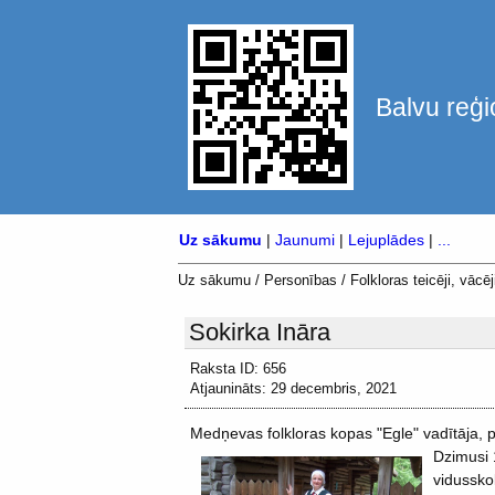
Balvu reģi
Uz sākumu
|
Jaunumi
|
Lejuplādes
|
...
Uz sākumu
/
Personības
/
Folkloras teicēji, vācēji
Sokirka Ināra
Raksta ID: 656
Atjaunināts: 29 decembris, 2021
Medņevas folkloras kopas "Egle" vadītāja,
Dzimusi 
vidusskol