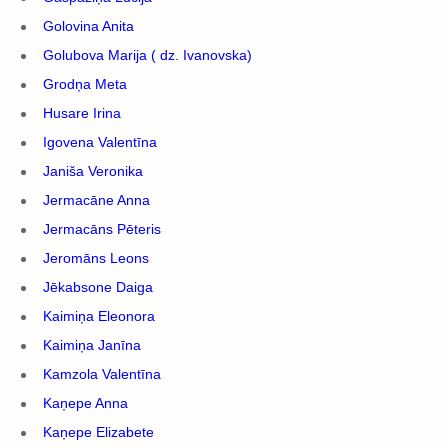
Golovina Anita
Golubova Marija ( dz. Ivanovska)
Grodņa Meta
Husare Irina
Igovena Valentīna
Janiša Veronika
Jermacāne Anna
Jermacāns Pēteris
Jeromāns Leons
Jēkabsone Daiga
Kaimiņa Eleonora
Kaimiņa Janīna
Kamzola Valentīna
Kaņepe Anna
Kaņepe Elizabete