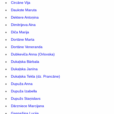
Circāne Vija
Daukste Maruta
Dektere Antoņina
Dimitrijeva Aina
Diča Marija
Dortāne Marta
Dortāne Veneranda
Dubkeviča Anna (Orlovska)
Dukaļska Bārbala
Dukaļska Janīna
Dukaļska Tekla (dz. Prancāne)
Dupuža Anna
Dupuža Izabella
Dupužs Staņislavs
Dārzniece Marcijana
Gaspažiņa Lucija