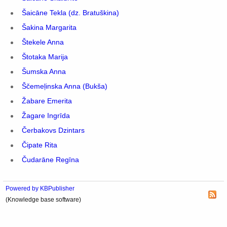
Šaicāne Tekla (dz. Bratuškina)
Šakina Margarita
Štekele Anna
Štotaka Marija
Šumska Anna
Ščemeļinska Anna (Bukša)
Žabare Emerita
Žagare Ingrīda
Čerbakovs Dzintars
Čipate Rita
Čudarāne Regīna
Powered by KBPublisher
(Knowledge base software)