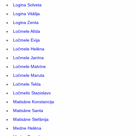
Logina Solveta
Logina Vitālija
Logina Zenta
Ločmele Alīda
Ločmele Evija
Ločmele Helēna
Ločmele Janīna
Ločmele Malvīne
Ločmele Maruta
Ločmele Tekla
Ločmelis Staņislavs
Matisāne Konstancija
Matisāne Santa
Matisāne Stefānija
Medne Helēna