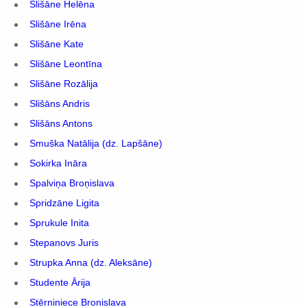
Slišāne Helēna
Slišāne Irēna
Slišāne Kate
Slišāne Leontīna
Slišāne Rozālija
Slišāns Andris
Slišāns Antons
Smuška Natālija (dz. Lapšāne)
Sokirka Ināra
Spalviņa Broņislava
Spridzāne Ligita
Sprukule Inita
Stepanovs Juris
Strupka Anna (dz. Aleksāne)
Studente Ārija
Stērniniece Bronislava