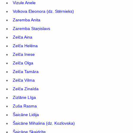
Vizule Anele
Volkova Eleonora (dz. Stērnieks)
Zaremba Anita
Zaremba Staņislavs
Zelča Aina
Zelča Helēna
Zelča Inese
Zelča Olga
Zelča Tamāra
Zelča Vilma
Zelča Zinaīda
Zizlāne Līga
Zuša Rasma
Šaicāne Lidija
Šaicāne Mihalina (dz. Kozlovska)
Šaicāne Skaidrīte