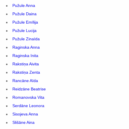
Pužule Anna
Pužule Daina
Pužule Emīlija
Pužule Lucija
Pužule Zinaīda
Raginska Anna
Raginska Inita
Rakstiņa Aivita
Rakstiņa Zenta
Rancāne Aīda
Reidzāne Beatrise
Romanovska Vita
Serdāne Leonora
Sisojeva Anna
Slišāne Aina