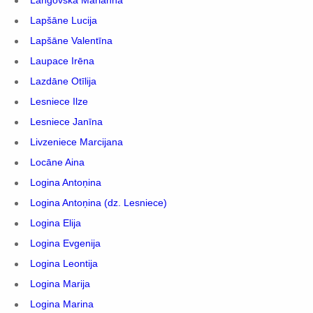
Langovska Marianna
Lapšāne Lucija
Lapšāne Valentīna
Laupace Irēna
Lazdāne Otīlija
Lesniece Ilze
Lesniece Janīna
Livzeniece Marcijana
Locāne Aina
Logina Antoņina
Logina Antoņina (dz. Lesniece)
Logina Elija
Logina Evgenija
Logina Leontija
Logina Marija
Logina Marina