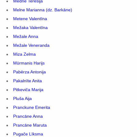
Medne Teresija
Melne Marianna (dz. Barkāne)
Metene Valentīna
Mežaka Valentīna
Mežale Anna
Mežale Veneranda
Miza Zelma
Mūrmanis Harijs
Pabērza Antonija
Pakalnīte Anita
Pitkeviča Marija
Pluša Aija
Pranckune Emerita
Prancāne Anna
Prancāne Maruta
Pugače Līksma