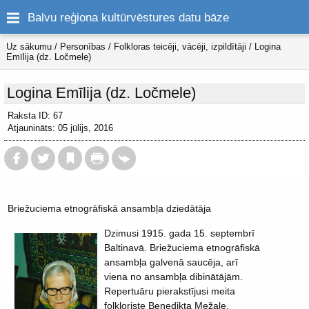
Balvu reģiona kultūrvēstures datu bāze
Uz sākumu
/
Personības
/
Folkloras teicēji, vācēji, izpildītāji
/
Logina
Emīlija (dz. Ločmele)
Logina Emīlija (dz. Ločmele)
Raksta ID: 67
Atjaunināts: 05 jūlijs, 2016
Briežuciema etnogrāfiskā ansambļa dziedātāja
Dzimusi 1915. gada 15. septembrī
Baltinavā. Briežuciema etnogrāfiskā
ansambļa galvenā saucēja, arī
viena no ansambļa dibinātājām.
Repertuāru pierakstījusi meita
folkloriste Benedikta Mežale.