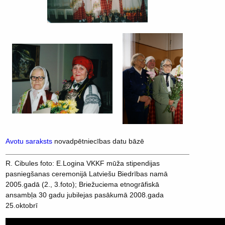
Avotu saraksts
novadpētniecības datu bāzē
R. Cibules foto: E.Logina VKKF mūža stipendijas
pasniegšanas ceremonijā Latviešu Biedrības namā
2005.gadā (2., 3.foto); Briežuciema etnogrāfiskā
ansambļa 30 gadu jubilejas pasākumā 2008.gada
25.oktobrī