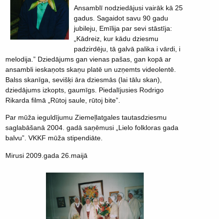
Ansamblī nodziedājusi vairāk kā 25
gadus. Sagaidot savu 90 gadu
jubileju, Emīlija par sevi stāstīja:
„Kādreiz, kur kādu dziesmu
padzirdēju, tā galvā palika i vārdi, i
melodija.” Dziedājums gan vienas pašas, gan kopā ar
ansambli ieskaņots skaņu platē un uzņemts videolentē.
Balss skanīga, sevišķi āra dziesmās (lai tālu skan),
dziedājums izkopts, gaumīgs. Piedalījusies Rodrigo
Rikarda filmā „Rūtoj saule, rūtoj bite”.
Par mūža ieguldījumu Ziemeļlatgales tautasdziesmu
saglabāšanā 2004. gadā saņēmusi „Lielo folkloras gada
balvu”. VKKF mūža stipendiāte.
Mirusi 2009.gada 26.maijā