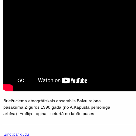
Briežuciema etnogrāfiskais ansamblis Balvu rajona
pasākumā Žīguros 1990.gadā (no A.Kapusta personīgā
arhīva). Emīlija Logina - ceturtā no labās puses
Ziņot par kļūdu