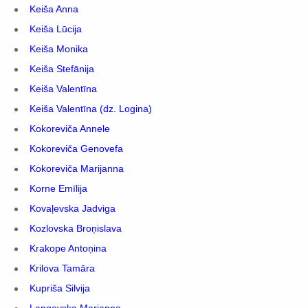
Keiša Anna
Keiša Lūcija
Keiša Monika
Keiša Stefānija
Keiša Valentīna
Keiša Valentīna (dz. Logina)
Kokoreviča Annele
Kokoreviča Genovefa
Kokoreviča Marijanna
Korne Emīlija
Kovaļevska Jadviga
Kozlovska Broņislava
Krakope Antoņina
Krilova Tamāra
Kupriša Silvija