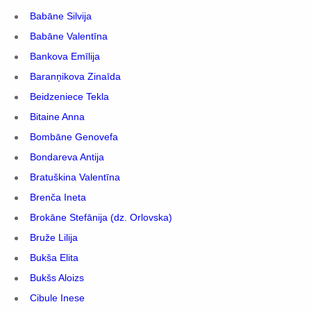
Babāne Silvija
Babāne Valentīna
Bankova Emīlija
Baranņikova Zinaīda
Beidzeniece Tekla
Bitaine Anna
Bombāne Genovefa
Bondareva Antija
Bratuškina Valentīna
Brenča Ineta
Brokāne Stefānija (dz. Orlovska)
Bruže Lilija
Bukša Elita
Bukšs Aloizs
Cibule Inese