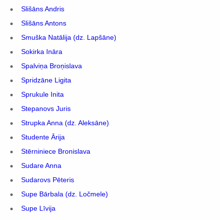
Slišāns Andris
Slišāns Antons
Smuška Natālija (dz. Lapšāne)
Sokirka Ināra
Spalviņa Broņislava
Spridzāne Ligita
Sprukule Inita
Stepanovs Juris
Strupka Anna (dz. Aleksāne)
Studente Ārija
Stērniniece Bronislava
Sudare Anna
Sudarovs Pēteris
Supe Bārbala (dz. Ločmele)
Supe Līvija