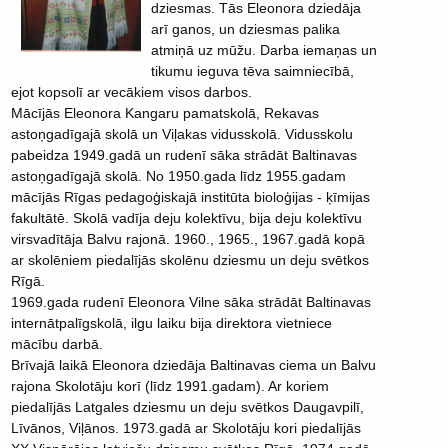
dziesmas. Tās Eleonora dziedāja
arī ganos, un dziesmas palika
atmiņā uz mūžu. Darba iemaņas un
tikumu ieguva tēva saimniecībā,
ejot kopsolī ar vecākiem visos darbos.
Mācījās Eleonora Kangaru pamatskolā, Rekavas
astoņgadīgajā skolā un Viļakas vidusskolā. Vidusskolu
pabeidza 1949.gadā un rudenī sāka strādāt Baltinavas
astoņgadīgajā skolā. No 1950.gada līdz 1955.gadam
mācījās Rīgas pedagoģiskajā institūta bioloģijas - ķīmijas
fakultātē. Skolā vadīja deju kolektīvu, bija deju kolektīvu
virsvadītāja Balvu rajonā. 1960., 1965., 1967.gadā kopā
ar skolēniem piedalījās skolēnu dziesmu un deju svētkos
Rīgā.
1969.gada rudenī Eleonora Vilne sāka strādāt Baltinavas
internātpalīgskolā, ilgu laiku bija direktora vietniece
mācību darbā.
Brīvajā laikā Eleonora dziedāja Baltinavas ciema un Balvu
rajona Skolotāju korī (līdz 1991.gadam). Ar koriem
piedalījās Latgales dziesmu un deju svētkos Daugavpilī,
Līvānos, Viļānos. 1973.gadā ar Skolotāju kori piedalījās