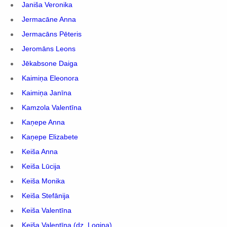
Janiša Veronika
Jermacāne Anna
Jermacāns Pēteris
Jeromāns Leons
Jēkabsone Daiga
Kaimiņa Eleonora
Kaimiņa Janīna
Kamzola Valentīna
Kaņepe Anna
Kaņepe Elizabete
Keiša Anna
Keiša Lūcija
Keiša Monika
Keiša Stefānija
Keiša Valentīna
Keiša Valentīna (dz. Logina)