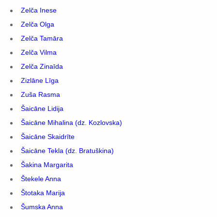
Zelča Inese
Zelča Olga
Zelča Tamāra
Zelča Vilma
Zelča Zinaīda
Zizlāne Līga
Zuša Rasma
Šaicāne Lidija
Šaicāne Mihalina (dz. Kozlovska)
Šaicāne Skaidrīte
Šaicāne Tekla (dz. Bratuškina)
Šakina Margarita
Štekele Anna
Štotaka Marija
Šumska Anna