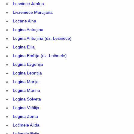
Lesniece Janīna
Livzeniece Marcijana
Locāne Aina
Logina Antoņina
Logina Antoņina (dz. Lesniece)
Logina Elija
Logina Emīlija (dz. Ločmele)
Logina Evgenija
Logina Leontija
Logina Marija
Logina Marina
Logina Solveta
Logina Vitālija
Logina Zenta
Ločmele Alīda
Ločmele Evija