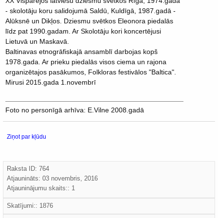
XX Vispārējos latviešu dziesmu svētkos Rīgā, 1974.gadā
- skolotāju koru salidojumā Saldū, Kuldīgā, 1987.gadā -
Alūksnē un Dikļos. Dziesmu svētkos Eleonora piedalās
līdz pat 1990.gadam. Ar Skolotāju kori koncertējusi
Lietuvā un Maskavā.
Baltinavas etnogrāfiskajā ansamblī darbojas kopš
1978.gada. Ar prieku piedalās visos ciema un rajona
organizētajos pasākumos, Folkloras festivālos "Baltica".
Mirusi 2015.gada 1.novembrī
Foto no personīgā arhīva: E.Vilne 2008.gadā
Ziņot par kļūdu
Raksta ID: 764
Atjaunināts:
03 novembris, 2016
Atjauninājumu skaits:: 1
Skatījumi:: 1876