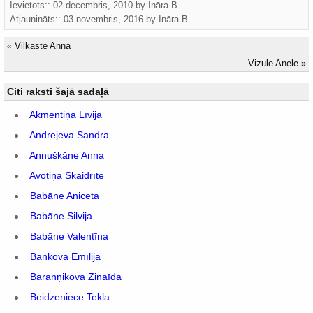
Ievietots:: 02 decembris, 2010 by
Ināra B.
Atjaunināts::
03 novembris, 2016
by
Ināra B.
«
Vilkaste Anna
Vizule Anele
»
Citi raksti šajā sadaļā
Akmentiņa Līvija
Andrejeva Sandra
Annuškāne Anna
Avotiņa Skaidrīte
Babāne Aniceta
Babāne Silvija
Babāne Valentīna
Bankova Emīlija
Baranņikova Zinaīda
Beidzeniece Tekla