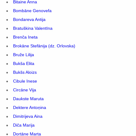
Bitaine Anna
Bombāne Genovefa
Bondareva Antija
Bratuškina Valentīna
Brenča Ineta
Brokāne Stefānija (dz. Orlovska)
Bruže Lilija
Bukša Elita
Bukšs Aloizs
Cibule Inese
Circāne Vija
Daukste Maruta
Dektere Antoņina
Dimitrijeva Aina
Diča Marija
Dortāne Marta