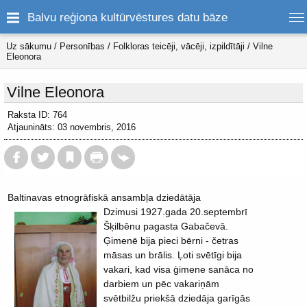
Balvu reģiona kultūrvēstures datu bāze
Uz sākumu
/
Personības
/
Folkloras teicēji, vācēji, izpildītāji
/
Vilne
Eleonora
Vilne Eleonora
Raksta ID: 764
Atjaunināts: 03 novembris, 2016
Baltinavas etnogrāfiskā ansambļa dziedātāja
Dzimusi 1927.gada 20.septembrī
Šķilbēnu pagasta Gabačevā.
Ģimenē bija pieci bērni - četras
māsas un brālis. Ļoti svētīgi bija
vakari, kad visa ģimene sanāca no
darbiem un pēc vakariņām
svētbilžu priekšā dziedāja garīgās