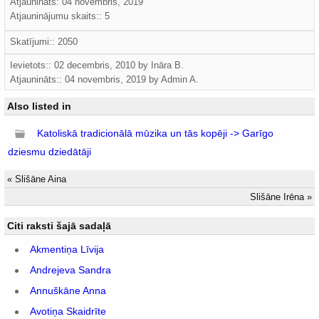
Atjaunināts:
04 novembris, 2019
Atjauninājumu skaits:: 5
Skatījumi:: 2050
Ievietots:: 02 decembris, 2010 by
Ināra B.
Atjaunināts::
04 novembris, 2019
by
Admin A.
Also listed in
Katoliskā tradicionālā mūzika un tās kopēji -> Garīgo
dziesmu dziedātāji
«
Slišāne Aina
Slišāne Irēna
»
Citi raksti šajā sadaļā
Akmentiņa Līvija
Andrejeva Sandra
Annuškāne Anna
Avotiņa Skaidrīte