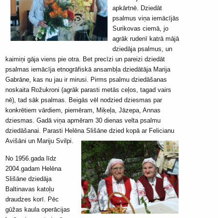
apkārtnē. Dziedāt
psalmus viņa iemācījās
Surikovas ciemā, jo
agrāk rudenī katrā mājā
dziedāja psalmus, un
kaimiņi gāja viens pie otra. Bet precīzi un pareizi dziedāt
psalmas iemācīja etnogrāfiskā ansambļa dziedātāja Marija
Gabrāne, kas nu jau ir mirusi. Pirms psalmu dziedāšanas
noskaita Rožukroni (agrāk parasti metās ceļos, tagad vairs
nē), tad sāk psalmas. Beigās vēl nodzied dziesmas par
konkrētiem vārdiem, piemēram, Miķeļa, Jāzepa, Annas
dziesmas. Gadā viņa apmēram 30 dienas velta psalmu
dziedāšanai. Parasti Helēna Slišāne dzied kopā ar Felicianu
Avišāni un Mariju Svilpi.
No 1956.gada līdz
2004.gadam Helēna
Slišāne dziedāja
Baltinavas katoļu
draudzes korī. Pēc
gūžas kaula operācijas