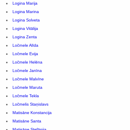
Logina Marija
Logina Marina
Logina Solveta
Logina Vitālija
Logina Zenta
Ločmele Alīda
Ločmele Evija
Ločmele Helēna
Ločmele Janīna
Ločmele Malvīne
Ločmele Maruta
Ločmele Tekla
Ločmelis Staņislavs
Matisāne Konstancija
Matisāne Santa
Matisāne Stefānija