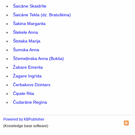
Šaicāne Skaidrīte
Šaicāne Tekla (dz. Bratuškina)
Šakina Margarita
Štekele Anna
Štotaka Marija
Šumska Anna
Ščemeļinska Anna (Bukša)
Žabare Emerita
Žagare Ingrīda
Čerbakovs Dzintars
Čipate Rita
Čudarāne Regīna
Powered by KBPublisher
(Knowledge base software)