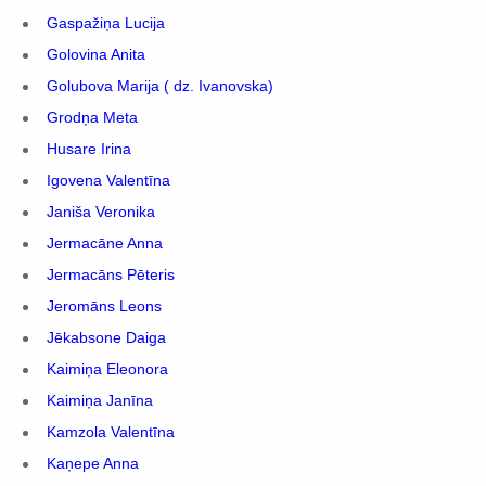
Gaspažiņa Lucija
Golovina Anita
Golubova Marija ( dz. Ivanovska)
Grodņa Meta
Husare Irina
Igovena Valentīna
Janiša Veronika
Jermacāne Anna
Jermacāns Pēteris
Jeromāns Leons
Jēkabsone Daiga
Kaimiņa Eleonora
Kaimiņa Janīna
Kamzola Valentīna
Kaņepe Anna