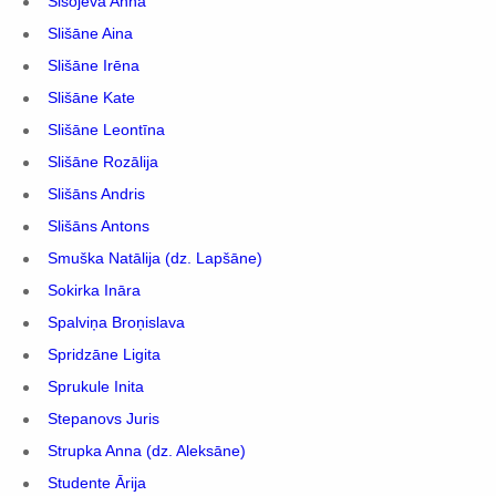
Sisojeva Anna
Slišāne Aina
Slišāne Irēna
Slišāne Kate
Slišāne Leontīna
Slišāne Rozālija
Slišāns Andris
Slišāns Antons
Smuška Natālija (dz. Lapšāne)
Sokirka Ināra
Spalviņa Broņislava
Spridzāne Ligita
Sprukule Inita
Stepanovs Juris
Strupka Anna (dz. Aleksāne)
Studente Ārija