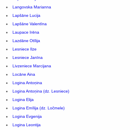
Langovska Marianna
Lapšāne Lucija
Lapšāne Valentīna
Laupace Irēna
Lazdāne Otīlija
Lesniece Ilze
Lesniece Janīna
Livzeniece Marcijana
Locāne Aina
Logina Antoņina
Logina Antoņina (dz. Lesniece)
Logina Elija
Logina Emīlija (dz. Ločmele)
Logina Evgenija
Logina Leontija