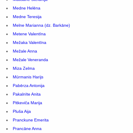
Medne Helēna
Medne Teresija
Melne Marianna (dz. Barkāne)
Metene Valentīna
Mežaka Valentīna
Mežale Anna
Mežale Veneranda
Miza Zelma
Mūrmanis Harijs
Pabērza Antonija
Pakalnīte Anita
Pitkeviča Marija
Pluša Aija
Pranckune Emerita
Prancāne Anna