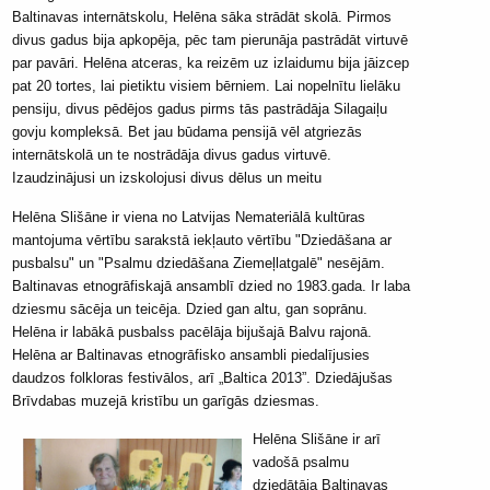
Baltinavas internātskolu, Helēna sāka strādāt skolā. Pirmos
divus gadus bija apkopēja, pēc tam pierunāja pastrādāt virtuvē
par pavāri. Helēna atceras, ka reizēm uz izlaidumu bija jāizcep
pat 20 tortes, lai pietiktu visiem bērniem. Lai nopelnītu lielāku
pensiju, divus pēdējos gadus pirms tās pastrādāja Silagaiļu
govju kompleksā. Bet jau būdama pensijā vēl atgriezās
internātskolā un te nostrādāja divus gadus virtuvē.
Izaudzinājusi un izskolojusi divus dēlus un meitu
Helēna Slišāne
ir viena no Latvijas Nemateriālā kultūras
mantojuma vērtību sarakstā iekļauto vērtību "Dziedāšana ar
pusbalsu" un "Psalmu dziedāšana Ziemeļlatgalē" nesējām.
Baltinavas etnogrāfiskajā ansamblī dzied no 1983.gada. Ir laba
dziesmu sācēja un teicēja. Dzied gan altu, gan soprānu.
Helēna ir labākā pusbalss pacēlāja bijušajā Balvu rajonā.
Helēna ar Baltinavas etnogrāfisko ansambli piedalījusies
daudzos folkloras festivālos, arī „Baltica 2013”. Dziedājušas
Brīvdabas muzejā kristību un garīgās dziesmas.
Helēna Slišāne ir arī
vadošā psalmu
dziedātāja Baltinavas