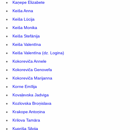
Kaņepe Elizabete
Keiša Anna
Keiša Lūcija
Keiša Monika
Keiša Stefānija
Keiša Valentīna
Keiša Valentīna (dz. Logina)
Kokoreviča Annele
Kokoreviča Genovefa
Kokoreviča Marijanna
Korne Emīlija
Kovaļevska Jadviga
Kozlovska Broņislava
Krakope Antoņina
Krilova Tamāra
Kupriša Silvija