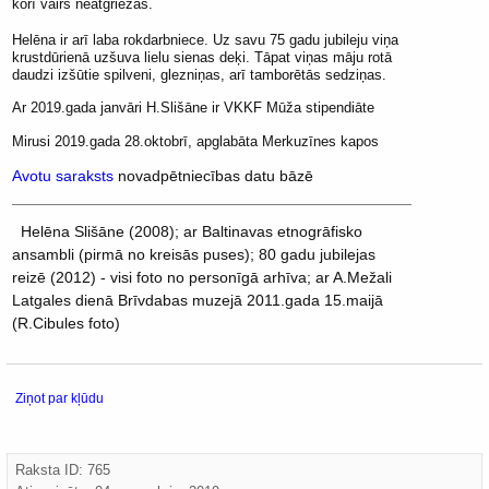
korī vairs neatgriezās.
Helēna ir arī laba rokdarbniece. Uz savu 75 gadu jubileju viņa
krustdūrienā uzšuva lielu sienas deķi. Tāpat viņas māju rotā
daudzi izšūtie spilveni, glezniņas, arī tamborētās sedziņas.
Ar 2019.gada janvāri H.Slišāne ir VKKF Mūža stipendiāte
Mirusi 2019.gada 28.oktobrī, apglabāta Merkuzīnes kapos
Avotu saraksts
novadpētniecības datu bāzē
Helēna Slišāne (2008); ar Baltinavas etnogrāfisko
ansambli (pirmā no kreisās puses); 80 gadu jubilejas
reizē (2012) - visi foto no personīgā arhīva; ar A.Mežali
Latgales dienā Brīvdabas muzejā 2011.gada 15.maijā
(R.Cibules foto)
Ziņot par kļūdu
Raksta ID: 765