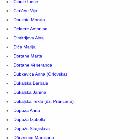
Cibule Inese
Circāne Vija
Daukste Maruta
Dektere Antoņina
Dimitrijeva Aina
Diča Marija
Dortāne Marta
Dortāne Veneranda
Dubkeviča Anna (Orlovska)
Dukaļska Bārbala
Dukaļska Janīna
Dukaļska Tekla (dz. Prancāne)
Dupuža Anna
Dupuža Izabella
Dupužs Staņislavs
Dārzniece Marcijana