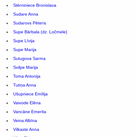
Stērniniece Bronislava
Sudare Anna
Sudarovs Pēteris
Supe Bārbala (dz. Ločmele)
Supe Līvija
Supe Marija
Sutugova Sarma
Svilpe Marija
Toma Antonija
Tutiņa Anna
Ušupniece Emīlija
Vaivode Elēna
Vancāne Emerita
Veina Albīna
Vilkaste Anna