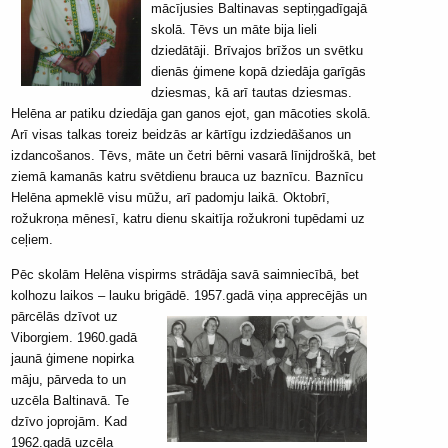
mācījusies Baltinavas septiņgadīgajā
skolā. Tēvs un māte bija lieli
dziedātāji. Brīvajos brīžos un svētku
dienās ģimene kopā dziedāja garīgās
dziesmas, kā arī tautas dziesmas.
Helēna ar patiku dziedāja gan ganos ejot, gan mācoties skolā.
Arī visas talkas toreiz beidzās ar kārtīgu izdziedāšanos un
izdancošanos. Tēvs, māte un četri bērni vasarā līnijdroškā, bet
ziemā kamanās katru svētdienu brauca uz baznīcu. Baznīcu
Helēna apmeklē visu mūžu, arī padomju laikā. Oktobrī,
rožukroņa mēnesī, katru dienu skaitīja rožukroni tupēdami uz
ceļiem.
Pēc skolām Helēna vispirms strādāja savā saimniecībā, bet
kolhozu laikos – lauku brigādē. 1957.gadā
viņa apprecējās un
pārcēlās dzīvot uz
Viborgiem. 1960.gadā
jaunā ģimene nopirka
māju, pārveda to un
uzcēla Baltinavā. Te
dzīvo joprojām. Kad
1962.gadā uzcēla