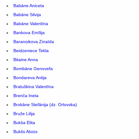
Babāne Aniceta
Babāne Silvija
Babāne Valentīna
Bankova Emīlija
Baranņikova Zinaīda
Beidzeniece Tekla
Bitaine Anna
Bombāne Genovefa
Bondareva Antija
Bratuškina Valentīna
Brenča Ineta
Brokāne Stefānija (dz. Orlovska)
Bruže Lilija
Bukša Elita
Bukšs Aloizs