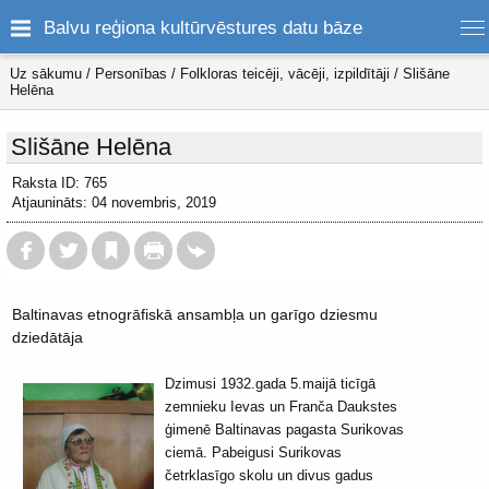
Balvu reģiona kultūrvēstures datu bāze
Uz sākumu
/
Personības
/
Folkloras teicēji, vācēji, izpildītāji
/
Slišāne
Helēna
Slišāne Helēna
Raksta ID: 765
Atjaunināts: 04 novembris, 2019
Baltinavas etnogrāfiskā ansambļa un garīgo dziesmu
dziedātāja
Dzimusi 1932.gada 5.maijā ticīgā
zemnieku Ievas un Franča Daukstes
ģimenē Baltinavas pagasta Surikovas
ciemā. Pabeigusi Surikovas
četrklasīgo skolu un divus gadus