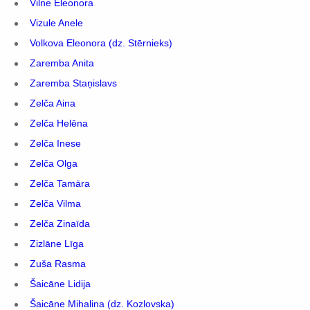
Vilne Eleonora
Vizule Anele
Volkova Eleonora (dz. Stērnieks)
Zaremba Anita
Zaremba Staņislavs
Zelča Aina
Zelča Helēna
Zelča Inese
Zelča Olga
Zelča Tamāra
Zelča Vilma
Zelča Zinaīda
Zizlāne Līga
Zuša Rasma
Šaicāne Lidija
Šaicāne Mihalina (dz. Kozlovska)