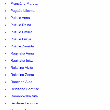
Prancāne Maruta
Pugače Līksma
Pužule Anna
Pužule Daina
Pužule Emīlija
Pužule Lucija
Pužule Zinaīda
Raginska Anna
Raginska Inita
Rakstiņa Aivita
Rakstiņa Zenta
Rancāne Aīda
Reidzāne Beatrise
Romanovska Vita
Serdāne Leonora