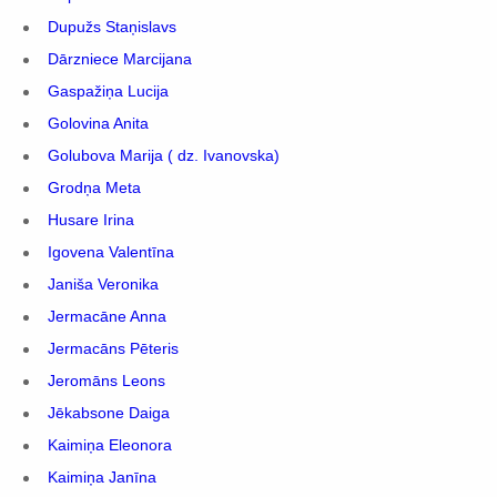
Dupužs Staņislavs
Dārzniece Marcijana
Gaspažiņa Lucija
Golovina Anita
Golubova Marija ( dz. Ivanovska)
Grodņa Meta
Husare Irina
Igovena Valentīna
Janiša Veronika
Jermacāne Anna
Jermacāns Pēteris
Jeromāns Leons
Jēkabsone Daiga
Kaimiņa Eleonora
Kaimiņa Janīna