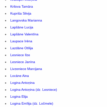
Krilova Tamāra
Kupriša Silvija
Langovska Marianna
Lapšāne Lucija
Lapšāne Valentīna
Laupace Irēna
Lazdāne Otīlija
Lesniece Ilze
Lesniece Janīna
Livzeniece Marcijana
Locāne Aina
Logina Antoņina
Logina Antoņina (dz. Lesniece)
Logina Elija
Logina Emīlija (dz. Ločmele)