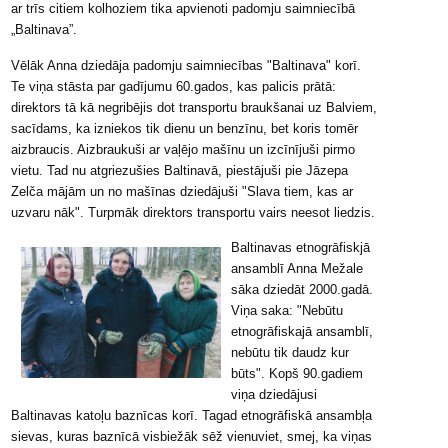
ar trīs citiem kolhoziem tika apvienoti padomju saimniecībā
„Baltinava”.
Vēlāk Anna dziedāja padomju saimniecības "Baltinava" korī.
Te viņa stāsta par gadījumu 60.gados, kas palicis prātā:
direktors tā kā negribējis dot transportu braukšanai uz Balviem,
sacīdams, ka izniekos tik dienu un benzīnu, bet koris tomēr
aizbraucis. Aizbraukuši ar vaļējo mašīnu un izcīnījuši pirmo
vietu. Tad nu atgriezušies Baltinavā, piestājuši pie Jāzepa
Zelča mājām un no mašīnas dziedājuši "Slava tiem, kas ar
uzvaru nāk". Turpmāk direktors transportu vairs neesot liedzis.
Baltinavas etnogrāfiskjā
ansamblī Anna Mežale
sāka dziedāt 2000.gadā.
Viņa saka: "Nebūtu
etnogrāfiskajā ansamblī,
nebūtu tik daudz kur
būts". Kopš 90.gadiem
viņa dziedājusi
Baltinavas katoļu baznīcas korī. Tagad etnogrāfiskā ansambļa
sievas, kuras baznīcā visbiežāk sēž vienuviet, smej, ka viņas