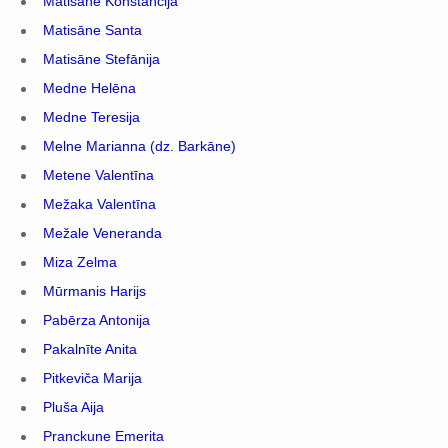
Matisāne Konstancija
Matisāne Santa
Matisāne Stefānija
Medne Helēna
Medne Teresija
Melne Marianna (dz. Barkāne)
Metene Valentīna
Mežaka Valentīna
Mežale Veneranda
Miza Zelma
Mūrmanis Harijs
Pabērza Antonija
Pakalnīte Anita
Pitkeviča Marija
Pluša Aija
Pranckune Emerita