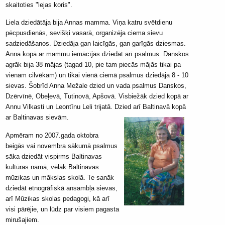
skaitoties "lejas koris".
Liela dziedātāja bija Annas mamma. Viņa katru svētdienu
pēcpusdienās, sevišķi vasarā, organizēja ciema sievu
sadziedāšanos. Dziedāja gan laicīgās, gan garīgās dziesmas.
Anna kopā ar mammu iemācījās dziedāt arī psalmus. Danskos
agrāk bija 38 mājas (tagad 10, pie tam piecās mājās tikai pa
vienam cilvēkam) un tikai vienā ciemā psalmus dziedāja 8 - 10
sievas. Šobrīd Anna Mežale dzied un vada psalmus Danskos,
Dzērvīnē, Obeļevā, Tutinovā, Apšovā. Visbiežāk dzied kopā ar
Annu Vilkasti un Leontīnu Leli trijatā. Dzied arī Baltinavā kopā
ar Baltinavas sievām.
Apmēram no 2007.gada oktobra
beigās vai novembra sākumā psalmus
sāka dziedāt vispirms Baltinavas
kultūras namā, vēlāk Baltinavas
mūzikas un mākslas skolā. Te sanāk
dziedāt etnogrāfiskā ansambļa sievas,
arī Mūzikas skolas pedagogi, kā arī
visi pārējie, un lūdz par visiem pagasta
mirušajiem.