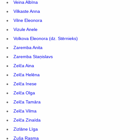
Veina Albīna
Vilkaste Anna
Vilne Eleonora
Vizule Anele
Volkova Eleonora (dz. Stērnieks)
Zaremba Anita
Zaremba Staņislavs
Zelča Aina
Zelča Helēna
Zelča Inese
Zelča Olga
Zelča Tamāra
Zelča Vilma
Zelča Zinaīda
Zizlāne Līga
Zuša Rasma