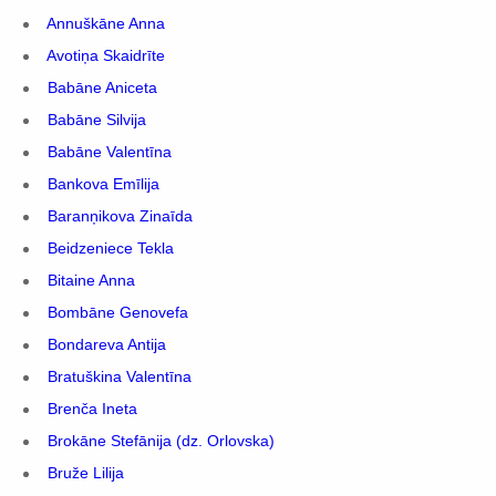
Annuškāne Anna
Avotiņa Skaidrīte
Babāne Aniceta
Babāne Silvija
Babāne Valentīna
Bankova Emīlija
Baranņikova Zinaīda
Beidzeniece Tekla
Bitaine Anna
Bombāne Genovefa
Bondareva Antija
Bratuškina Valentīna
Brenča Ineta
Brokāne Stefānija (dz. Orlovska)
Bruže Lilija