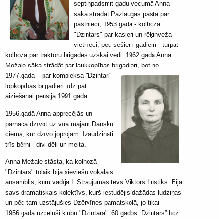
septiņpadsmit gadu vecumā Anna
sāka strādāt Pazlaugas pastā par
pastnieci, 1953.gadā - kolhozā
"Dzintars" par kasieri un rēķinveža
vietnieci, pēc sešiem gadiem - turpat
kolhozā par traktoru brigādes uzskaitvedi. 1962.gadā Anna
Mežale sāka strādāt par laukkopības brigadieri, bet no
1977.gada – par
kompleksa "Dzintari"
lopkopības brigadieri līdz pat
aiziešanai pensijā 1991.gadā.
1956.gadā Anna apprecējās un
pārnāca dzīvot uz vīra mājām Dansku
ciemā, kur dzīvo joprojām. Izaudzināti
trīs bērni - divi dēli un meita.
Anna Mežale stāsta, ka kolhozā
"Dzintars" tolaik bija sieviešu vokālais
ansamblis, kuru vadīja L.Straujumas tēvs Viktors Lustiks. Bija
savs dramatiskais kolektīvs, kurš iestudējis dažādas ludziņas
un pēc tam uzstājušies Dzērvīnes pamatskolā, jo tikai
1956.gadā uzcēluši klubu "Dzintarā". 60.gados „Dzintars” līdz