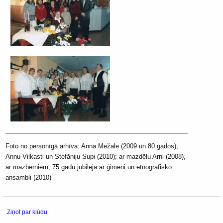
Foto no personīgā arhīva: Anna Mežale (2009 un 80.gados);
Annu Vilkasti un Stefāniju Supi (2010); ar mazdēlu Arni (2008),
ar mazbērniem; 75.gadu jubilejā ar ģimeni un etnogrāfisko
ansambli (2010)
Ziņot par kļūdu