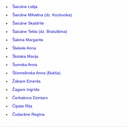
Šaicāne Lidija
Šaicāne Mihalina (dz. Kozlovska)
Šaicāne Skaidrīte
Šaicāne Tekla (dz. Bratuškina)
Šakina Margarita
Štekele Anna
Štotaka Marija
Šumska Anna
Ščemeļinska Anna (Bukša)
Žabare Emerita
Žagare Ingrīda
Čerbakovs Dzintars
Čipate Rita
Čudarāne Regīna