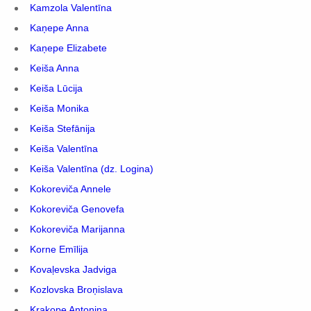
Kamzola Valentīna
Kaņepe Anna
Kaņepe Elizabete
Keiša Anna
Keiša Lūcija
Keiša Monika
Keiša Stefānija
Keiša Valentīna
Keiša Valentīna (dz. Logina)
Kokoreviča Annele
Kokoreviča Genovefa
Kokoreviča Marijanna
Korne Emīlija
Kovaļevska Jadviga
Kozlovska Broņislava
Krakope Antoņina