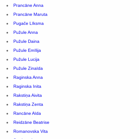
Prancāne Anna
Prancāne Maruta
Pugače Līksma
Pužule Anna
Pužule Daina
Pužule Emīlija
Pužule Lucija
Pužule Zinaīda
Raginska Anna
Raginska Inita
Rakstiņa Aivita
Rakstiņa Zenta
Rancāne Aīda
Reidzāne Beatrise
Romanovska Vita