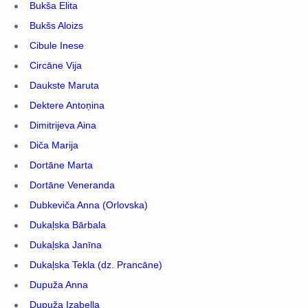
Bukša Elita
Bukšs Aloizs
Cibule Inese
Circāne Vija
Daukste Maruta
Dektere Antoņina
Dimitrijeva Aina
Diča Marija
Dortāne Marta
Dortāne Veneranda
Dubkeviča Anna (Orlovska)
Dukaļska Bārbala
Dukaļska Janīna
Dukaļska Tekla (dz. Prancāne)
Dupuža Anna
Dupuža Izabella