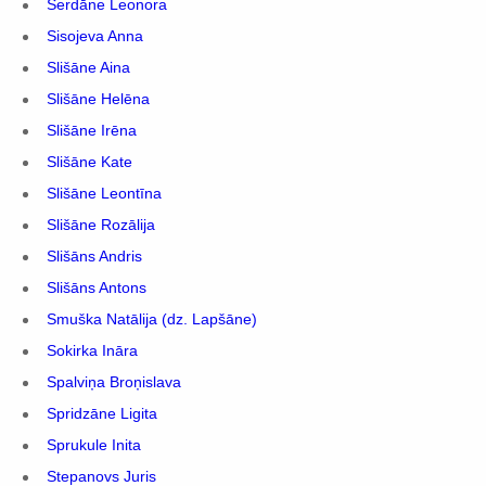
Serdāne Leonora
Sisojeva Anna
Slišāne Aina
Slišāne Helēna
Slišāne Irēna
Slišāne Kate
Slišāne Leontīna
Slišāne Rozālija
Slišāns Andris
Slišāns Antons
Smuška Natālija (dz. Lapšāne)
Sokirka Ināra
Spalviņa Broņislava
Spridzāne Ligita
Sprukule Inita
Stepanovs Juris