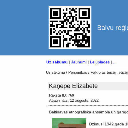
Balvu reģi
Uz sākumu
|
Jaunumi
|
Lejuplādes
|
...
Uz sākumu
/
Personības
/
Folkloras teicēji, vācēji
Kaņepe Elizabete
Raksta ID: 769
Atjaunināts: 12 augusts, 2022
Baltinavas etnogrāfiskā ansambļa un garīg
Dzimusi 1942.gada 10