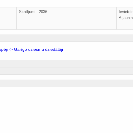
Skatījumi:: 2036
Ievieto
Atjaunin
opēji -> Garīgo dziesmu dziedātāji