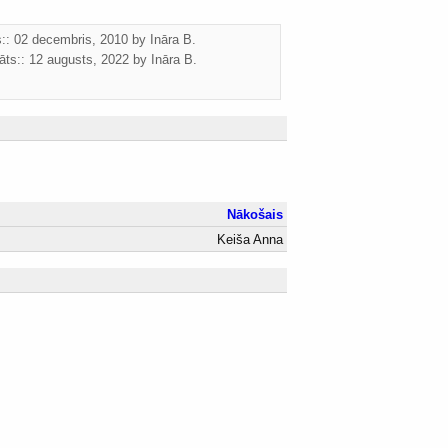
ts:: 02 decembris, 2010 by
Ināra B.
āts::
12 augusts, 2022
by
Ināra B.
Nākošais
Keiša Anna