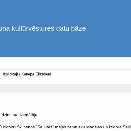
ona kultūrvēstures datu bāze
, izpildītāji
/
Kaņepe Elizabete
o dziesmu dziedātāja
.oktobrī Šķilbēnos "Saulītes" mājās zemnieku Madaļas un Izidora Šaki