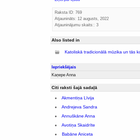
Raksta ID: 769
Atjaunināts:
12 augusts, 2022
Atjauninājumu skaits:: 3
Also listed in
Katoliskā tradicionālā mūzika un tās k
Iepriekšējais
Kaņepe Anna
Citi raksti šajā sadaļā
Akmentiņa Līvija
Andrejeva Sandra
Annuškāne Anna
Avotiņa Skaidrīte
Babāne Aniceta