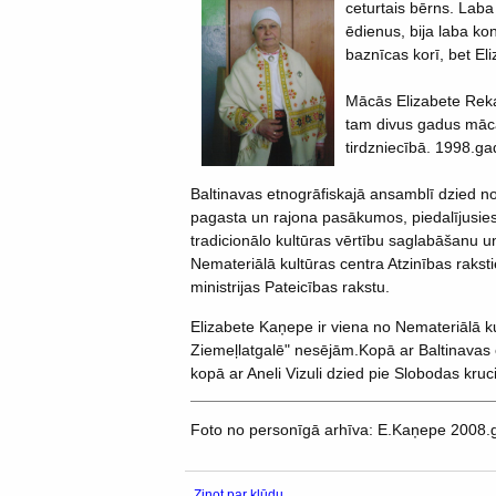
ceturtais bērns. Laba
ēdienus, bija laba k
baznīcas korī, bet El
Mācās Elizabete Rekav
tam divus gadus mācās
tirdzniecībā. 1998.ga
Baltinavas etnogrāfiskajā ansamblī dzied n
pagasta un rajona pasākumos, piedalījusies
tradicionālo kultūras vērtību saglabāšanu u
Nemateriālā kultūras centra Atzinības raks
ministrijas Pateicības rakstu.
Elizabete Kaņepe ir viena no Nemateriālā k
Ziemeļlatgalē" nesējām.Kopā ar Baltinavas 
kopā ar Aneli Vizuli dzied pie Slobodas kruc
Foto no personīgā arhīva: E.Kaņepe 2008
Ziņot par kļūdu