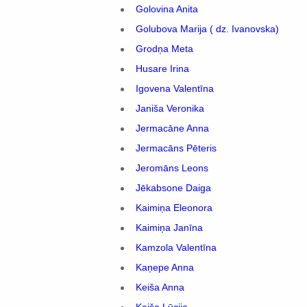
Golovina Anita
Golubova Marija ( dz. Ivanovska)
Grodņa Meta
Husare Irina
Igovena Valentīna
Janiša Veronika
Jermacāne Anna
Jermacāns Pēteris
Jeromāns Leons
Jēkabsone Daiga
Kaimiņa Eleonora
Kaimiņa Janīna
Kamzola Valentīna
Kaņepe Anna
Keiša Anna