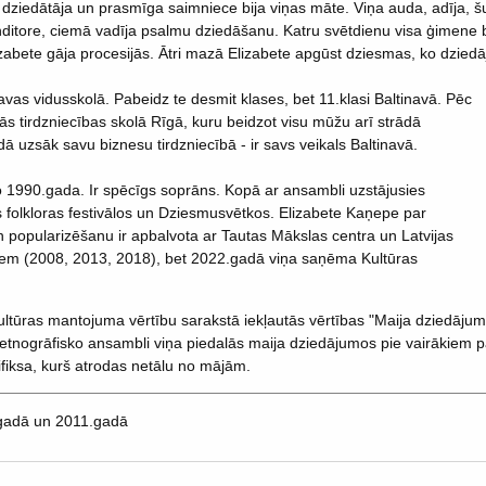
 dziedātāja un prasmīga saimniece bija viņas māte. Viņa auda, adīja, š
onditore, ciemā vadīja psalmu dziedāšanu. Katru svētdienu visa ģimene
izabete gāja procesijās. Ātri mazā Elizabete apgūst dziesmas, ko dzied
as vidusskolā. Pabeidz te desmit klases, bet 11.klasi Baltinavā. Pēc
 tirdzniecības skolā Rīgā, kuru beidzot visu mūžu arī strādā
dā uzsāk savu biznesu tirdzniecībā - ir savs veikals Baltinavā.
o 1990.gada. Ir spēcīgs soprāns. Kopā ar ansambli uzstājusies
 folkloras festivālos un Dziesmusvētkos. Elizabete Kaņepe par
n popularizēšanu ir apbalvota ar Tautas Mākslas centra un Latvijas
tiem (2008, 2013, 2018), bet 2022.gadā viņa saņēma Kultūras
ultūras mantojuma vērtību sarakstā iekļautās vērtības "Maija dziedājum
etnogrāfisko ansambli viņa piedalās maija dziedājumos pie vairākiem pa
ifiksa, kurš atrodas netālu no mājām.
.gadā un 2011.gadā