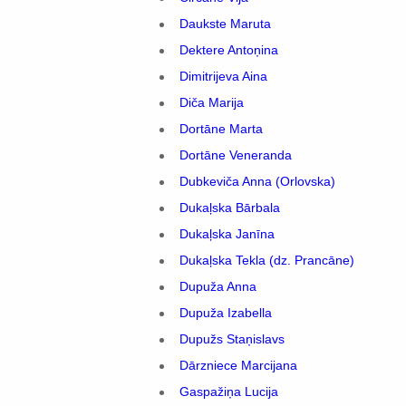
Daukste Maruta
Dektere Antoņina
Dimitrijeva Aina
Diča Marija
Dortāne Marta
Dortāne Veneranda
Dubkeviča Anna (Orlovska)
Dukaļska Bārbala
Dukaļska Janīna
Dukaļska Tekla (dz. Prancāne)
Dupuža Anna
Dupuža Izabella
Dupužs Staņislavs
Dārzniece Marcijana
Gaspažiņa Lucija