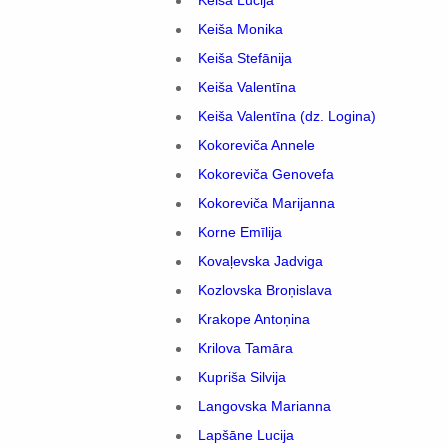
Keiša Lūcija
Keiša Monika
Keiša Stefānija
Keiša Valentīna
Keiša Valentīna (dz. Logina)
Kokoreviča Annele
Kokoreviča Genovefa
Kokoreviča Marijanna
Korne Emīlija
Kovaļevska Jadviga
Kozlovska Broņislava
Krakope Antoņina
Krilova Tamāra
Kupriša Silvija
Langovska Marianna
Lapšāne Lucija