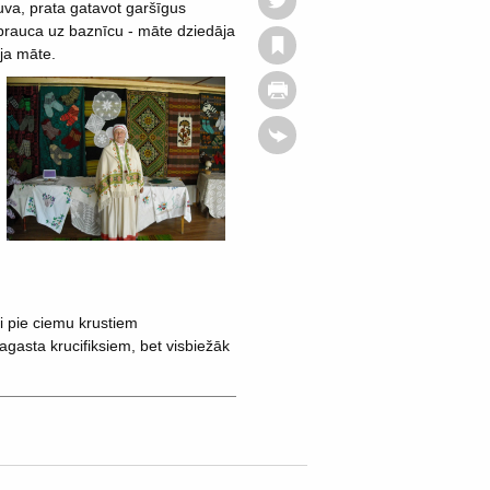
uva, prata gatavot garšīgus
 brauca uz baznīcu - māte dziedāja
āja māte.
i pie ciemu krustiem
gasta krucifiksiem, bet visbiežāk