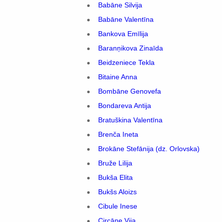
Babāne Silvija
Babāne Valentīna
Bankova Emīlija
Baranņikova Zinaīda
Beidzeniece Tekla
Bitaine Anna
Bombāne Genovefa
Bondareva Antija
Bratuškina Valentīna
Brenča Ineta
Brokāne Stefānija (dz. Orlovska)
Bruže Lilija
Bukša Elita
Bukšs Aloizs
Cibule Inese
Circāne Vija