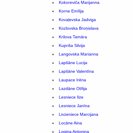
Kokoreviča Marijanna
Korne Emīlija
Kovaļevska Jadviga
Kozlovska Broņislava
Krilova Tamāra
Kupriša Silvija
Langovska Marianna
Lapšāne Lucija
Lapšāne Valentīna
Laupace Irēna
Lazdāne Otīlija
Lesniece Ilze
Lesniece Janīna
Livzeniece Marcijana
Locāne Aina
Logina Antoņina