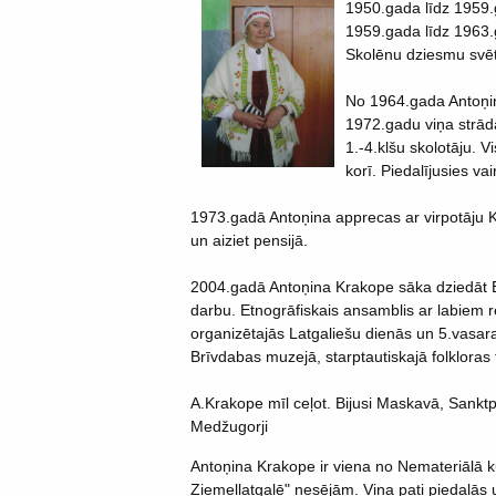
1950.gada līdz 1959.
1959.gada līdz 1963.
Skolēnu dziesmu svē
No 1964.gada Antoņina
1972.gadu viņa strādā
1.-4.klšu skolotāju. V
korī. Piedalījusies v
1973.gadā Antoņina apprecas ar virpotāju 
un aiziet pensijā.
2004.gadā Antoņina Krakope sāka dziedāt B
darbu. Etnogrāfiskais ansamblis ar labiem 
organizētajās Latgaliešu dienās un 5.vasar
Brīvdabas muzejā, starptautiskajā folkloras f
A.Krakope mīl ceļot. Bijusi Maskavā, Sankt
Medžugorji
Antoņina Krakope ir viena no Nemateriālā k
Ziemeļlatgalē" nesējām. Viņa pati piedalās