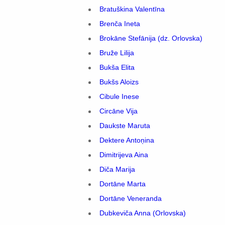
Bratuškina Valentīna
Brenča Ineta
Brokāne Stefānija (dz. Orlovska)
Bruže Lilija
Bukša Elita
Bukšs Aloizs
Cibule Inese
Circāne Vija
Daukste Maruta
Dektere Antoņina
Dimitrijeva Aina
Diča Marija
Dortāne Marta
Dortāne Veneranda
Dubkeviča Anna (Orlovska)