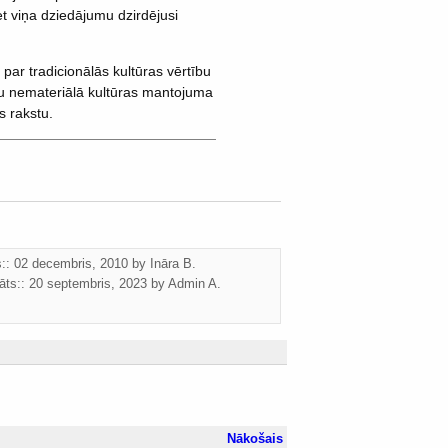
t viņa dziedājumu dzirdējusi
par tradicionālās kultūras vērtību
u nemateriālā kultūras mantojuma
 rakstu.
ts:: 02 decembris, 2010 by
Ināra B.
āts::
20 septembris, 2023
by
Admin A.
Nākošais