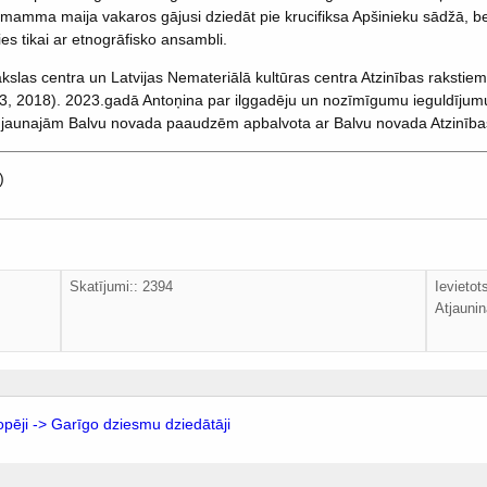
 mamma maija vakaros gājusi dziedāt pie krucifiksa Apšinieku sādžā, be
ies tikai ar etnogrāfisko ansambli.
slas centra un Latvijas Nemateriālā kultūras centra Atzinības rakstiem 
3, 2018). 2023.gadā Antoņina par ilggadēju un nozīmīgumu ieguldījum
jaunajām Balvu novada paaudzēm apbalvota ar Balvu novada Atzinības
)
Skatījumi:: 2394
Ievieto
Atjaunin
opēji -> Garīgo dziesmu dziedātāji