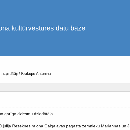
ona kultūrvēstures datu bāze
, izpildītāji
/
Krakope Antoņina
un garīgo dziesmu dziedātāja
0.jūlijā Rēzeknes rajona Gaigalavas pagastā zemnieku Mariannas un 