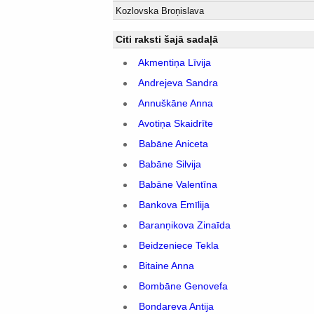
Kozlovska Broņislava
Citi raksti šajā sadaļā
Akmentiņa Līvija
Andrejeva Sandra
Annuškāne Anna
Avotiņa Skaidrīte
Babāne Aniceta
Babāne Silvija
Babāne Valentīna
Bankova Emīlija
Baranņikova Zinaīda
Beidzeniece Tekla
Bitaine Anna
Bombāne Genovefa
Bondareva Antija