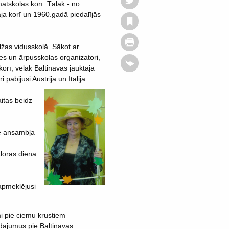
tskolas korī. Tālāk - no
ja korī un 1960.gadā piedalījās
lžas vidusskolā. Sākot ar
es un ārpusskolas organizatori,
korī, vēlāk Baltinavas jauktajā
abijusi Austrijā un Itālijā.
itas beidz
zē ansambļa
loras dienā
apmeklējusi
i pie ciemu krustiem
dājumus pie Baltinavas