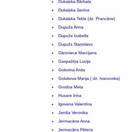
Dukaļska Bārbala
Dukaļska Janīna
Dukaļska Tekla (dz. Prancāne)
Dupuža Anna
Dupuža Izabella
Dupužs Staņislavs
Dārzniece Marcijana
Gaspažiņa Lucija
Golovina Anita
Golubova Marija ( dz. Ivanovska)
Grodņa Meta
Husare Irina
Igovena Valentīna
Janiša Veronika
Jermacāne Anna
Jermacāns Pēteris