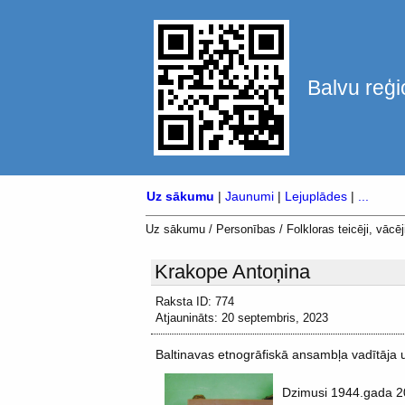
Balvu reģi
Uz sākumu
|
Jaunumi
|
Lejuplādes
|
...
Uz sākumu
/
Personības
/
Folkloras teicēji, vācēji
Krakope Antoņina
Raksta ID: 774
Atjaunināts: 20 septembris, 2023
Baltinavas etnogrāfiskā ansambļa vadītāja 
Dzimusi 1944.gada 2