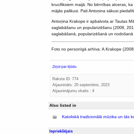
krucifiksiem maijā. No bērnības atceras, ka
mājās palikusi. Pati Antoņina sākusi piedalīt
Antoņina Krakope ir apbalvota ar Tautas Māk
saglabāšanu un popularizēšanu (2008, 201
saglabāšanā, popularizēšanā un nodošanā 
Foto no personīgā arhīva: A.Krakope (2008
Ziņot par kļūdu
Raksta ID: 774
Atjaunināts:
20 septembris, 2023
Atjauninājumu skaits:: 4
Also listed in
Katoliskā tradicionālā mūzika un tās k
Iepriekšējais