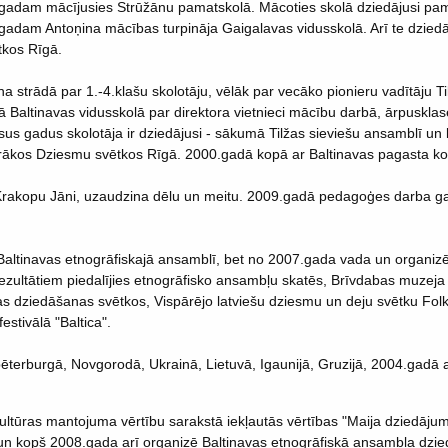
gadam mācījusies Strūžānu pamatskolā. Mācoties skolā dziedājusi pama
gadam Antoņina mācības turpināja Gaigalavas vidusskolā. Arī te dziedā
tkos Rīgā.
 strādā par 1.-4.klašu skolotāju, vēlāk par vecāko pionieru vadītāju Ti
 Baltinavas vidusskolā par direktora vietnieci mācību darbā, ārpusklas
isus gadus skolotāja ir dziedājusi - sākumā Tilžas sieviešu ansamblī un 
airākos Dziesmu svētkos Rīgā. 2000.gadā kopā ar Baltinavas pagasta kori p
Krakopu Jāni, uzaudzina dēlu un meitu. 2009.gadā pedagoģes darba ga
altinavas etnogrāfiskajā ansamblī, bet no 2007.gada vada un organi
rezultātiem piedalījies etnogrāfisko ansambļu skatēs, Brīvdabas muzeja
as dziedāšanas svētkos, Vispārējo latviešu dziesmu un deju svētku Folk
estivālā "Baltica".
pēterburgā, Novgorodā, Ukrainā, Lietuvā, Igaunijā, Gruzijā, 2004.gadā 
ultūras mantojuma vērtību sarakstā iekļautās vērtības "Maija dziedājum
 un kopš 2008.gada arī organizē Baltinavas etnogrāfiskā ansambļa dzie