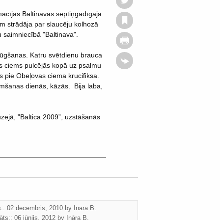
cījās Baltinavas septiņgadīgajā
m strādāja par slaucēju kolhozā
 saimniecībā "Baltinava".
a lūgšanas. Katru svētdienu brauca
ss ciems pulcējās kopā uz psalmu
s pie Obeļovas ciema krucifiksa.
zimšanas dienās, kāzās. Bija laba,
zejā, ”Baltica 2009”, uzstāšanās
ts:: 02 decembris, 2010 by
Ināra B.
āts::
06 jūnijs, 2012
by
Ināra B.