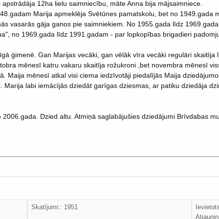
apstrādāja 12ha lielu saimniecību, māte Anna bija mājsaimniece.
48.gadam Marija apmeklēja Svētūnes pamatskolu, bet no 1949.gada mā
enās vasarās gāja ganos pie saimniekiem. No 1955.gada līdz 1969.gada
a", no 1969.gada līdz 1991.gadam - par lopkopības brigadieri padomju
cīgā ģimenē. Gan Marijas vecāki, gan vēlāk vīra vecāki regulāri skaitīj
tobra mēnesī katru vakaru skaitīja rožukroni ,bet novembra mēnesī vi
. Maija mēnesī atkal visi ciema iedzīvotāji piedalījās Maija dziedājumo
i. Marija labi iemācījās dziedāt garīgas dziesmas, ar patiku dziedāja d
o 2006.gada. Dzied altu. Atmiņā saglabājušies dziedājumi Brīvdabas mu
Skatījumi:: 1951
Ievieto
Atjaunin