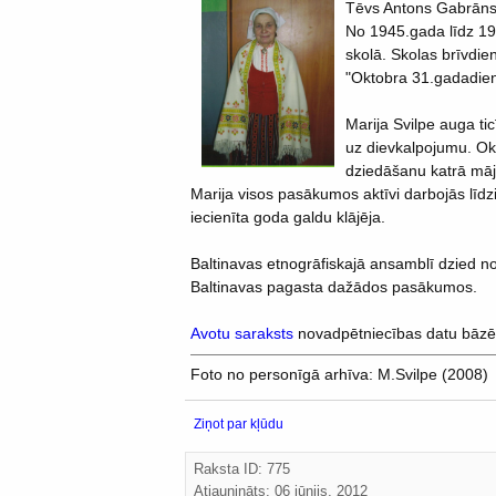
Tēvs Antons Gabrāns 
No 1945.gada līdz 19
skolā. Skolas brīvdi
"Oktobra 31.gadadien
Marija Svilpe auga ti
uz dievkalpojumu. Ok
dziedāšanu katrā mājā
Marija visos pasākumos aktīvi darbojās līdz
iecienīta goda galdu klājēja.
Baltinavas etnogrāfiskajā ansamblī dzied n
Baltinavas pagasta dažādos pasākumos.
Avotu saraksts
novadpētniecības datu bāzē
Foto no personīgā arhīva: M.Svilpe (2008)
Ziņot par kļūdu
Raksta ID: 775
Atjaunināts:
06 jūnijs, 2012