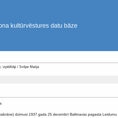
ona kultūrvēstures datu bāze
, izpildītāji
/
Svilpe Marija
a
 Gabrāne) dzimusi 1937.gada 25.decembrī Baltinavas pagasta Leidumu