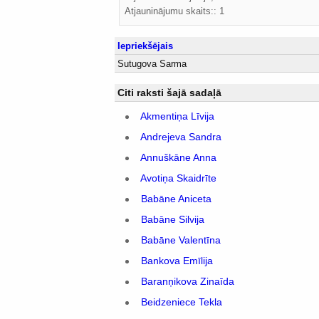
Atjauninājumu skaits:: 1
Iepriekšējais
Sutugova Sarma
Citi raksti šajā sadaļā
Akmentiņa Līvija
Andrejeva Sandra
Annuškāne Anna
Avotiņa Skaidrīte
Babāne Aniceta
Babāne Silvija
Babāne Valentīna
Bankova Emīlija
Baranņikova Zinaīda
Beidzeniece Tekla