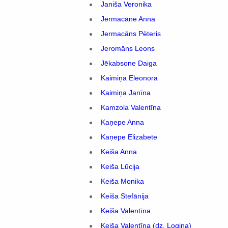
Janiša Veronika
Jermacāne Anna
Jermacāns Pēteris
Jeromāns Leons
Jēkabsone Daiga
Kaimiņa Eleonora
Kaimiņa Janīna
Kamzola Valentīna
Kaņepe Anna
Kaņepe Elizabete
Keiša Anna
Keiša Lūcija
Keiša Monika
Keiša Stefānija
Keiša Valentīna
Keiša Valentīna (dz. Logina)