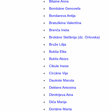
Bitaine Anna
Bombāne Genovefa
Bondareva Antija
Bratuškina Valentīna
Brenča Ineta
Brokāne Stefānija (dz. Orlovska)
Bruže Lilija
Bukša Elita
Bukšs Aloizs
Cibule Inese
Circāne Vija
Daukste Maruta
Dektere Antoņina
Dimitrijeva Aina
Diča Marija
Dortāne Marta