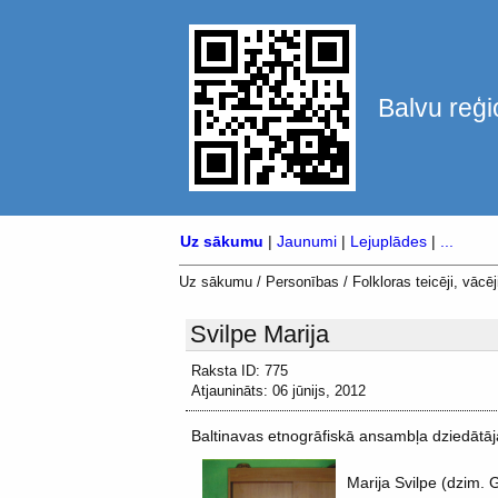
Balvu reģi
Uz sākumu
|
Jaunumi
|
Lejuplādes
|
...
Uz sākumu
/
Personības
/
Folkloras teicēji, vācēji
Svilpe Marija
Raksta ID: 775
Atjaunināts: 06 jūnijs, 2012
Baltinavas etnogrāfiskā ansambļa dziedātāj
Marija Svilpe (dzim.