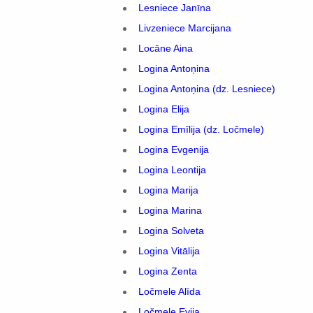
Lesniece Janīna
Livzeniece Marcijana
Locāne Aina
Logina Antoņina
Logina Antoņina (dz. Lesniece)
Logina Elija
Logina Emīlija (dz. Ločmele)
Logina Evgenija
Logina Leontija
Logina Marija
Logina Marina
Logina Solveta
Logina Vitālija
Logina Zenta
Ločmele Alīda
Ločmele Evija