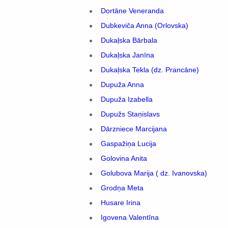
Dortāne Veneranda
Dubkeviča Anna (Orlovska)
Dukaļska Bārbala
Dukaļska Janīna
Dukaļska Tekla (dz. Prancāne)
Dupuža Anna
Dupuža Izabella
Dupužs Staņislavs
Dārzniece Marcijana
Gaspažiņa Lucija
Golovina Anita
Golubova Marija ( dz. Ivanovska)
Grodņa Meta
Husare Irina
Igovena Valentīna