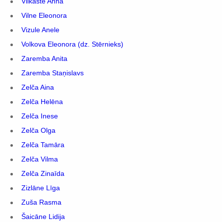
Vilkaste Anna
Vilne Eleonora
Vizule Anele
Volkova Eleonora (dz. Stērnieks)
Zaremba Anita
Zaremba Staņislavs
Zelča Aina
Zelča Helēna
Zelča Inese
Zelča Olga
Zelča Tamāra
Zelča Vilma
Zelča Zinaīda
Zizlāne Līga
Zuša Rasma
Šaicāne Lidija