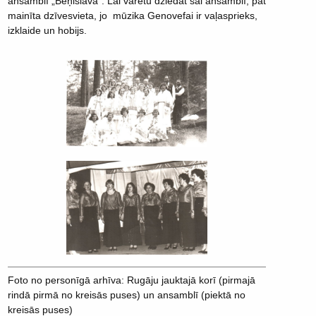
ansamblī „Beņislava”. Lai varētu dziedāt šai ansamblī, pat
mainīta dzīvesvieta, jo mūzika Genovefai ir vaļasprieks,
izklaide un hobijs.
Foto no personīgā arhīva: Rugāju jauktajā korī (pirmajā
rindā pirmā no kreisās puses) un ansamblī (piektā no
kreisās puses)