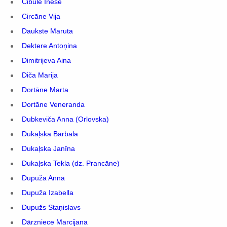
Cibule Inese
Circāne Vija
Daukste Maruta
Dektere Antoņina
Dimitrijeva Aina
Diča Marija
Dortāne Marta
Dortāne Veneranda
Dubkeviča Anna (Orlovska)
Dukaļska Bārbala
Dukaļska Janīna
Dukaļska Tekla (dz. Prancāne)
Dupuža Anna
Dupuža Izabella
Dupužs Staņislavs
Dārzniece Marcijana