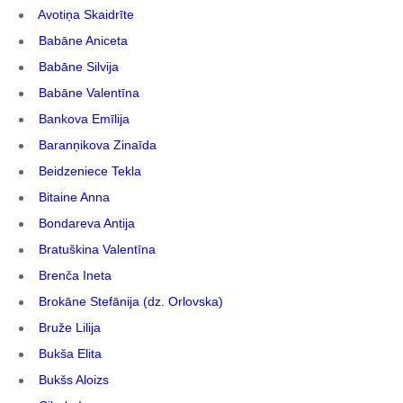
Avotiņa Skaidrīte
Babāne Aniceta
Babāne Silvija
Babāne Valentīna
Bankova Emīlija
Baranņikova Zinaīda
Beidzeniece Tekla
Bitaine Anna
Bondareva Antija
Bratuškina Valentīna
Brenča Ineta
Brokāne Stefānija (dz. Orlovska)
Bruže Lilija
Bukša Elita
Bukšs Aloizs