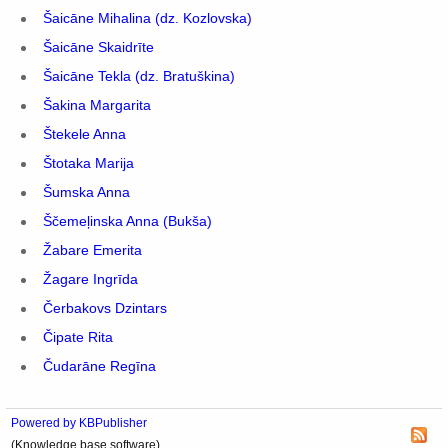
Šaicāne Mihalina (dz. Kozlovska)
Šaicāne Skaidrīte
Šaicāne Tekla (dz. Bratuškina)
Šakina Margarita
Štekele Anna
Štotaka Marija
Šumska Anna
Ščemeļinska Anna (Bukša)
Žabare Emerita
Žagare Ingrīda
Čerbakovs Dzintars
Čipate Rita
Čudarāne Regīna
Powered by KBPublisher
(Knowledge base software)