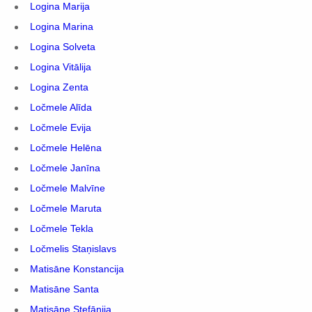
Logina Marija
Logina Marina
Logina Solveta
Logina Vitālija
Logina Zenta
Ločmele Alīda
Ločmele Evija
Ločmele Helēna
Ločmele Janīna
Ločmele Malvīne
Ločmele Maruta
Ločmele Tekla
Ločmelis Staņislavs
Matisāne Konstancija
Matisāne Santa
Matisāne Stefānija