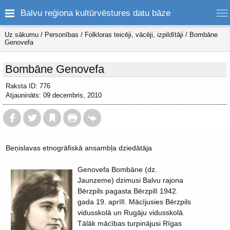
Balvu reģiona kultūrvēstures datu bāze
Uz sākumu
/
Personības
/
Folkloras teicēji, vācēji, izpildītāji
/
Bombāne
Genovefa
Bombāne Genovefa
Raksta ID: 776
Atjaunināts: 09 decembris, 2010
Beņislavas etnogrāfiskā ansambļa dziedātāja
Genovefa Bombāne (dz.
Jaunzeme) dzimusi Balvu rajona
Bērzpils pagasta Bērzpilī 1942.
gada 19. aprīlī. Mācījusies Bērzpils
vidusskolā un Rugāju vidusskolā.
Tālāk mācības turpinājusi Rīgas