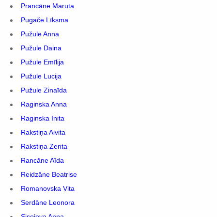
Prancāne Maruta
Pugače Līksma
Pužule Anna
Pužule Daina
Pužule Emīlija
Pužule Lucija
Pužule Zinaīda
Raginska Anna
Raginska Inita
Rakstiņa Aivita
Rakstiņa Zenta
Rancāne Aīda
Reidzāne Beatrise
Romanovska Vita
Serdāne Leonora
Sisojeva Anna