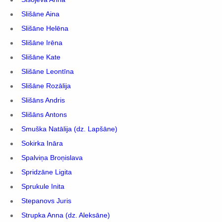
Slišāne Aina
Slišāne Helēna
Slišāne Irēna
Slišāne Kate
Slišāne Leontīna
Slišāne Rozālija
Slišāns Andris
Slišāns Antons
Smuška Natālija (dz. Lapšāne)
Sokirka Ināra
Spalviņa Broņislava
Spridzāne Ligita
Sprukule Inita
Stepanovs Juris
Strupka Anna (dz. Aleksāne)