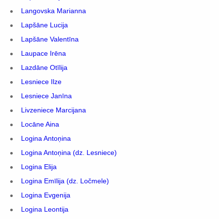
Langovska Marianna
Lapšāne Lucija
Lapšāne Valentīna
Laupace Irēna
Lazdāne Otīlija
Lesniece Ilze
Lesniece Janīna
Livzeniece Marcijana
Locāne Aina
Logina Antoņina
Logina Antoņina (dz. Lesniece)
Logina Elija
Logina Emīlija (dz. Ločmele)
Logina Evgenija
Logina Leontija