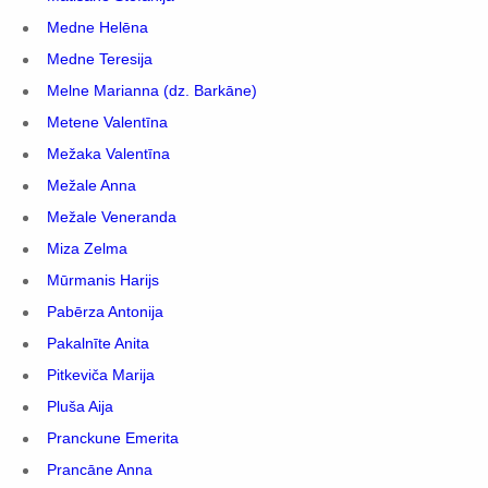
Medne Helēna
Medne Teresija
Melne Marianna (dz. Barkāne)
Metene Valentīna
Mežaka Valentīna
Mežale Anna
Mežale Veneranda
Miza Zelma
Mūrmanis Harijs
Pabērza Antonija
Pakalnīte Anita
Pitkeviča Marija
Pluša Aija
Pranckune Emerita
Prancāne Anna