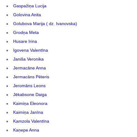
Gaspažiņa Lucija
Golovina Anita
Golubova Marija ( dz. Ivanovska)
Grodņa Meta
Husare Irina
Igovena Valentīna
Janiša Veronika
Jermacāne Anna
Jermacāns Pēteris
Jeromāns Leons
Jēkabsone Daiga
Kaimiņa Eleonora
Kaimiņa Janīna
Kamzola Valentīna
Kaņepe Anna