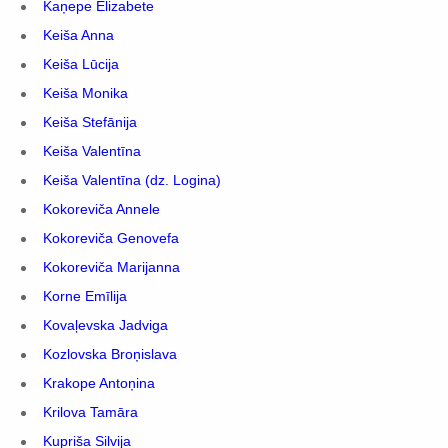
Kaņepe Elizabete
Keiša Anna
Keiša Lūcija
Keiša Monika
Keiša Stefānija
Keiša Valentīna
Keiša Valentīna (dz. Logina)
Kokoreviča Annele
Kokoreviča Genovefa
Kokoreviča Marijanna
Korne Emīlija
Kovaļevska Jadviga
Kozlovska Broņislava
Krakope Antoņina
Krilova Tamāra
Kupriša Silvija