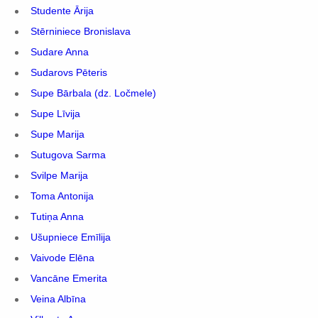
Studente Ārija
Stērniniece Bronislava
Sudare Anna
Sudarovs Pēteris
Supe Bārbala (dz. Ločmele)
Supe Līvija
Supe Marija
Sutugova Sarma
Svilpe Marija
Toma Antonija
Tutiņa Anna
Ušupniece Emīlija
Vaivode Elēna
Vancāne Emerita
Veina Albīna