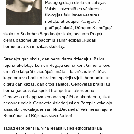
Pedagoģiskajā skolā un Latvijas
Valsts Universitātes vēstures -
filoloģijas fakultātes vēstures
nodaļā. Strādājusi Kangaru 7-
gadīgajā skolā, Dūrupes 8-gadīgajā
skolā un Sudarbes 8-gadīgajā skolā, pēc tam Rugāju
ciema padomē un padomju saimniecības „Rugāji”
bērnudārzā kā mūzikas skolotāja.
Strādājot gan skolā, gan bērnudārzā dziedājusi Balvu
rajona Skolotāju korī un Rugāju ciema korī. Ģimenē tēvs
un māte labprāt dziedājuši: māte – baznīcas korī, tēvs -
kopā ar tēva brāli un brālēnu spēlējis vijoli, harmoniku un
cītaru gan kāzās, gan citos saietos. Genovefas brālis jau
bērna gados sāka spēlēt trompeti un akordeonu,
Genovefa arī apguva iemaņas spēlēt ar akordeonu, tikai
nedaudz vēlāk. Genovefa dziedātjusi arī Bērzpils vokālajā
ansamblī, vokālajā ansamblī „Dedzieda” Valmieras rajona
Rencēnos, arī Rūjienas sieviešu korī.
Tagad esot pensijā, viņa iesaistījusies etnogrāfiskajā