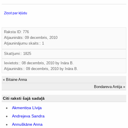
Ziņot par kļūdu
Raksta ID: 776
Atjaunināts:
09 decembris, 2010
Atjauninājumu skaits:: 1
Skatījumi:: 1825
Ievietots:: 08 decembris, 2010 by
Ināra B.
Atjaunināts::
09 decembris, 2010
by
Ināra B.
«
Bitaine Anna
Bondareva Antija
»
Citi raksti šajā sadaļā
Akmentiņa Līvija
Andrejeva Sandra
Annuškāne Anna