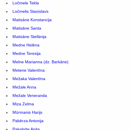
Ločmele Tekla
Ločmelis Staņislavs
Matisāne Konstancija
Matisāne Santa
Matisāne Stefānija
Medne Helēna
Medne Teresija
Melne Marianna (dz. Barkāne)
Metene Valentīna
Mežaka Valentīna
Mežale Anna
Mežale Veneranda
Miza Zelma
Mūrmanis Harijs
Pabērza Antonija
Pakalnīte Anita