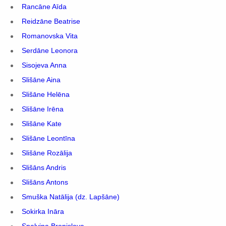
Rancāne Aīda
Reidzāne Beatrise
Romanovska Vita
Serdāne Leonora
Sisojeva Anna
Slišāne Aina
Slišāne Helēna
Slišāne Irēna
Slišāne Kate
Slišāne Leontīna
Slišāne Rozālija
Slišāns Andris
Slišāns Antons
Smuška Natālija (dz. Lapšāne)
Sokirka Ināra