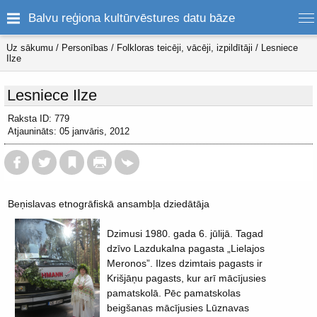
Balvu reģiona kultūrvēstures datu bāze
Uz sākumu
/
Personības
/
Folkloras teicēji, vācēji, izpildītāji
/
Lesniece
Ilze
Lesniece Ilze
Raksta ID: 779
Atjaunināts: 05 janvāris, 2012
Beņislavas etnogrāfiskā ansambļa dziedātāja
Dzimusi 1980. gada 6. jūlijā. Tagad
dzīvo Lazdukalna pagasta „Lielajos
Meronos”. Ilzes dzimtais pagasts ir
Krišjāņu pagasts, kur arī mācījusies
pamatskolā. Pēc pamatskolas
beigšanas mācījusies Lūznavas