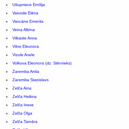
Ušupniece Emīlija
Vaivode Elēna
Vancāne Emerita
Veina Albīna
Vilkaste Anna
Vilne Eleonora
Vizule Anele
Volkova Eleonora (dz. Stērnieks)
Zaremba Anita
Zaremba Staņislavs
Zelča Aina
Zelča Helēna
Zelča Inese
Zelča Olga
Zelča Tamāra