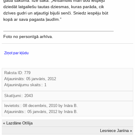
gada sākuma. Ilze saka: „Ansamblis man dod iespēju
dziedāt latgaliešu tautas dziesmas, kuras parāda, cik
dzīves gudri un atjautīgi bijuši senči. Sniedz iespēju būt
kopā ar sava pagasta ļaudīm.”
Foto no personīgā arhīva.
Ziņot par kļūdu
Raksta ID: 779
Atjaunināts:
05 janvāris, 2012
Atjauninājumu skaits:: 1
Skatījumi:: 2043
Ievietots:: 08 decembris, 2010 by
Ināra B.
Atjaunināts::
05 janvāris, 2012
by
Ināra B.
«
Lazdāne Otīlija
Lesniece Janīna
»