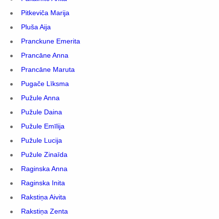
Pitkeviča Marija
Pluša Aija
Pranckune Emerita
Prancāne Anna
Prancāne Maruta
Pugače Līksma
Pužule Anna
Pužule Daina
Pužule Emīlija
Pužule Lucija
Pužule Zinaīda
Raginska Anna
Raginska Inita
Rakstiņa Aivita
Rakstiņa Zenta