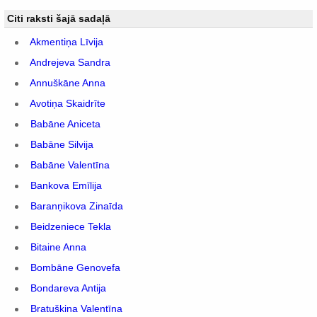
Citi raksti šajā sadaļā
Akmentiņa Līvija
Andrejeva Sandra
Annuškāne Anna
Avotiņa Skaidrīte
Babāne Aniceta
Babāne Silvija
Babāne Valentīna
Bankova Emīlija
Baranņikova Zinaīda
Beidzeniece Tekla
Bitaine Anna
Bombāne Genovefa
Bondareva Antija
Bratuškina Valentīna