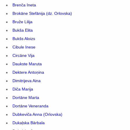
Brenča Ineta
Brokāne Stefānija (dz. Orlovska)
Bruže Lilija
Bukša Elita
Bukšs Aloizs
Cibule Inese
Circāne Vija
Daukste Maruta
Dektere Antoņina
Dimitrijeva Aina
Diča Marija
Dortāne Marta
Dortāne Veneranda
Dubkeviča Anna (Orlovska)
Dukaļska Bārbala