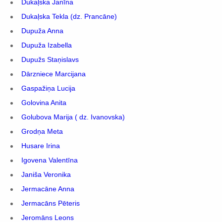
Dukaļska Janīna
Dukaļska Tekla (dz. Prancāne)
Dupuža Anna
Dupuža Izabella
Dupužs Staņislavs
Dārzniece Marcijana
Gaspažiņa Lucija
Golovina Anita
Golubova Marija ( dz. Ivanovska)
Grodņa Meta
Husare Irina
Igovena Valentīna
Janiša Veronika
Jermacāne Anna
Jermacāns Pēteris
Jeromāns Leons