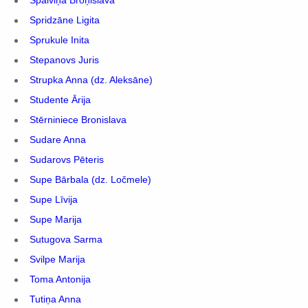
Spalviņa Broņislava
Spridzāne Ligita
Sprukule Inita
Stepanovs Juris
Strupka Anna (dz. Aleksāne)
Studente Ārija
Stērniniece Bronislava
Sudare Anna
Sudarovs Pēteris
Supe Bārbala (dz. Ločmele)
Supe Līvija
Supe Marija
Sutugova Sarma
Svilpe Marija
Toma Antonija
Tutiņa Anna