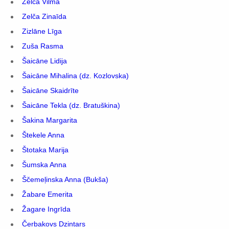
Zelča Vilma
Zelča Zinaīda
Zizlāne Līga
Zuša Rasma
Šaicāne Lidija
Šaicāne Mihalina (dz. Kozlovska)
Šaicāne Skaidrīte
Šaicāne Tekla (dz. Bratuškina)
Šakina Margarita
Štekele Anna
Štotaka Marija
Šumska Anna
Ščemeļinska Anna (Bukša)
Žabare Emerita
Žagare Ingrīda
Čerbakovs Dzintars