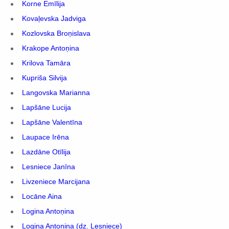
Korne Emīlija
Kovaļevska Jadviga
Kozlovska Broņislava
Krakope Antoņina
Krilova Tamāra
Kupriša Silvija
Langovska Marianna
Lapšāne Lucija
Lapšāne Valentīna
Laupace Irēna
Lazdāne Otīlija
Lesniece Janīna
Livzeniece Marcijana
Locāne Aina
Logina Antoņina
Logina Antoņina (dz. Lesniece)