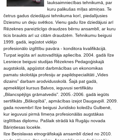
lauksaimniecības tehnikumā, par
kuru palikušas mīļas atmiņas. Te
četrus gadus dziedājusi tehnikuma korī, piedalījusies
Dziesmu un deju svētkos. Vienu gadu Ilze dziedājusi arī
Rēzeknes pareizticīgo draudzes bērnu ansamblī, ar kuru
ticis braukts arī uz citām draudzēm. Tehnikumu beigusi
1999. gadā, iegūstot vidējo
profesionālo izglītību pavāra - konditora kvalifikācijā.
Turpat iegūta arī autovadītāja apliecība. 2004. gadā Ilze
Lesniece beigusi studijas Rēzeknes Pedagoģiskajā
augstskolā, apgūstot darbmācības un ekonomikas
pamatu skolotāja profesiju ar papildspecialitāti „Vides
dizains” darbam arodvidusskolā. Šajā pat gadā,
apmeklējot kursus Balvos, ieguvusi sertifikātu
„Bilancspējīgs grāmatvedis". 2005.-2006. gadā iegūts
sertifikāts „Biškopībā”, apmācības izejot Daugavpilī. 2009.
gada novembrī Ilze beigusi Juridisko koledžu Gulbenē,
kur ieguvusi pirmā līmeņa profesionālās augstākas
izglītības diplomu. Pašlaik strādā kā Rugāju novada
Bāriņtiesas locekle.
Ilze Beņislavas etnogrāfiskajā ansamblī dzied no 2010.