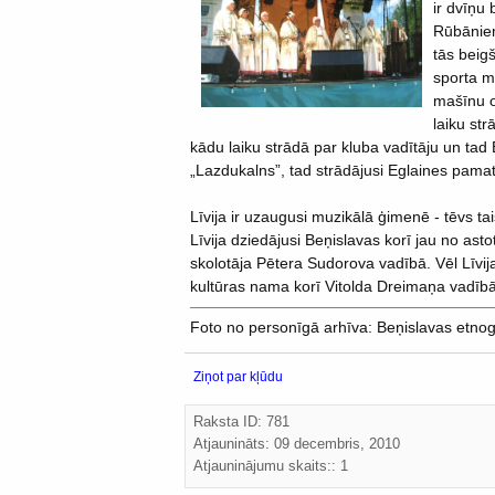
ir dvīņu
Rūbāniem
tās beig
sporta m
mašīnu o
laiku st
kādu laiku strādā par kluba vadītāju un tad 
„Lazdukalns”, tad strādājusi Eglaines pamat
Līvija ir uzaugusi muzikālā ģimenē - tēvs tai
Līvija dziedājusi Beņislavas korī jau no ast
skolotāja Pētera Sudorova vadībā. Vēl Līvi
kultūras nama korī Vitolda Dreimaņa vadībā
Foto no personīgā arhīva: Beņislavas etnog
Ziņot par kļūdu
Raksta ID: 781
Atjaunināts:
09 decembris, 2010
Atjauninājumu skaits:: 1