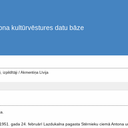
ona kultūrvēstures datu bāze
, izpildītāji
/
Akmentiņa Līvija
a.
1951. gada 24. februārī Lazdukalna pagasta Stērnieku ciemā Antona un