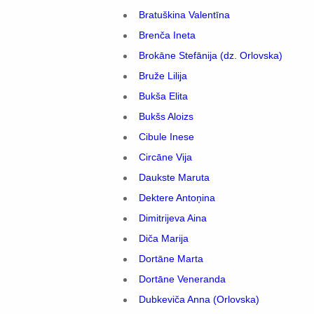
Bratuškina Valentīna
Brenča Ineta
Brokāne Stefānija (dz. Orlovska)
Bruže Lilija
Bukša Elita
Bukšs Aloizs
Cibule Inese
Circāne Vija
Daukste Maruta
Dektere Antoņina
Dimitrijeva Aina
Diča Marija
Dortāne Marta
Dortāne Veneranda
Dubkeviča Anna (Orlovska)