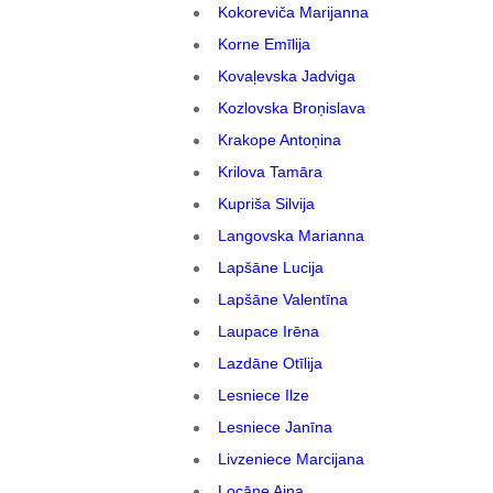
Kokoreviča Marijanna
Korne Emīlija
Kovaļevska Jadviga
Kozlovska Broņislava
Krakope Antoņina
Krilova Tamāra
Kupriša Silvija
Langovska Marianna
Lapšāne Lucija
Lapšāne Valentīna
Laupace Irēna
Lazdāne Otīlija
Lesniece Ilze
Lesniece Janīna
Livzeniece Marcijana
Locāne Aina