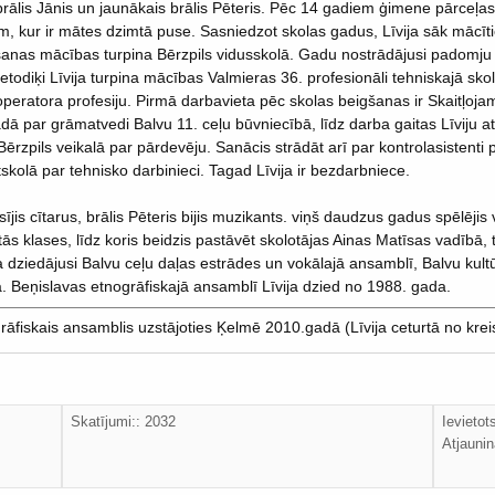
 brālis Jānis un jaunākais brālis Pēteris. Pēc 14 gadiem ģimene pārceļa
, kur ir mātes dzimtā puse. Sasniedzot skolas gadus, Līvija sāk mācīt
šanas mācības turpina Bērzpils vidusskolā. Gadu nostrādājusi padomju
etodiķi Līvija turpina mācības Valmieras 36. profesionāli tehniskajā sko
peratora profesiju. Pirmā darbavieta pēc skolas beigšanas ir Skaitļoj
rādā par grāmatvedi Balvu 11. ceļu būvniecībā, līdz darba gaitas Līviju 
Bērzpils veikalā par pārdevēju. Sanācis strādāt arī par kontrolasistent
skolā par tehnisko darbinieci. Tagad Līvija ir bezdarbniece.
sījis cītarus, brālis Pēteris bijis muzikants. viņš daudzus gadus spēlējis
otās klases, līdz koris beidzis pastāvēt skolotājas Ainas Matīsas vadībā
ja dziedājusi Balvu ceļu daļas estrādes un vokālajā ansamblī, Balvu ku
. Beņislavas etnogrāfiskajā ansamblī Līvija dzied no 1988. gada.
rāfiskais ansamblis uzstājoties Ķelmē 2010.gadā (Līvija ceturtā no kre
Skatījumi:: 2032
Ievieto
Atjaunin