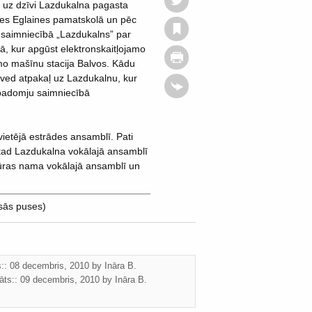
s uz dzīvi Lazdukalna pagasta
ies Eglaines pamatskolā un pēc
 saimniecībā „Lazdukalns” par
lā, kur apgūst elektronskaitļojamo
amo mašīnu stacija Balvos. Kādu
atved atpakaļ uz Lazdukalnu, kur
i padomju saimniecībā
 vietējā estrādes ansamblī. Pati
, tad Lazdukalna vokālajā ansamblī
ltūras nama vokālajā ansamblī un
isās puses)
ts:: 08 decembris, 2010 by
Ināra B.
āts::
09 decembris, 2010
by
Ināra B.