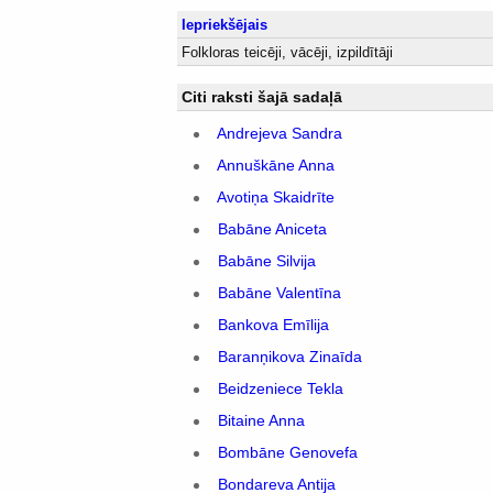
Iepriekšējais
Folkloras teicēji, vācēji, izpildītāji
Citi raksti šajā sadaļā
Andrejeva Sandra
Annuškāne Anna
Avotiņa Skaidrīte
Babāne Aniceta
Babāne Silvija
Babāne Valentīna
Bankova Emīlija
Baranņikova Zinaīda
Beidzeniece Tekla
Bitaine Anna
Bombāne Genovefa
Bondareva Antija