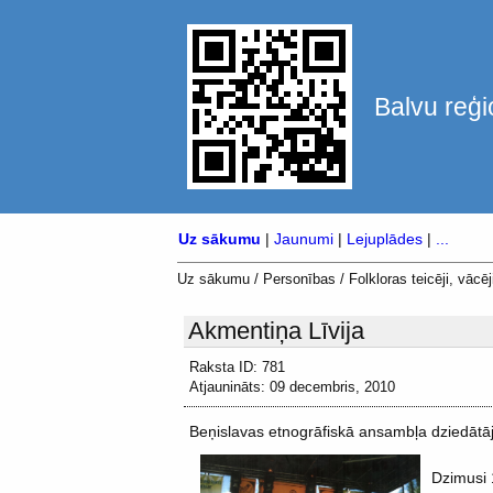
Balvu reģi
Uz sākumu
|
Jaunumi
|
Lejuplādes
|
...
Uz sākumu
/
Personības
/
Folkloras teicēji, vācēji
Akmentiņa Līvija
Raksta ID: 781
Atjaunināts: 09 decembris, 2010
Beņislavas etnogrāfiskā ansambļa dziedātāj
Dzimusi 