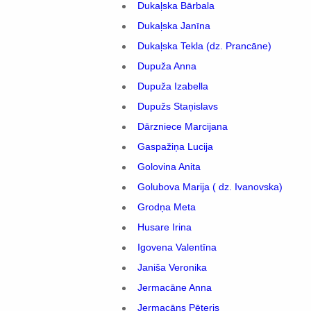
Dukaļska Bārbala
Dukaļska Janīna
Dukaļska Tekla (dz. Prancāne)
Dupuža Anna
Dupuža Izabella
Dupužs Staņislavs
Dārzniece Marcijana
Gaspažiņa Lucija
Golovina Anita
Golubova Marija ( dz. Ivanovska)
Grodņa Meta
Husare Irina
Igovena Valentīna
Janiša Veronika
Jermacāne Anna
Jermacāns Pēteris