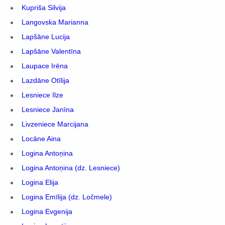
Kupriša Silvija
Langovska Marianna
Lapšāne Lucija
Lapšāne Valentīna
Laupace Irēna
Lazdāne Otīlija
Lesniece Ilze
Lesniece Janīna
Livzeniece Marcijana
Locāne Aina
Logina Antoņina
Logina Antoņina (dz. Lesniece)
Logina Elija
Logina Emīlija (dz. Ločmele)
Logina Evgenija