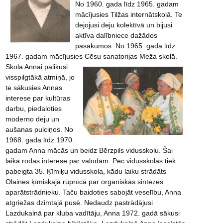
No 1960. gada līdz 1965. gadam
mācījusies Tilžas internātskolā. Te
dejojusi deju kolektīvā un bijusi
aktīva dalībniece dažādos
pasākumos. No 1965. gada līdz
1967. gadam mācījusies Cēsu sanatorijas Meža skolā.
Skola Annai palikusi
visspilgtākā atmiņā, jo
te sākusies Annas
interese par kultūras
darbu, piedaloties
moderno deju un
aušanas pulciņos. No
1968. gada līdz 1970.
gadam Anna mācās un beidz Bērzpils vidusskolu. Šai
laikā rodas interese par valodām. Pēc vidusskolas tiek
pabeigta 35. Ķīmiķu vidusskola, kādu laiku strādāts
Olaines ķīmiskajā rūpnīcā par organiskās sintēzes
aparātstrādnieku. Taču baidoties sabojāt veselību, Anna
atgriežas dzimtajā pusē. Nedaudz pastrādājusi
Lazdukalnā par kluba vadītāju, Anna 1972. gadā sākusi