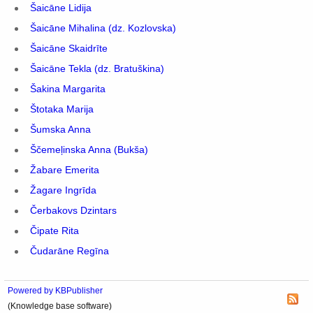
Šaicāne Lidija
Šaicāne Mihalina (dz. Kozlovska)
Šaicāne Skaidrīte
Šaicāne Tekla (dz. Bratuškina)
Šakina Margarita
Štotaka Marija
Šumska Anna
Ščemeļinska Anna (Bukša)
Žabare Emerita
Žagare Ingrīda
Čerbakovs Dzintars
Čipate Rita
Čudarāne Regīna
Powered by KBPublisher
(Knowledge base software)