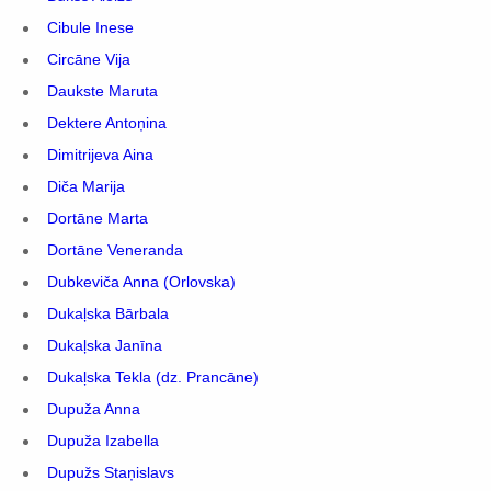
Cibule Inese
Circāne Vija
Daukste Maruta
Dektere Antoņina
Dimitrijeva Aina
Diča Marija
Dortāne Marta
Dortāne Veneranda
Dubkeviča Anna (Orlovska)
Dukaļska Bārbala
Dukaļska Janīna
Dukaļska Tekla (dz. Prancāne)
Dupuža Anna
Dupuža Izabella
Dupužs Staņislavs