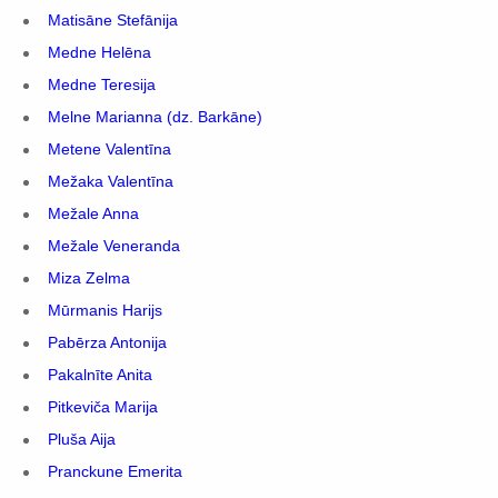
Matisāne Stefānija
Medne Helēna
Medne Teresija
Melne Marianna (dz. Barkāne)
Metene Valentīna
Mežaka Valentīna
Mežale Anna
Mežale Veneranda
Miza Zelma
Mūrmanis Harijs
Pabērza Antonija
Pakalnīte Anita
Pitkeviča Marija
Pluša Aija
Pranckune Emerita