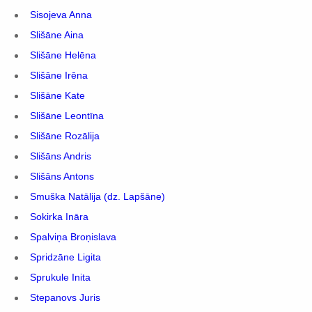
Sisojeva Anna
Slišāne Aina
Slišāne Helēna
Slišāne Irēna
Slišāne Kate
Slišāne Leontīna
Slišāne Rozālija
Slišāns Andris
Slišāns Antons
Smuška Natālija (dz. Lapšāne)
Sokirka Ināra
Spalviņa Broņislava
Spridzāne Ligita
Sprukule Inita
Stepanovs Juris