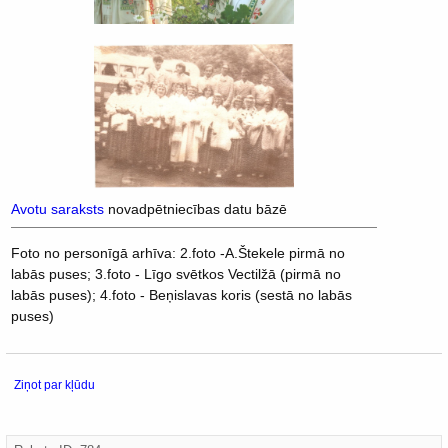
Avotu saraksts
novadpētniecības datu bāzē
Foto no personīgā arhīva: 2.foto -A.Štekele pirmā no
labās puses; 3.foto - Līgo svētkos Vectilžā (pirmā no
labās puses); 4.foto - Beņislavas koris (sestā no labās
puses)
Ziņot par kļūdu