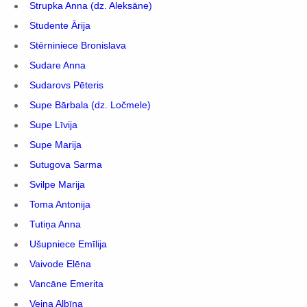
Strupka Anna (dz. Aleksāne)
Studente Ārija
Stērniniece Bronislava
Sudare Anna
Sudarovs Pēteris
Supe Bārbala (dz. Ločmele)
Supe Līvija
Supe Marija
Sutugova Sarma
Svilpe Marija
Toma Antonija
Tutiņa Anna
Ušupniece Emīlija
Vaivode Elēna
Vancāne Emerita
Veina Albīna