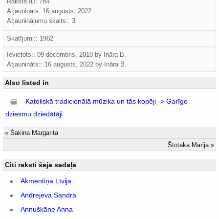
Raksta ID: 784
Atjaunināts:
16 augusts, 2022
Atjauninājumu skaits:: 3
Skatījumi:: 1982
Ievietots:: 09 decembris, 2010 by
Ināra B.
Atjaunināts::
16 augusts, 2022
by
Ināra B.
Also listed in
Katoliskā tradicionālā mūzika un tās kopēji -> Garīgo
dziesmu dziedātāji
«
Šakina Margarita
Štotaka Marija
»
Citi raksti šajā sadaļā
Akmentiņa Līvija
Andrejeva Sandra
Annuškāne Anna