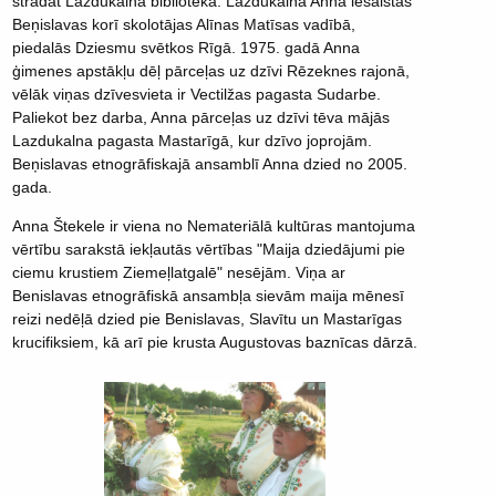
strādāt Lazdukalna bibliotēka. Lazdukalnā Anna iesaistās
Beņislavas korī skolotājas Alīnas Matīsas vadībā,
piedalās Dziesmu svētkos Rīgā. 1975. gadā Anna
ģimenes apstākļu dēļ pārceļas uz dzīvi Rēzeknes rajonā,
vēlāk viņas dzīvesvieta ir Vectilžas pagasta Sudarbe.
Paliekot bez darba, Anna pārceļas uz dzīvi tēva mājās
Lazdukalna pagasta Mastarīgā, kur dzīvo joprojām.
Beņislavas etnogrāfiskajā ansamblī Anna dzied no 2005.
gada.
Anna Štekele ir viena no Nemateriālā kultūras mantojuma
vērtību sarakstā iekļautās vērtības "Maija dziedājumi pie
ciemu krustiem Ziemeļlatgalē" nesējām. Viņa ar
Benislavas etnogrāfiskā ansambļa sievām maija mēnesī
reizi nedēļā dzied pie Benislavas, Slavītu un Mastarīgas
krucifiksiem, kā arī pie krusta Augustovas baznīcas dārzā.