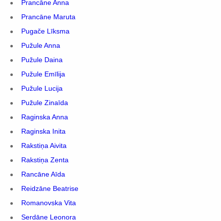
Prancāne Anna
Prancāne Maruta
Pugače Līksma
Pužule Anna
Pužule Daina
Pužule Emīlija
Pužule Lucija
Pužule Zinaīda
Raginska Anna
Raginska Inita
Rakstiņa Aivita
Rakstiņa Zenta
Rancāne Aīda
Reidzāne Beatrise
Romanovska Vita
Serdāne Leonora