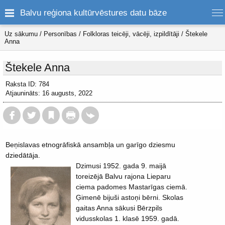
Balvu reģiona kultūrvēstures datu bāze
Uz sākumu
/
Personības
/
Folkloras teicēji, vācēji, izpildītāji
/
Štekele
Anna
Štekele Anna
Raksta ID: 784
Atjaunināts: 16 augusts, 2022
Beņislavas etnogrāfiskā ansambļa un garīgo dziesmu
dziedātāja.
Dzimusi 1952. gada 9. maijā
toreizējā Balvu rajona Lieparu
ciema padomes Mastarīgas ciemā.
Ģimenē bijuši astoņi bērni. Skolas
gaitas Anna sākusi Bērzpils
vidusskolas 1. klasē 1959. gadā.