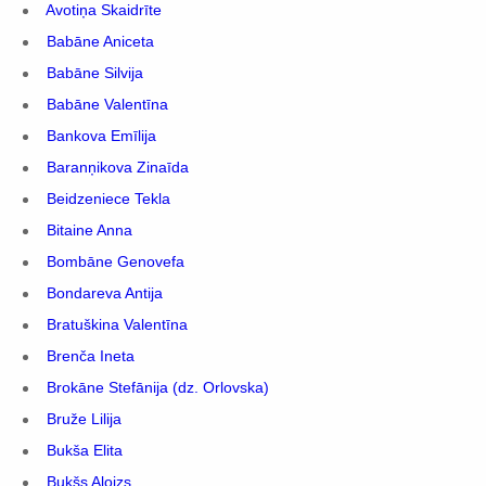
Avotiņa Skaidrīte
Babāne Aniceta
Babāne Silvija
Babāne Valentīna
Bankova Emīlija
Baranņikova Zinaīda
Beidzeniece Tekla
Bitaine Anna
Bombāne Genovefa
Bondareva Antija
Bratuškina Valentīna
Brenča Ineta
Brokāne Stefānija (dz. Orlovska)
Bruže Lilija
Bukša Elita
Bukšs Aloizs