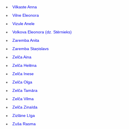
Vilkaste Anna
Vilne Eleonora
Vizule Anele
Volkova Eleonora (dz. Stērnieks)
Zaremba Anita
Zaremba Staņislavs
Zelča Aina
Zelča Helēna
Zelča Inese
Zelča Olga
Zelča Tamāra
Zelča Vilma
Zelča Zinaīda
Zizlāne Līga
Zuša Rasma