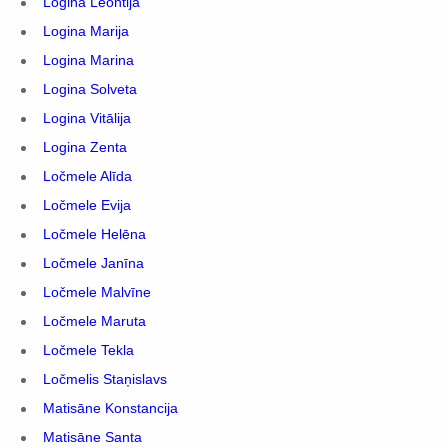
Logina Leontija
Logina Marija
Logina Marina
Logina Solveta
Logina Vitālija
Logina Zenta
Ločmele Alīda
Ločmele Evija
Ločmele Helēna
Ločmele Janīna
Ločmele Malvīne
Ločmele Maruta
Ločmele Tekla
Ločmelis Staņislavs
Matisāne Konstancija
Matisāne Santa