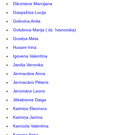
Dārzniece Marcijana
Gaspažiņa Lucija
Golovina Anita
Golubova Marija ( dz. Ivanovska)
Grodņa Meta
Husare Irina
Igovena Valentīna
Janiša Veronika
Jermacāne Anna
Jermacāns Pēteris
Jeromāns Leons
Jēkabsone Daiga
Kaimiņa Eleonora
Kaimiņa Janīna
Kamzola Valentīna
Kaņepe Anna