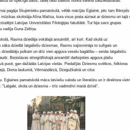
kaista un spēcīga balss, tādēļ radu saietos notika varena sadziedāšanās.
mai pagāja Skujetnieku pamatskolā, vēlāk mācījās Eglainē, pēc tam Bērzpils 
 mūzikas skolotāja Alīna Matīsa, kura visus prata aizraut ar dziesmu un tajā 
 studējot
Latvijas Universitātes Filoloģijas fakultātē. Tur bija savs grupas
u vadīja Guna Zeltiņa.
skolā, Rasma dziedāja vokālajā ansamblī, arī korī. Kad skolā uz
sāka dziedāt latgaliešu dziesmas, Rasmu sajūsmināja to sulīgais un
s dziedātāju pulkam un drīz vien apguva veselu bagātību – senās latgaliešu
udz. Beņislavas etnogrāfiskajā ansamblī darbojoties apguva plašu
vā pusē, gan dažādās Latvijas vietās. Piedalījās Dziesmu svētkos, folkloras
zejā, Doma laukumā, Vērmaņdārzā, Dzegužkalnā un citur.
 Eglaines pamatskolā māca latviešu valodu un literatūru un ir direktora vietn
 "Latgale, skola un dziesma – trīs vadmotīvi manā dzīvē”.