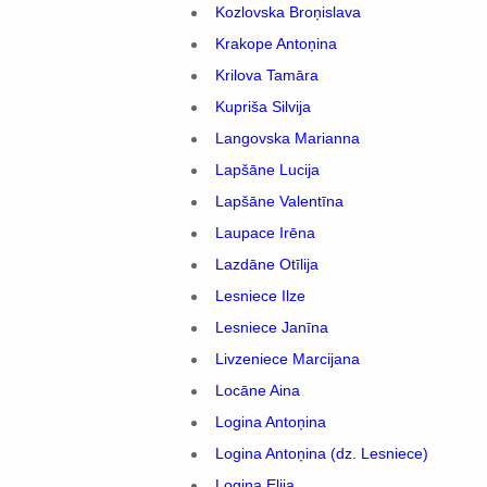
Kozlovska Broņislava
Krakope Antoņina
Krilova Tamāra
Kupriša Silvija
Langovska Marianna
Lapšāne Lucija
Lapšāne Valentīna
Laupace Irēna
Lazdāne Otīlija
Lesniece Ilze
Lesniece Janīna
Livzeniece Marcijana
Locāne Aina
Logina Antoņina
Logina Antoņina (dz. Lesniece)
Logina Elija