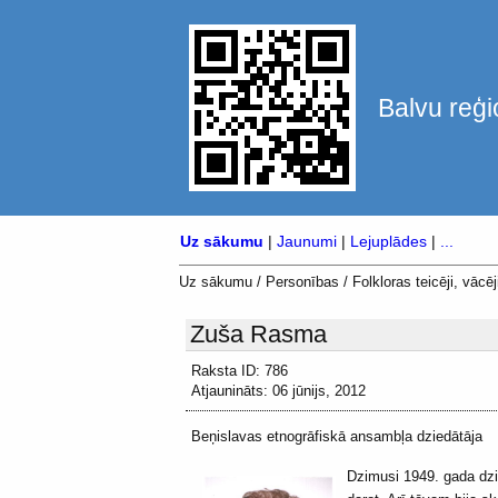
Balvu reģi
Uz sākumu
|
Jaunumi
|
Lejuplādes
|
...
Uz sākumu
/
Personības
/
Folkloras teicēji, vācēji
Zuša Rasma
Raksta ID: 786
Atjaunināts: 06 jūnijs, 2012
Beņislavas etnogrāfiskā ansambļa dziedātāja
Dzimusi 1949. gada dzi