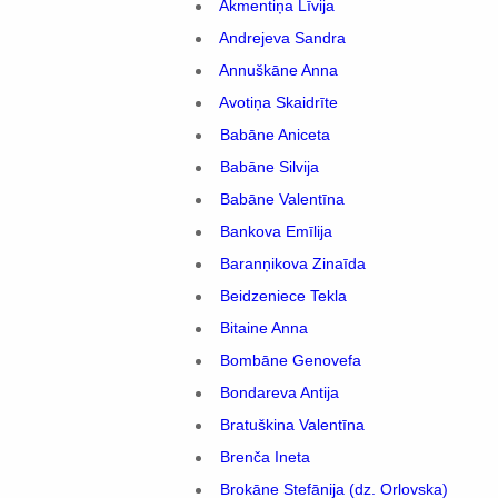
Akmentiņa Līvija
Andrejeva Sandra
Annuškāne Anna
Avotiņa Skaidrīte
Babāne Aniceta
Babāne Silvija
Babāne Valentīna
Bankova Emīlija
Baranņikova Zinaīda
Beidzeniece Tekla
Bitaine Anna
Bombāne Genovefa
Bondareva Antija
Bratuškina Valentīna
Brenča Ineta
Brokāne Stefānija (dz. Orlovska)