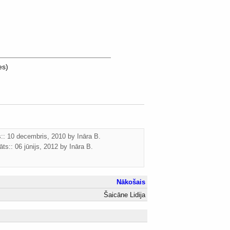
es)
ts:: 10 decembris, 2010 by
Ināra B.
āts::
06 jūnijs, 2012
by
Ināra B.
Nākošais
Šaicāne Lidija