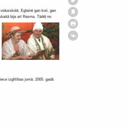
vidusskolā. Eglainē gan kori, gan
skaitā bija arī Rasma. Tādēļ no
iece izglītības jomā. 2005. gadā