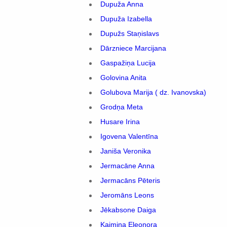
Dupuža Anna
Dupuža Izabella
Dupužs Staņislavs
Dārzniece Marcijana
Gaspažiņa Lucija
Golovina Anita
Golubova Marija ( dz. Ivanovska)
Grodņa Meta
Husare Irina
Igovena Valentīna
Janiša Veronika
Jermacāne Anna
Jermacāns Pēteris
Jeromāns Leons
Jēkabsone Daiga
Kaimiņa Eleonora