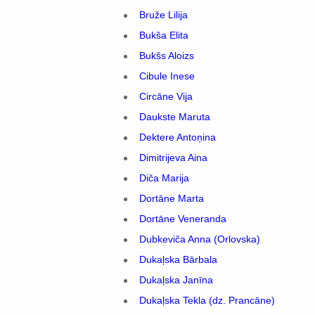
Bruže Lilija
Bukša Elita
Bukšs Aloizs
Cibule Inese
Circāne Vija
Daukste Maruta
Dektere Antoņina
Dimitrijeva Aina
Diča Marija
Dortāne Marta
Dortāne Veneranda
Dubkeviča Anna (Orlovska)
Dukaļska Bārbala
Dukaļska Janīna
Dukaļska Tekla (dz. Prancāne)