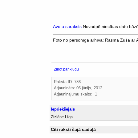
Avotu saraksts
Novadpētniecības datu bāz
Foto no personīgā arhīva: Rasma Zuša ar A
Ziņot par kļūdu
Raksta ID: 786
Atjaunināts:
06 jūnijs, 2012
Atjauninājumu skaits:: 1
Iepriekšējais
Zizlāne Līga
Citi raksti šajā sadaļā