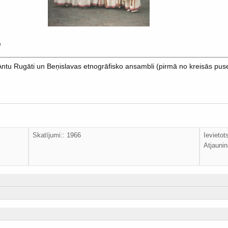
ē
ntu Rugāti un Beņislavas etnogrāfisko ansambli (pirmā no kreisās pus
Skatījumi:: 1966
Ievieto
Atjaunin