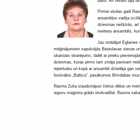
darot. Arī tēvam bija s
Pirmie skolas gadi Ras
ansambļus vadīja izcilā
dziesmas nešķīrās, arī
meiteņu ansamblis, kur
Jau strādājot Eglaines 
mēģinājumiem sapulcējās Beņislavas sievas un 
skaistais skanējums, tādēļ ar prieku pievienojā
dziesmas, kuras pirms tam zināja pavisam neda
repertuāru un kopā ar ansambli dziedāja gan sa
festivālos „Baltica”, pasākumos Brīvdabas mu
Rasma Zuša izaudzinājusi četrus dēlus un meitu.
ieguvu maģistra grādu skolvadībā. Rasma saka: