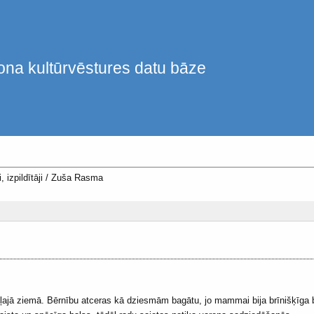
ona kultūrvēstures datu bāze
, izpildītāji
/
Zuša Rasma
ļajā ziemā. Bērnību atceras kā dziesmām bagātu, jo mammai bija brīnišķīga b