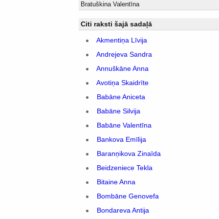
Bratuškina Valentīna
Citi raksti šajā sadaļā
Akmentiņa Līvija
Andrejeva Sandra
Annuškāne Anna
Avotiņa Skaidrīte
Babāne Aniceta
Babāne Silvija
Babāne Valentīna
Bankova Emīlija
Baranņikova Zinaīda
Beidzeniece Tekla
Bitaine Anna
Bombāne Genovefa
Bondareva Antija