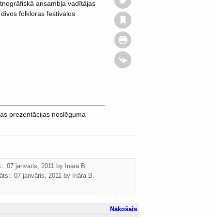
etnogrāfiskā ansambļa vadītājas
ivos folkloras festivālos
cas prezentācijas noslēguma
s:: 07 janvāris, 2011 by
Ināra B.
āts::
07 janvāris, 2011
by
Ināra B.
Nākošais