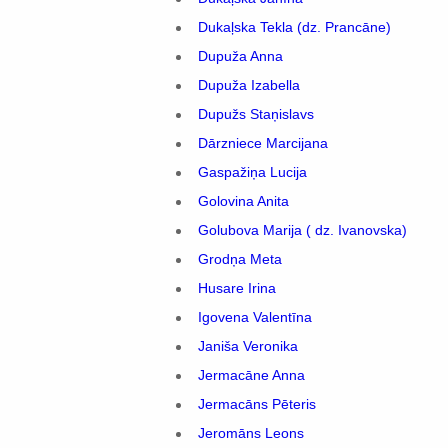
Dukaļska Tekla (dz. Prancāne)
Dupuža Anna
Dupuža Izabella
Dupužs Staņislavs
Dārzniece Marcijana
Gaspažiņa Lucija
Golovina Anita
Golubova Marija ( dz. Ivanovska)
Grodņa Meta
Husare Irina
Igovena Valentīna
Janiša Veronika
Jermacāne Anna
Jermacāns Pēteris
Jeromāns Leons