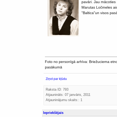
pavāri. Jau mācoties
Marutas Ločmeles aici
"Baltica"un visos pa
Foto no personīgā arhīva: Briežuciema etn
pasākumā
Ziņot par kļūdu
Raksta ID: 793
Atjaunināts:
07 janvāris, 2011
Atjauninājumu skaits:: 1
Iepriekšējais