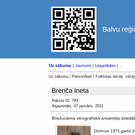
Balvu reģi
Uz sākumu
|
Jaunumi
|
Lejuplādes
|
...
Uz sākumu
/
Personības
/
Folkloras teicēji, vācēji
Brenča Ineta
Raksta ID: 793
Atjaunināts: 07 janvāris, 2011
Briežuciema etnogrāfiskā ansambļa dziedāt
Dzimusi 1971.gada 1