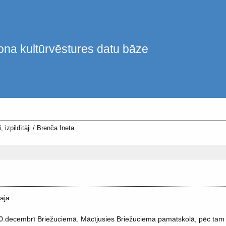
ona kultūrvēstures datu bāze
, izpildītāji
/
Brenča Ineta
āja
0.decembrī Briežuciemā. Mācījusies Briežuciema pamatskolā, pēc tam