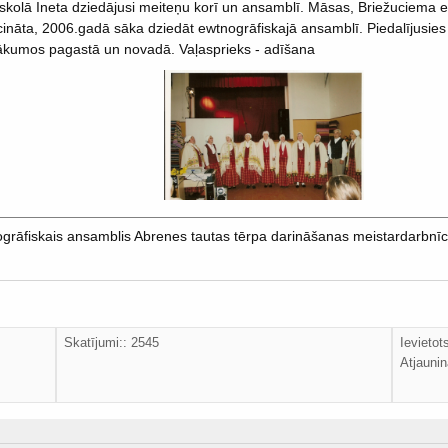
 skolā Ineta dziedājusi meiteņu korī un ansamblī. Māsas, Briežuciema 
nāta, 2006.gadā sāka dziedāt ewtnogrāfiskajā ansamblī. Piedalījusies d
sākumos pagastā un novadā. Vaļasprieks - adīšana
ogrāfiskais ansamblis Abrenes tautas tērpa darināšanas meistardarbnī
Skatījumi:: 2545
Ievietot
Atjaunin