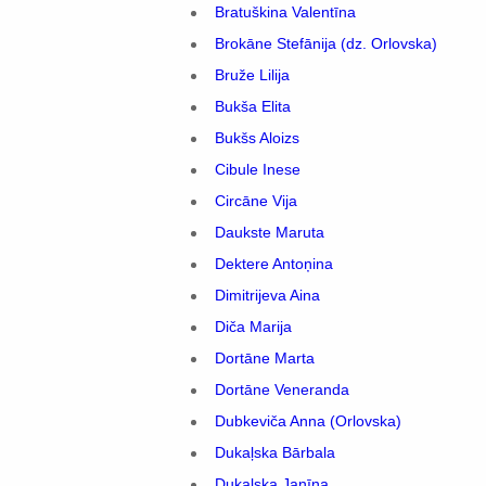
Bratuškina Valentīna
Brokāne Stefānija (dz. Orlovska)
Bruže Lilija
Bukša Elita
Bukšs Aloizs
Cibule Inese
Circāne Vija
Daukste Maruta
Dektere Antoņina
Dimitrijeva Aina
Diča Marija
Dortāne Marta
Dortāne Veneranda
Dubkeviča Anna (Orlovska)
Dukaļska Bārbala
Dukaļska Janīna