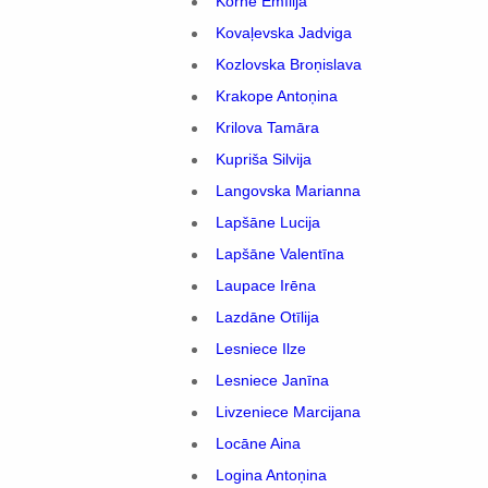
Korne Emīlija
Kovaļevska Jadviga
Kozlovska Broņislava
Krakope Antoņina
Krilova Tamāra
Kupriša Silvija
Langovska Marianna
Lapšāne Lucija
Lapšāne Valentīna
Laupace Irēna
Lazdāne Otīlija
Lesniece Ilze
Lesniece Janīna
Livzeniece Marcijana
Locāne Aina
Logina Antoņina