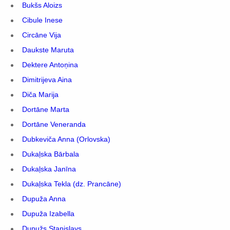
Bukšs Aloizs
Cibule Inese
Circāne Vija
Daukste Maruta
Dektere Antoņina
Dimitrijeva Aina
Diča Marija
Dortāne Marta
Dortāne Veneranda
Dubkeviča Anna (Orlovska)
Dukaļska Bārbala
Dukaļska Janīna
Dukaļska Tekla (dz. Prancāne)
Dupuža Anna
Dupuža Izabella
Dupužs Staņislavs