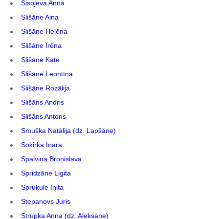
Sisojeva Anna
Slišāne Aina
Slišāne Helēna
Slišāne Irēna
Slišāne Kate
Slišāne Leontīna
Slišāne Rozālija
Slišāns Andris
Slišāns Antons
Smuška Natālija (dz. Lapšāne)
Sokirka Ināra
Spalviņa Broņislava
Spridzāne Ligita
Sprukule Inita
Stepanovs Juris
Strupka Anna (dz. Aleksāne)