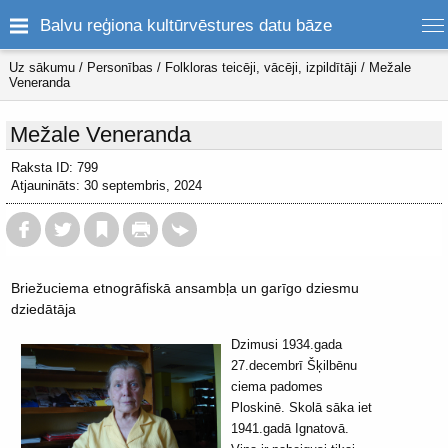
Balvu reģiona kultūrvēstures datu bāze
Uz sākumu
/
Personības
/
Folkloras teicēji, vācēji, izpildītāji
/
Mežale
Veneranda
Mežale Veneranda
Raksta ID: 799
Atjaunināts: 30 septembris, 2024
Briežuciema etnogrāfiskā ansambļa un garīgo dziesmu
dziedātāja
Dzimusi 1934.gada
27.decembrī Šķilbēnu
ciema padomes
Ploskinē. Skolā sāka iet
1941.gadā Ignatovā.