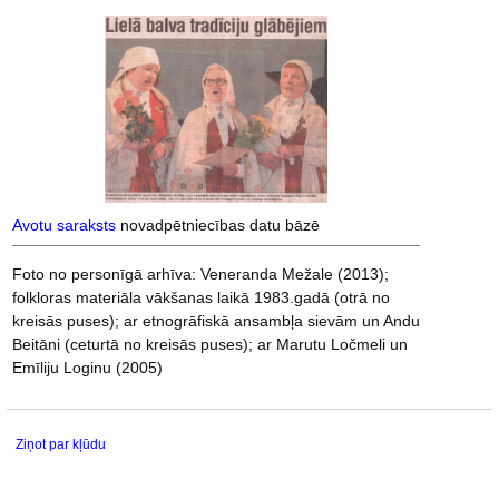
Avotu saraksts
novadpētniecības datu bāzē
Foto no personīgā arhīva: Veneranda Mežale (2013);
folkloras materiāla vākšanas laikā 1983.gadā (otrā no
kreisās puses); ar etnogrāfiskā ansambļa sievām un Andu
Beitāni (ceturtā no kreisās puses); ar Marutu Ločmeli un
Emīliju Loginu (2005)
Ziņot par kļūdu