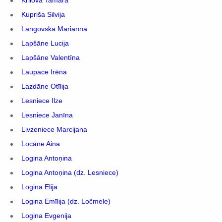
Krilova Tamāra
Kupriša Silvija
Langovska Marianna
Lapšāne Lucija
Lapšāne Valentīna
Laupace Irēna
Lazdāne Otīlija
Lesniece Ilze
Lesniece Janīna
Livzeniece Marcijana
Locāne Aina
Logina Antoņina
Logina Antoņina (dz. Lesniece)
Logina Elija
Logina Emīlija (dz. Ločmele)
Logina Evgenija