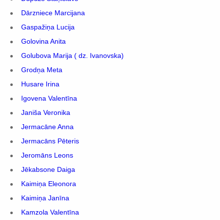
Dārzniece Marcijana
Gaspažiņa Lucija
Golovina Anita
Golubova Marija ( dz. Ivanovska)
Grodņa Meta
Husare Irina
Igovena Valentīna
Janiša Veronika
Jermacāne Anna
Jermacāns Pēteris
Jeromāns Leons
Jēkabsone Daiga
Kaimiņa Eleonora
Kaimiņa Janīna
Kamzola Valentīna