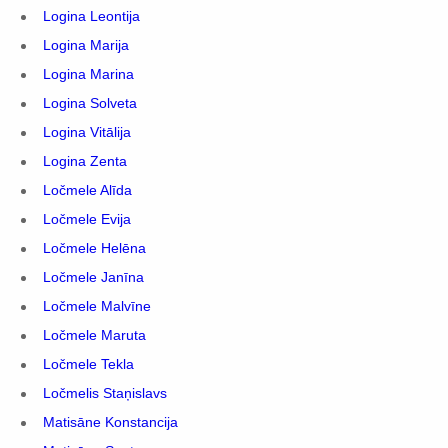
Logina Leontija
Logina Marija
Logina Marina
Logina Solveta
Logina Vitālija
Logina Zenta
Ločmele Alīda
Ločmele Evija
Ločmele Helēna
Ločmele Janīna
Ločmele Malvīne
Ločmele Maruta
Ločmele Tekla
Ločmelis Staņislavs
Matisāne Konstancija