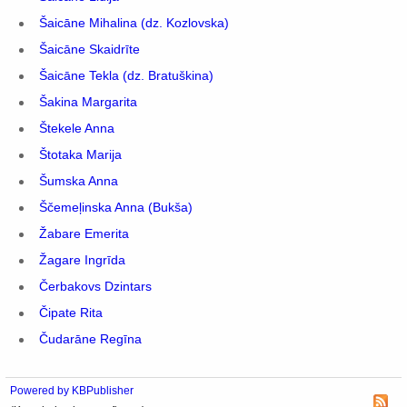
Šaicāne Mihalina (dz. Kozlovska)
Šaicāne Skaidrīte
Šaicāne Tekla (dz. Bratuškina)
Šakina Margarita
Štekele Anna
Štotaka Marija
Šumska Anna
Ščemeļinska Anna (Bukša)
Žabare Emerita
Žagare Ingrīda
Čerbakovs Dzintars
Čipate Rita
Čudarāne Regīna
Powered by KBPublisher