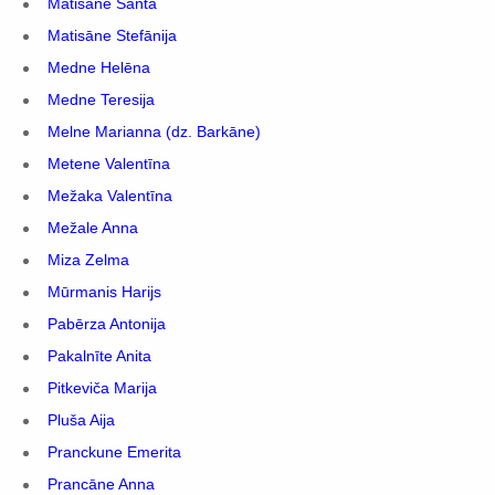
Matisāne Santa
Matisāne Stefānija
Medne Helēna
Medne Teresija
Melne Marianna (dz. Barkāne)
Metene Valentīna
Mežaka Valentīna
Mežale Anna
Miza Zelma
Mūrmanis Harijs
Pabērza Antonija
Pakalnīte Anita
Pitkeviča Marija
Pluša Aija
Pranckune Emerita
Prancāne Anna