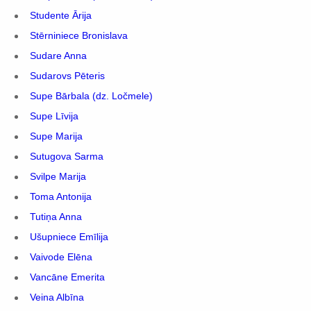
Studente Ārija
Stērniniece Bronislava
Sudare Anna
Sudarovs Pēteris
Supe Bārbala (dz. Ločmele)
Supe Līvija
Supe Marija
Sutugova Sarma
Svilpe Marija
Toma Antonija
Tutiņa Anna
Ušupniece Emīlija
Vaivode Elēna
Vancāne Emerita
Veina Albīna