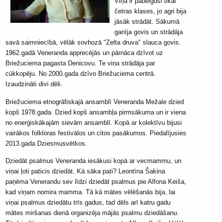
Viņa ir pabeigusi tikai
četras klases, jo agri bija
jāsāk strādāt. Sākumā
ganīja govis un strādāja
savā saimniecībā, vēlāk sovhozā "Zelta druva" slauca govis.
1962.gadā Veneranda apprecējās un pārnāca dzīvot uz
Briežuciema pagasta Denicovu. Te viņa strādāja par
cūkkopēju. No 2000.gada dzīvo Briežuciema centrā.
Izaudzināti divi dēli.
Briežuciema etnogrāfiskajā ansamblī Veneranda Mežale dzied
kopš 1978.gada. Dzied kopš ansambļa pirmsākuma un ir viena
no enerģiskākajām sievām ansamblī. Kopā ar kolektīvu bijusi
vairākos folkloras festivālos un citos pasākumos. Piedalījusies
2013.gada Dziesmusvētkos.
Dziedāt psalmus Veneranda iesākusi kopā ar vecmammu, un
viņai ļoti paticis dziedāt. Kā sāka pati? Leontīna Šakina
paņēma Venerandu sev līdzi dziedāt psalmus pie Alfona Keiša,
kad viņam nomira mamma. Tā kā mātes vēlēšanās bija, lai
viņai psalmus dziedātu trīs gadus, tad dēls arī katru gadu
mātes miršanas dienā organizēja mājās psalmu dziedāšanu.