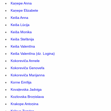
Kaņepe Anna
Kaņepe Elizabete
Keiša Anna
Keiša Lūcija
Keiša Monika
Keiša Stefānija
Keiša Valentīna
Keiša Valentīna (dz. Logina)
Kokoreviča Annele
Kokoreviča Genovefa
Kokoreviča Marijanna
Korne Emīlija
Kovaļevska Jadviga
Kozlovska Broņislava
Krakope Antoņina