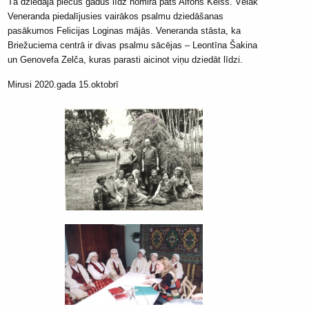
Tā dziedāja piecus gadus līdz nomira pats Alfons Keišs. Vēlāk
Veneranda piedalījusies vairākos psalmu dziedāšanas
pasākumos Felicijas Loginas mājās. Veneranda stāsta, ka
Briežuciema centrā ir divas psalmu sācējas – Leontīna Šakina
un Genovefa Zelča, kuras parasti aicinot viņu dziedāt līdzi.
Mirusi 2020.gada 15.oktobrī