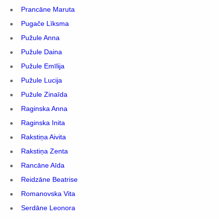
Prancāne Maruta
Pugače Līksma
Pužule Anna
Pužule Daina
Pužule Emīlija
Pužule Lucija
Pužule Zinaīda
Raginska Anna
Raginska Inita
Rakstiņa Aivita
Rakstiņa Zenta
Rancāne Aīda
Reidzāne Beatrise
Romanovska Vita
Serdāne Leonora