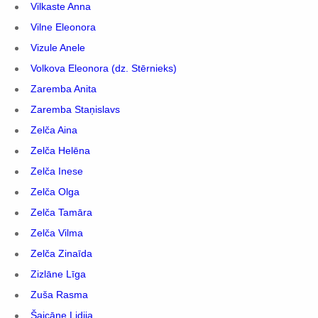
Vilkaste Anna
Vilne Eleonora
Vizule Anele
Volkova Eleonora (dz. Stērnieks)
Zaremba Anita
Zaremba Staņislavs
Zelča Aina
Zelča Helēna
Zelča Inese
Zelča Olga
Zelča Tamāra
Zelča Vilma
Zelča Zinaīda
Zizlāne Līga
Zuša Rasma
Šaicāne Lidija