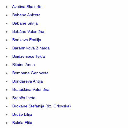
Avotiņa Skaidrīte
Babāne Aniceta
Babāne Silvija
Babāne Valentīna
Bankova Emīlija
Baranņikova Zinaīda
Beidzeniece Tekla
Bitaine Anna
Bombāne Genovefa
Bondareva Antija
Bratuškina Valentīna
Brenča Ineta
Brokāne Stefānija (dz. Orlovska)
Bruže Lilija
Bukša Elita