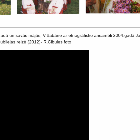
adā un savās mājās; V.Babāne ar etnogrāfisko ansambli 2004.gadā Jau
ilejas reizē (2012)- R.Cibules foto