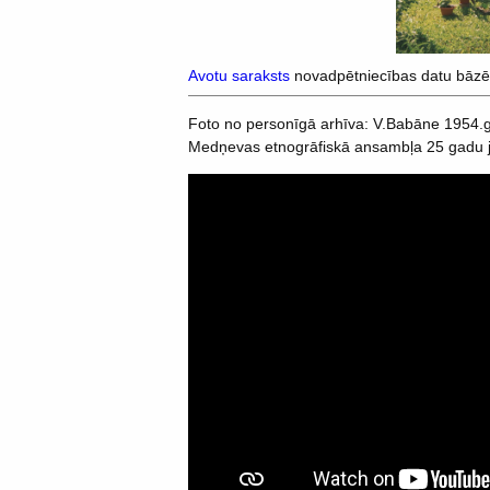
Avotu saraksts
novadpētniecības datu bāzē
Foto no personīgā arhīva: V.Babāne 1954.g
Medņevas etnogrāfiskā ansambļa 25 gadu jub