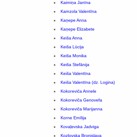
Kaimiņa Janīna
Kamzola Valentīna
Kaņepe Anna
Kaņepe Elizabete
Keiša Anna
Keiša Lūcija
Keiša Monika
Keiša Stefānija
Keiša Valentīna
Keiša Valentīna (dz. Logina)
Kokoreviča Annele
Kokoreviča Genovefa
Kokoreviča Marijanna
Korne Emīlija
Kovaļevska Jadviga
Kozlovska Broņislava