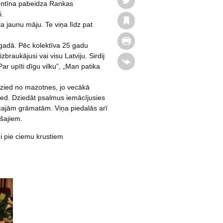
lentīna pabeidza Rankas
i.
 jaunu māju. Te viņa līdz pat
gadā. Pēc kolektīva 25 gadu
raukājusi vai visu Latviju. Sirdij
Par upīti dīgu vilku”, „Man patika
dzied no mazotnes, jo vecākā
izved. Dziedāt psalmus iemācījusies
vecajām grāmatām. Viņa piedalās arī
šajiem.
i pie ciemu krustiem