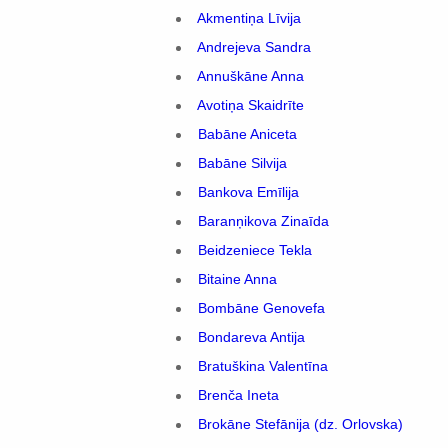
Akmentiņa Līvija
Andrejeva Sandra
Annuškāne Anna
Avotiņa Skaidrīte
Babāne Aniceta
Babāne Silvija
Bankova Emīlija
Baranņikova Zinaīda
Beidzeniece Tekla
Bitaine Anna
Bombāne Genovefa
Bondareva Antija
Bratuškina Valentīna
Brenča Ineta
Brokāne Stefānija (dz. Orlovska)