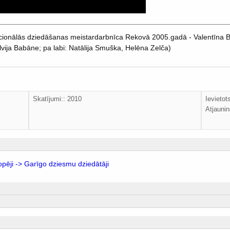
dicionālās dziedāšanas meistardarbnīca Rekovā 2005.gadā - Valentīna
lvija Babāne; pa labi: Natālija Smuška, Helēna Zelča)
Skatījumi:: 2010
Ievietot
Atjaunin
opēji -> Garīgo dziesmu dziedātāji