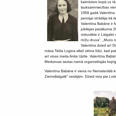
kaimiņiem kopā uz tā
lauksaimniecības vien
1958.gadā Valentīna 
pensijai strādāja kā l
Valentīna Babāne ir 
jubilejas pasākuma 20
vistuvākie ir Latgalei
mīžu druva”, „Muns mīl
Valentīna dzied arī 
māsa Tekla Logina allaž ņēma līdzi, kad pati
arī viņas meita Anita Upīte. Valentīna Babā
Medņevas tautas namā organizētajās kopīga
Valentīna Babāne ir viena no Nemateriālā k
Ziemeļlatgalē" nesējām. Dzied viņa pie Lod