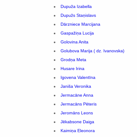
Dupuža Izabella
Dupužs Staņislavs
Dārzniece Marcijana
Gaspažiņa Lucija
Golovina Anita
Golubova Marija ( dz. Ivanovska)
Grodņa Meta
Husare Irina
Igovena Valentīna
Janiša Veronika
Jermacāne Anna
Jermacāns Pēteris
Jeromāns Leons
Jēkabsone Daiga
Kaimiņa Eleonora