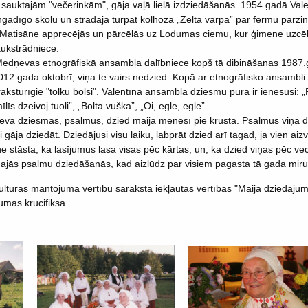
 sauktajām "večerinkām", gāja vaļā lielā izdziedāšanās. 1954.gadā Va
gadīgo skolu un strādāja turpat kolhozā „Zelta vārpa” par fermu pārzin
Matisāne apprecējās un pārcēlās uz Lodumas ciemu, kur ģimene uzcēla
aukstrādniece.
Medņevas etnogrāfiskā ansambļa dalībniece kopš tā dibināšanas 1987.
12.gada oktobrī, viņa te vairs nedzied. Kopā ar etnogrāfisko ansambli izb
 raksturīgie "tolku bolsi". Valentīna ansambļa dziesmu pūrā ir ienesusi: „
īs dzeivoj tuoli”, „Bolta vuška”, „Oi, egle, egle”.
Dieva dziesmas, psalmus, dzied maija mēnesī pie krusta. Psalmus viņa 
 gāja dziedāt. Dziedājusi visu laiku, labprāt dzied arī tagad, ja vien a
ne stāsta, ka lasījumus lasa visas pēc kārtas, un, ka dzied viņas pēc 
jās psalmu dziedāšanās, kad aizlūdz par visiem pagasta tā gada miru
ultūras mantojuma vērtību sarakstā iekļautās vērtības "Maija dziedājum
umas krucifiksa.