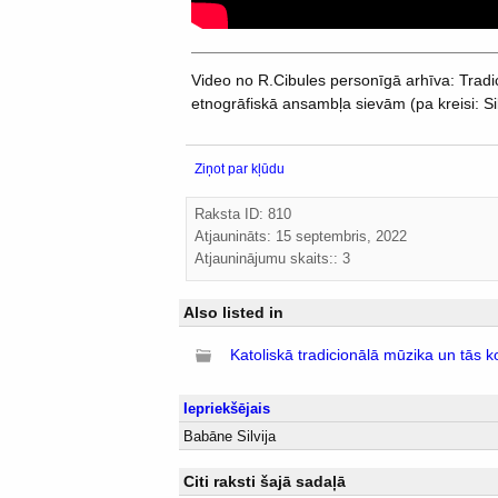
Video no R.Cibules personīgā arhīva: Tra
etnogrāfiskā ansambļa sievām (pa kreisi: Si
Ziņot par kļūdu
Raksta ID: 810
Atjaunināts:
15 septembris, 2022
Atjauninājumu skaits:: 3
Also listed in
Katoliskā tradicionālā mūzika un tās k
Iepriekšējais
Babāne Silvija
Citi raksti šajā sadaļā