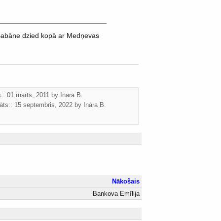
 Babāne dzied kopā ar Medņevas
s:: 01 marts, 2011 by
Ināra B.
āts::
15 septembris, 2022
by
Ināra B.
Nākošais
Bankova Emīlija