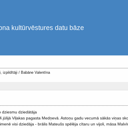
ona kultūrvēstures datu bāze
, izpildītāji
/
Babāne Valentīna
 dziesmu dziedātāja
.jūlijā Viļakas pagasta Medņevā. Astoņu gadu vecumā sākās viņas sk
menē visi dziedāja - brālis Mateušs spēlēja cītaru un vijoli, māsa Malvīne