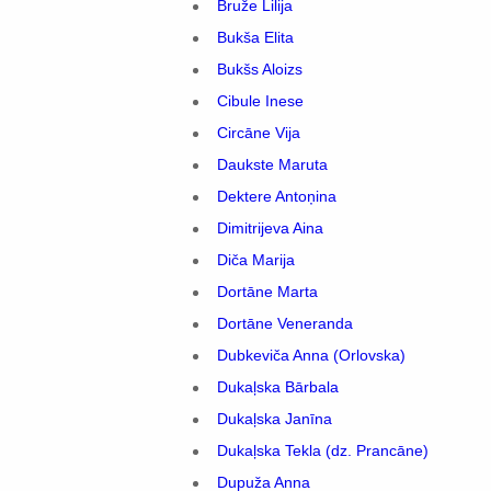
Bruže Lilija
Bukša Elita
Bukšs Aloizs
Cibule Inese
Circāne Vija
Daukste Maruta
Dektere Antoņina
Dimitrijeva Aina
Diča Marija
Dortāne Marta
Dortāne Veneranda
Dubkeviča Anna (Orlovska)
Dukaļska Bārbala
Dukaļska Janīna
Dukaļska Tekla (dz. Prancāne)
Dupuža Anna