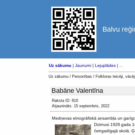
Balvu reģi
Uz sākumu
|
Jaunumi
|
Lejuplādes
|
...
Uz sākumu
/
Personības
/
Folkloras teicēji, vācēji
Babāne Valentīna
Raksta ID: 810
Atjaunināts: 15 septembris, 2022
Medņevas etnogrāfiskā ansambļa un garīgo
Dzimusi 1928.gada 14
četrgadīgajā skolā. Ģi