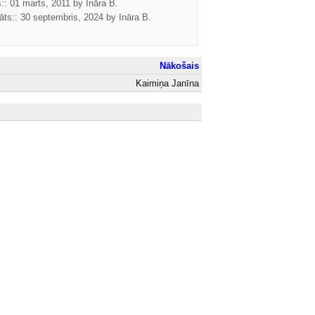
s:: 01 marts, 2011 by
Ināra B.
āts::
30 septembris, 2024
by
Ināra B.
Nākošais
Kaimiņa Janīna