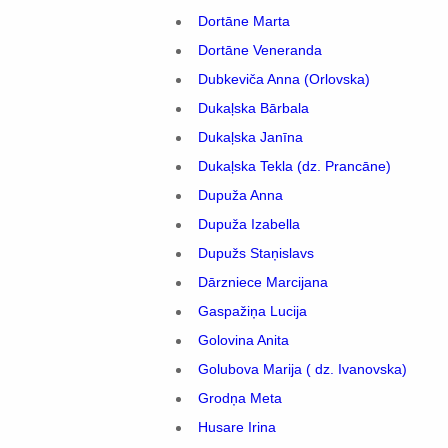
Dortāne Marta
Dortāne Veneranda
Dubkeviča Anna (Orlovska)
Dukaļska Bārbala
Dukaļska Janīna
Dukaļska Tekla (dz. Prancāne)
Dupuža Anna
Dupuža Izabella
Dupužs Staņislavs
Dārzniece Marcijana
Gaspažiņa Lucija
Golovina Anita
Golubova Marija ( dz. Ivanovska)
Grodņa Meta
Husare Irina