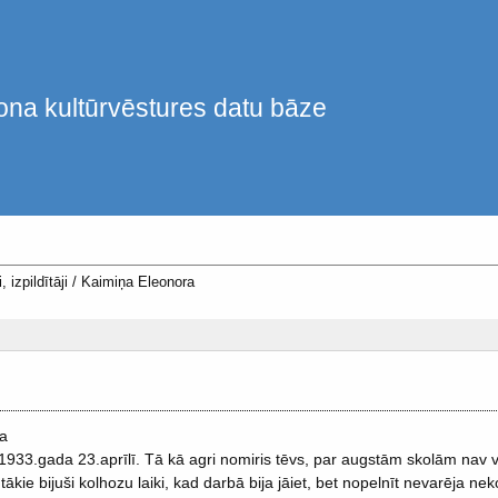
ona kultūrvēstures datu bāze
, izpildītāji
/
Kaimiņa Eleonora
ja
1933.gada 23.aprīlī. Tā kā agri nomiris tēvs, par augstām skolām nav 
tākie bijuši kolhozu laiki, kad darbā bija jāiet, bet nopelnīt nevarēja ne