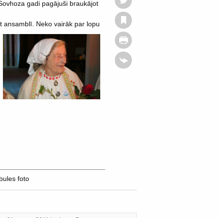
 Sovhoza gadi pagājuši braukājot
āt ansamblī. Neko vairāk par lopu
bules foto