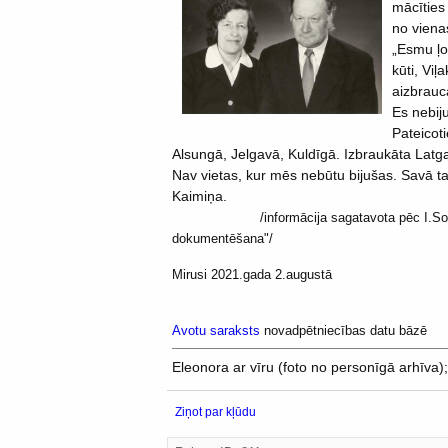
mācīties
no viena
„Esmu ļo
kūti, Viļ
aizbrauc
Es nebiju
Pateicot
Alsungā, Jelgavā, Kuldīgā. Izbraukāta Latg
Nav vietas, kur mēs nebūtu bijušas. Savā t
Kaimiņa.
/informācija sagatavota pēc I.Sokirkas 
dokumentēšana"/
Mirusi 2021.gada 2.augustā
Avotu saraksts
novadpētniecības datu bāzē
Eleonora ar vīru (foto no personīgā arhīva
Ziņot par kļūdu