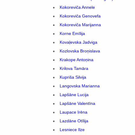
Kokoreviča Annele
Kokoreviča Genovefa
Kokoreviča Marijanna
Korne Emīlija
Kovaļevska Jadviga
Kozlovska Broņislava
Krakope Antoņina
Krilova Tamāra
Kupriša Silvija
Langovska Marianna
Lapšāne Lucija
Lapšāne Valentīna
Laupace Irēna
Lazdāne Otīlija
Lesniece Ilze