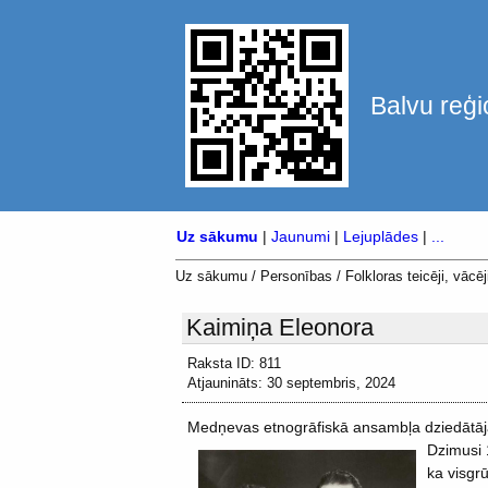
Balvu reģi
Uz sākumu
|
Jaunumi
|
Lejuplādes
|
...
Uz sākumu
/
Personības
/
Folkloras teicēji, vācēji
Kaimiņa Eleonora
Raksta ID: 811
Atjaunināts: 30 septembris, 2024
Medņevas etnogrāfiskā ansambļa dziedātā
Dzimusi 
ka visgrū