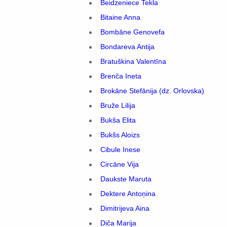
Beidzeniece Tekla
Bitaine Anna
Bombāne Genovefa
Bondareva Antija
Bratuškina Valentīna
Brenča Ineta
Brokāne Stefānija (dz. Orlovska)
Bruže Lilija
Bukša Elita
Bukšs Aloizs
Cibule Inese
Circāne Vija
Daukste Maruta
Dektere Antoņina
Dimitrijeva Aina
Diča Marija