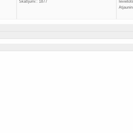
Skatījumi:: 1877
Ievietot
Atjaunin