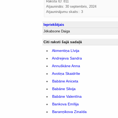
Raksta ID: 811
Atjaunināts:
30 septembris, 2024
Atjauninājumu skaits:: 3
Iepriekšējais
Jēkabsone Daiga
Citi raksti šajā sadaļā
Akmentiņa Līvija
Andrejeva Sandra
Annuškāne Anna
Avotiņa Skaidrīte
Babāne Aniceta
Babāne Silvija
Babāne Valentīna
Bankova Emīlija
Baranņikova Zinaīda