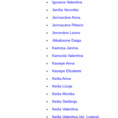
Igovena Valentīna
Janiša Veronika
Jermacāne Anna
Jermacāns Pēteris
Jeromāns Leons
Jēkabsone Daiga
Kaimiņa Janīna
Kamzola Valentīna
Kaņepe Anna
Kaņepe Elizabete
Keiša Anna
Keiša Lūcija
Keiša Monika
Keiša Stefānija
Keiša Valentīna
Keiša Valentīna (dz. Logina)