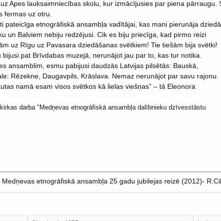
 uz Apes lauksaimniecības skolu, kur izmācījusies par piena pārraugu.
s fermas uz otru.
ti pateicīga etnogrāfiskā ansambļa vadītājai, kas mani pierunāja dzied
aku un Balviem nebiju redzējusi. Cik es biju priecīga, kad pirmo reizi
ām uz Rīgu uz Pavasara dziedāšanas svētkiem! Tie tiešām bija svētki!
 bijusi pat Brīvdabas muzejā, nerunājot jau par to, kas tur notika.
ies ansamblim, esmu pabijusi daudzās Latvijas pilsētās: Bauskā,
ale: Rēzekne, Daugavpils, Krāslava. Nemaz nerunājot par savu rajonu.
autas namā esam visos svētkos kā lielas viešņas” – tā Eleonora
darba "Medņevas etnogrāfiskā ansambļa dalībnieku dzīvesstāstu
); Medņevas etnogrāfiskā ansambļa 25 gadu jubilejas reizē (2012)- R.Ci