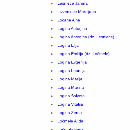
Lesniece Janīna
Livzeniece Marcijana
Locāne Aina
Logina Antoņina
Logina Antoņina (dz. Lesniece)
Logina Elija
Logina Emīlija (dz. Ločmele)
Logina Evgenija
Logina Leontija
Logina Marija
Logina Marina
Logina Solveta
Logina Vitālija
Logina Zenta
Ločmele Alīda
Ločmele Evija