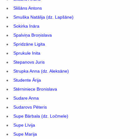
Slišāns Antons
Smuška Natālija (dz. Lapšāne)
Sokirka Ināra
Spalviņa Broņislava
Spridzāne Ligita
Sprukule Inita
Stepanovs Juris
Strupka Anna (dz. Aleksāne)
Studente Ārija
Stērniniece Bronislava
Sudare Anna
Sudarovs Pēteris
Supe Bārbala (dz. Ločmele)
Supe Līvija
Supe Marija