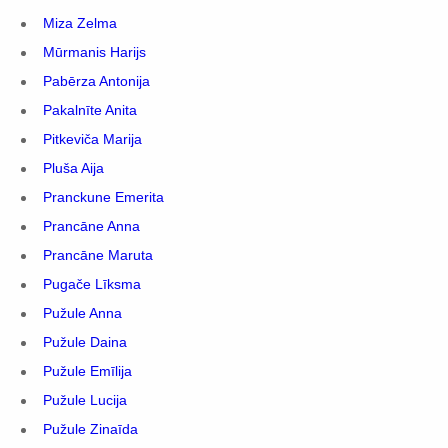
Miza Zelma
Mūrmanis Harijs
Pabērza Antonija
Pakalnīte Anita
Pitkeviča Marija
Pluša Aija
Pranckune Emerita
Prancāne Anna
Prancāne Maruta
Pugače Līksma
Pužule Anna
Pužule Daina
Pužule Emīlija
Pužule Lucija
Pužule Zinaīda