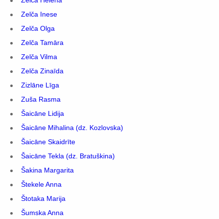
Zelča Helēna
Zelča Inese
Zelča Olga
Zelča Tamāra
Zelča Vilma
Zelča Zinaīda
Zizlāne Līga
Zuša Rasma
Šaicāne Lidija
Šaicāne Mihalina (dz. Kozlovska)
Šaicāne Skaidrīte
Šaicāne Tekla (dz. Bratuškina)
Šakina Margarita
Štekele Anna
Štotaka Marija
Šumska Anna