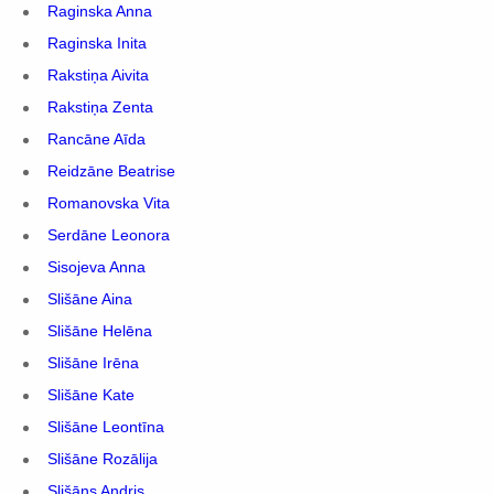
Raginska Anna
Raginska Inita
Rakstiņa Aivita
Rakstiņa Zenta
Rancāne Aīda
Reidzāne Beatrise
Romanovska Vita
Serdāne Leonora
Sisojeva Anna
Slišāne Aina
Slišāne Helēna
Slišāne Irēna
Slišāne Kate
Slišāne Leontīna
Slišāne Rozālija
Slišāns Andris