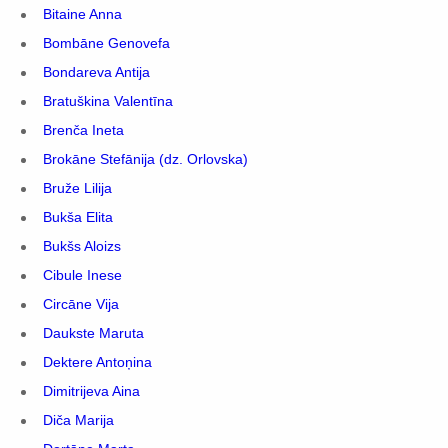
Bitaine Anna
Bombāne Genovefa
Bondareva Antija
Bratuškina Valentīna
Brenča Ineta
Brokāne Stefānija (dz. Orlovska)
Bruže Lilija
Bukša Elita
Bukšs Aloizs
Cibule Inese
Circāne Vija
Daukste Maruta
Dektere Antoņina
Dimitrijeva Aina
Diča Marija