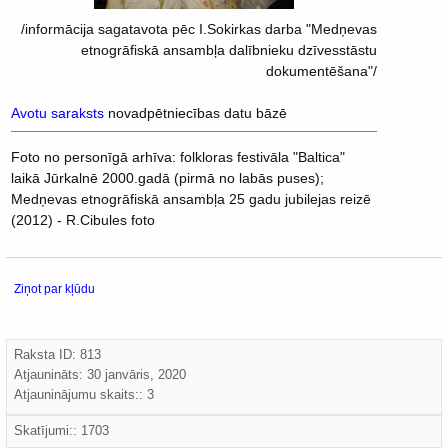
/informācija sagatavota pēc I.Sokirkas darba "Medņevas
etnogrāfiskā ansambļa dalībnieku dzīvesstāstu
dokumentēšana"/
Avotu saraksts
novadpētniecības datu bāzē
Foto no personīgā arhīva: folkloras festivāla "Baltica"
laikā Jūrkalnē 2000.gadā (pirmā no labās puses);
Medņevas etnogrāfiskā ansambļa 25 gadu jubilejas reizē
(2012) - R.Cibules foto
Ziņot par kļūdu
Raksta ID: 813
Atjaunināts:
30 janvāris, 2020
Atjauninājumu skaits:: 3
Skatījumi:: 1703