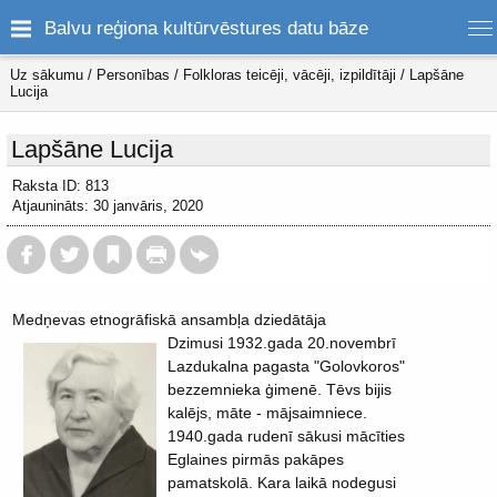
Balvu reģiona kultūrvēstures datu bāze
Uz sākumu
/
Personības
/
Folkloras teicēji, vācēji, izpildītāji
/
Lapšāne
Lucija
Lapšāne Lucija
Raksta ID: 813
Atjaunināts: 30 janvāris, 2020
Medņevas etnogrāfiskā ansambļa dziedātāja
Dzimusi 1932.gada 20.novembrī
Lazdukalna pagasta "Golovkoros"
bezzemnieka ģimenē. Tēvs bijis
kalējs, māte - mājsaimniece.
1940.gada rudenī sākusi mācīties
Eglaines pirmās pakāpes
pamatskolā. Kara laikā nodegusi