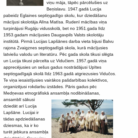
viņu māja, tāpēc pārcēlušies uz
Beņislavu. 1947.gadā Lucija
pabeidz Eglaines septiņgadīgo skolu, kur dziedāšanu
mācījusi skolotāja Alīna Matīsa. Rudenī mācības viņa
turpinājusi Rugāju vidusskolā, bet no 1951.gada līdz
1953.gadam mācījusies Daugavpils Valsts skolotāju
institūtā. Pirmā Lucijas Lapšānes darba vieta bijusi Balvu
rajona Zvaigznes septiņgadīgā skola, kurā mācījusies
latviešu valodu un literatūru. Pēc gada skola tikusi slēgta
un Lucija tikusi pārcelta uz Vidučiem. 1957.gadā viņa
apprecējusies un sešus gadus nostrādājusi Upītes
septiņgadīgajā skolā līdz 1963.gadā atgriezusies Vidučos.
Te viņa iesaistījusies vairākos pašdarbības kolektīvos,
organizējusi rokdarbu izstādes. Pāris gadus pēc
Medņevas etnogrāfiskā
ansambļa nodibināšanas,
ansamblī sākusi
dziedāt arī Lucija
Lapšāne. Lucijai ir
tādas apdziedāšanas
dziesmas, ka ir ko
turēt jebkura ansambļa