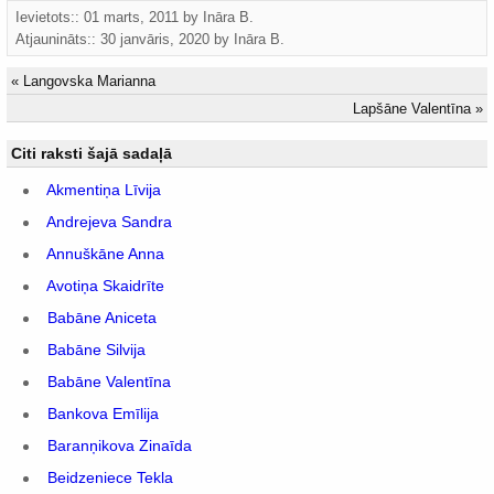
Ievietots:: 01 marts, 2011 by
Ināra B.
Atjaunināts::
30 janvāris, 2020
by
Ināra B.
«
Langovska Marianna
Lapšāne Valentīna
»
Citi raksti šajā sadaļā
Akmentiņa Līvija
Andrejeva Sandra
Annuškāne Anna
Avotiņa Skaidrīte
Babāne Aniceta
Babāne Silvija
Babāne Valentīna
Bankova Emīlija
Baranņikova Zinaīda
Beidzeniece Tekla