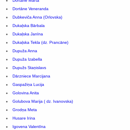
Dortāne Marta
Dortāne Veneranda
Dubkeviča Anna (Orlovska)
Dukaļska Bārbala
Dukaļska Janīna
Dukaļska Tekla (dz. Prancāne)
Dupuža Anna
Dupuža Izabella
Dupužs Staņislavs
Dārzniece Marcijana
Gaspažiņa Lucija
Golovina Anita
Golubova Marija ( dz. Ivanovska)
Grodņa Meta
Husare Irina
Igovena Valentīna