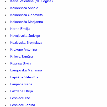
Keiša Valentīna (dz. Logina)
Kokoreviča Annele
Kokoreviča Genovefa
Kokoreviča Marijanna
Korne Emīlija
Kovaļevska Jadviga
Kozlovska Broņislava
Krakope Antoņina
Krilova Tamāra
Kupriša Silvija
Langovska Marianna
Lapšāne Valentīna
Laupace Irēna
Lazdāne Otīlija
Lesniece Ilze
Lesniece Janīna