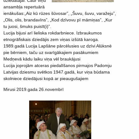
dziedātājai. Caur viņu
ansambļa repertuārā
ienākušas:„Aiz kū rūzes šūvosar”, „Šuvu, šuvu, varažeju”,
„Olis, olis, brandavīns”, „Kod dzīvovu pī māmiņas”, „Kur
tu juosi, šmuks puisīt(i)”.
Lucija bijusi arī lieliska rokdarbniece. Izbraukumos
etnogrāfiskais dziedājis zem viņas izšūtā karoga.
1989.gadā Lucija Lapšāne pārcēlusies uz dzīvi Alūksnē
pie bērniem, taču uz svarīgākajiem pasākumiem
Medņevā kādu laiku viņa vēl braukājusi
Lucija joprojām atceras piedalīšanos pirmajos Padomju
Latvijas dziesmu svētkos 1947.gadā, kur viņa būdama
skolniece dziedājusi kopā ar pieaugušajiem
Mirusi 2019.gada 26.novembrī