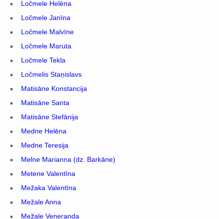
Ločmele Helēna
Ločmele Janīna
Ločmele Malvīne
Ločmele Maruta
Ločmele Tekla
Ločmelis Staņislavs
Matisāne Konstancija
Matisāne Santa
Matisāne Stefānija
Medne Helēna
Medne Teresija
Melne Marianna (dz. Barkāne)
Metene Valentīna
Mežaka Valentīna
Mežale Anna
Mežale Veneranda