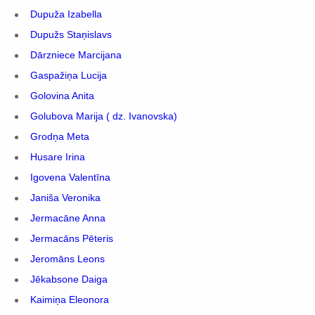
Dupuža Izabella
Dupužs Staņislavs
Dārzniece Marcijana
Gaspažiņa Lucija
Golovina Anita
Golubova Marija ( dz. Ivanovska)
Grodņa Meta
Husare Irina
Igovena Valentīna
Janiša Veronika
Jermacāne Anna
Jermacāns Pēteris
Jeromāns Leons
Jēkabsone Daiga
Kaimiņa Eleonora