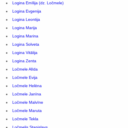
Logina Emīlija (dz. Ločmele)
Logina Evgenija
Logina Leontija
Logina Marija
Logina Marina
Logina Solveta
Logina Vitālija
Logina Zenta
Ločmele Alīda
Ločmele Evija
Ločmele Helēna
Ločmele Janīna
Ločmele Malvīne
Ločmele Maruta
Ločmele Tekla
Ločmelis Staņislavs