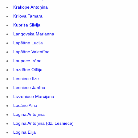
Krakope Antoņina
Krilova Tamāra
Kupriša Silvija
Langovska Marianna
Lapšāne Lucija
Lapšāne Valentīna
Laupace Irēna
Lazdāne Otīlija
Lesniece Ilze
Lesniece Janīna
Livzeniece Marcijana
Locāne Aina
Logina Antoņina
Logina Antoņina (dz. Lesniece)
Logina Elija