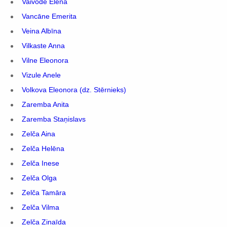
Vaivode Elēna
Vancāne Emerita
Veina Albīna
Vilkaste Anna
Vilne Eleonora
Vizule Anele
Volkova Eleonora (dz. Stērnieks)
Zaremba Anita
Zaremba Staņislavs
Zelča Aina
Zelča Helēna
Zelča Inese
Zelča Olga
Zelča Tamāra
Zelča Vilma
Zelča Zinaīda