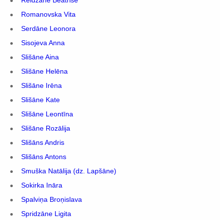
Reidzāne Beatrise
Romanovska Vita
Serdāne Leonora
Sisojeva Anna
Slišāne Aina
Slišāne Helēna
Slišāne Irēna
Slišāne Kate
Slišāne Leontīna
Slišāne Rozālija
Slišāns Andris
Slišāns Antons
Smuška Natālija (dz. Lapšāne)
Sokirka Ināra
Spalviņa Broņislava
Spridzāne Ligita