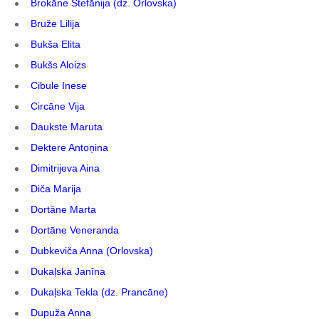
Brokāne Stefānija (dz. Orlovska)
Bruže Lilija
Bukša Elita
Bukšs Aloizs
Cibule Inese
Circāne Vija
Daukste Maruta
Dektere Antoņina
Dimitrijeva Aina
Diča Marija
Dortāne Marta
Dortāne Veneranda
Dubkeviča Anna (Orlovska)
Dukaļska Janīna
Dukaļska Tekla (dz. Prancāne)
Dupuža Anna