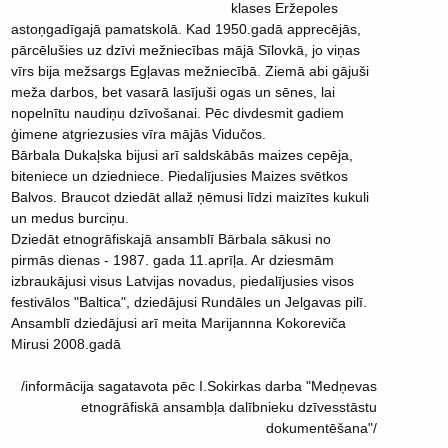
klases Eržepoles
astoņgadīgajā pamatskolā. Kad 1950.gadā apprecējās,
pārcēlušies uz dzīvi mežniecības mājā Sīlovkā, jo viņas
vīrs bija mežsargs Egļavas mežniecībā. Ziemā abi gājuši
meža darbos, bet vasarā lasījuši ogas un sēnes, lai
nopelnītu naudiņu dzīvošanai. Pēc divdesmit gadiem
ģimene atgriezusies vīra mājās Vidučos.
Bārbala Dukaļska bijusi arī saldskābās maizes cepēja,
biteniece un dziedniece. Piedalījusies Maizes svētkos
Balvos. Braucot dziedāt allaž ņēmusi līdzi maizītes kukuli
un medus burciņu.
Dziedāt etnogrāfiskajā ansamblī Bārbala sākusi no
pirmās dienas - 1987. gada 11.aprīļa. Ar dziesmām
izbraukājusi visus Latvijas novadus, piedalījusies visos
festivālos "Baltica", dziedājusi Rundāles un Jelgavas pilī.
Ansamblī dziedājusi arī meita Marijannna Kokoreviča
Mirusi 2008.gadā
/informācija sagatavota pēc I.Sokirkas darba "Medņevas
etnogrāfiskā ansambļa dalībnieku dzīvesstāstu
dokumentēšana"/