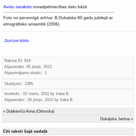
Avotu saraksts
novadpētniecības datu bāzē
Foto no personīgā arhīva: B.Dukaļska 80 gadu jubilejā ar
etnogrāfisko ansambli (2006)
Ziņot par kļūdu
Raksta ID: 819
Atjaunināts:
05 jūnijs, 2012
Atjauninājumu skaits:: 1
Skatījumi:: 2385
Ievietots:: 02 marts, 2011 by
Ināra B.
Atjaunināts::
05 jūnijs, 2012
by
Ināra B.
«
Dubkeviča Anna (Orlovska)
Dukaļska Janīna
»
Citi raksti šajā sadaļā