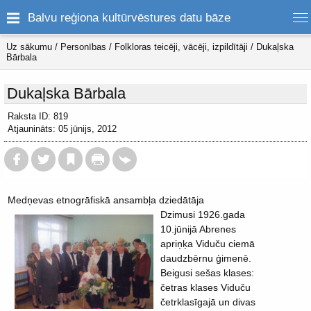
Balvu reģiona kultūrvēstures datu bāze
Uz sākumu
/
Personības
/
Folkloras teicēji, vācēji, izpildītāji
/
Dukaļska
Bārbala
Dukaļska Bārbala
Raksta ID: 819
Atjaunināts: 05 jūnijs, 2012
Medņevas etnogrāfiskā ansambļa dziedātāja
Dzimusi 1926.gada
10.jūnijā Abrenes
apriņķa Viduču ciemā
daudzbērnu ģimenē.
Beigusi sešas klases:
četras klases Viduču
četrklasīgajā un divas