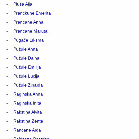
Pluša Aija
Pranckune Emerita
Prancāne Anna
Prancāne Maruta
Pugače Līksma
Pužule Anna
Pužule Daina
Pužule Emīlija
Pužule Lucija
Pužule Zinaīda
Raginska Anna
Raginska Inita
Rakstiņa Aivita
Rakstiņa Zenta
Rancāne Aīda