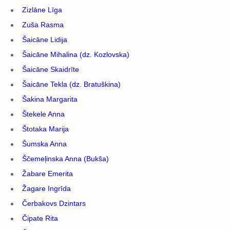
Zizlāne Līga
Zuša Rasma
Šaicāne Lidija
Šaicāne Mihalina (dz. Kozlovska)
Šaicāne Skaidrīte
Šaicāne Tekla (dz. Bratuškina)
Šakina Margarita
Štekele Anna
Štotaka Marija
Šumska Anna
Ščemeļinska Anna (Bukša)
Žabare Emerita
Žagare Ingrīda
Čerbakovs Dzintars
Čipate Rita