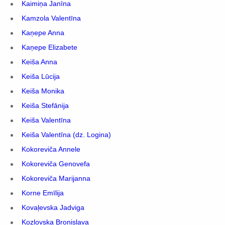
Kaimiņa Janīna
Kamzola Valentīna
Kaņepe Anna
Kaņepe Elizabete
Keiša Anna
Keiša Lūcija
Keiša Monika
Keiša Stefānija
Keiša Valentīna
Keiša Valentīna (dz. Logina)
Kokoreviča Annele
Kokoreviča Genovefa
Kokoreviča Marijanna
Korne Emīlija
Kovaļevska Jadviga
Kozlovska Broņislava