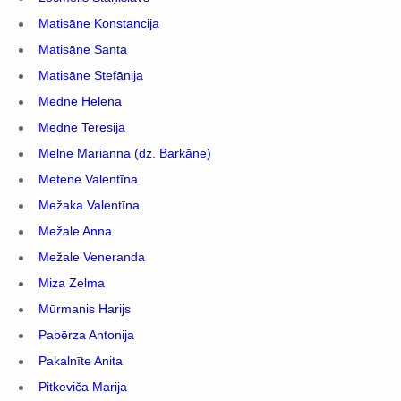
Matisāne Konstancija
Matisāne Santa
Matisāne Stefānija
Medne Helēna
Medne Teresija
Melne Marianna (dz. Barkāne)
Metene Valentīna
Mežaka Valentīna
Mežale Anna
Mežale Veneranda
Miza Zelma
Mūrmanis Harijs
Pabērza Antonija
Pakalnīte Anita
Pitkeviča Marija