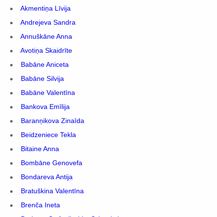
Akmentiņa Līvija
Andrejeva Sandra
Annuškāne Anna
Avotiņa Skaidrīte
Babāne Aniceta
Babāne Silvija
Babāne Valentīna
Bankova Emīlija
Baranņikova Zinaīda
Beidzeniece Tekla
Bitaine Anna
Bombāne Genovefa
Bondareva Antija
Bratuškina Valentīna
Brenča Ineta