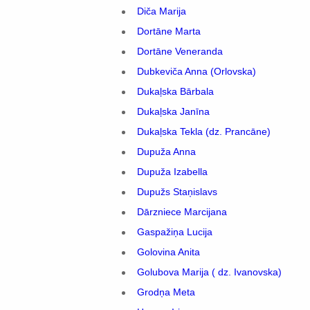
Diča Marija
Dortāne Marta
Dortāne Veneranda
Dubkeviča Anna (Orlovska)
Dukaļska Bārbala
Dukaļska Janīna
Dukaļska Tekla (dz. Prancāne)
Dupuža Anna
Dupuža Izabella
Dupužs Staņislavs
Dārzniece Marcijana
Gaspažiņa Lucija
Golovina Anita
Golubova Marija ( dz. Ivanovska)
Grodņa Meta