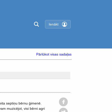
Ienākt
Pārlūkot visas sadaļas
ita septiņu bērnu ģimenē.
am muzicējot, visi bērni agri