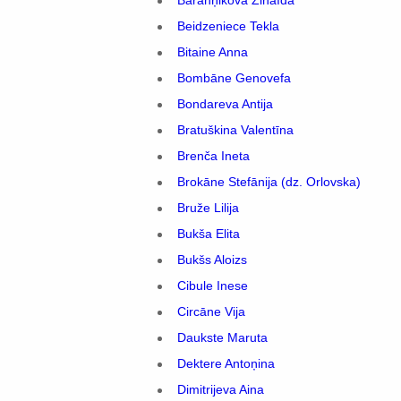
Beidzeniece Tekla
Bitaine Anna
Bombāne Genovefa
Bondareva Antija
Bratuškina Valentīna
Brenča Ineta
Brokāne Stefānija (dz. Orlovska)
Bruže Lilija
Bukša Elita
Bukšs Aloizs
Cibule Inese
Circāne Vija
Daukste Maruta
Dektere Antoņina
Dimitrijeva Aina