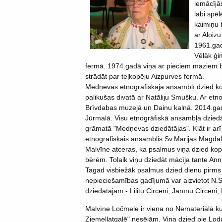
iemācījās
labi spē
kaimiņu 
ar Aloizu
1961.gad
Vēlāk ģi
fermā. 1974.gadā viņa ar pieciem maziem b
strādāt par teļkopēju Aizpurves fermā.
Medņevas etnogrāfiskajā ansamblī dzied ko
palikušas divatā ar Natāliju Smušku. Ar etnog
Brīvdabas muzejā un Dainu kalnā. 2014.gad
Jūrmalā. Visu etnogrāfiskā ansambļa dziedā
grāmatā "Medņevas dziedātājas". Klāt ir arī
etnogrāfiskais ansamblis Sv.Marijas Magda
Malvīne atceras, ka psalmus viņa dzied kopš
bērēm. Tolaik viņu dziedāt mācīja tante Ann
Tagad visbiežāk psalmus dzied dienu pirms 
nepieciešamības gadījumā var aizvietot N.S
dziedātājām - Lilitu Circeni, Janīnu Circeni, L
Malvīne Ločmele ir viena no Nemateriālā ku
Ziemeļlatgalē" nesējām. Viņa dzied pie Lod