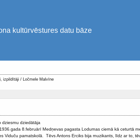
ona kultūrvēstures datu bāze
, izpildītāji
/
Ločmele Malvīne
 dziesmu dziedātāja
1936.gada 8.februārī Medņevas pagasta Lodumas ciemā kā ceturtā me
es Viduču pamatskolā. Tēvs Antons Erciks bija muzikants, līdz ar to, tēv