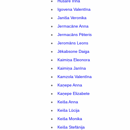
Husare Irina
Igovena Valentīna
Janiša Veronika
Jermacāne Anna
Jermacāns Pēteris
Jeromāns Leons
Jēkabsone Daiga
Kaimiņa Eleonora
Kaimiņa Janīna
Kamzola Valentīna
Kaņepe Anna
Kaņepe Elizabete
Keiša Anna
Keiša Lūcija
Keiša Monika
Keiša Stefānija