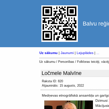
Balvu reģi
Uz sākumu
|
Jaunumi
|
Lejuplādes
|
...
Uz sākumu
/
Personības
/
Folkloras teicēji, vācēji
Ločmele Malvīne
Raksta ID: 820
Atjaunināts: 15 augusts, 2022
Medņevas etnogrāfiskā ansambļa un garīgo
Dzimusi 
Mācījusi