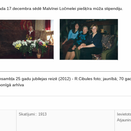
ada 17.decembra sēdē Malvīnei Ločmelei piešķīra mūža stipendiju.
bļa 25 gadu jubilejas reizē (2012) - R.Cibules foto; jaunībā; 70 gadu
sonīgā arhīva
Skatījumi:: 1913
Ievietot
Atjaunin