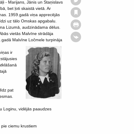
āļi - Marijans, Jānis un Staņislavs
 bet ļoti skaistā vietā. Ar
mas. 1959.gadā viņa apprecējās
 līdzi uz tālo Omskas apgabalu.
jona Lizumā, audzinādama dēlus.
Abās vietās Malvīne strādāja
6.gadā Malvīne Ločmele turpināja
iņas ir
zstājusies
atklāšanā
tajā
līdz pat
iesmas.
ju Loginu, vidējās paaudzes
i pie ciemu krustiem