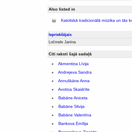
Also listed in
Katoliskā tradicionālā mūzika un tās k
Iepriekšējais
Ločmele Janīna
Citi raksti šajā sadaļā
Akmentiņa Līvija
Andrejeva Sandra
Annuškāne Anna
Avotiņa Skaidrīte
Babāne Aniceta
Babāne Silvija
Babāne Valentīna
Bankova Emīlija
Baranņikova Zinaīda