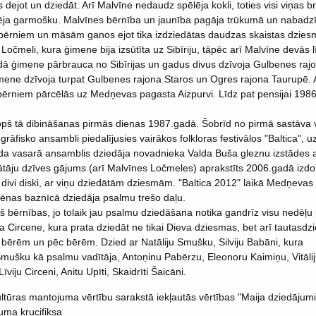
 dejot un dziedāt. Arī Malvīne nedaudz spēlēja kokli, toties visi viņas br
lēja garmošku. Malvīnes bērnība un jaunība pagāja trūkumā un nabadzībā,
bērniem un māsām ganos ejot tika izdziedātas daudzas skaistas dzies
 Ločmeli, kura ģimene bija izsūtīta uz Sibīriju, tāpēc arī Malvīne devās
ā ģimene pārbrauca no Sibīrijas un gadus divus dzīvoja Gulbenes ra
mene dzīvoja turpat Gulbenes rajona Staros un Ogres rajona Taurupē. 
ērniem pārcēlās uz Medņevas pagasta Aizpurvi. Līdz pat pensijai 198
pš tā dibināšanas pirmās dienas 1987.gadā. Šobrīd no pirmā sastāva v
rāfisko ansambli piedalījusies vairākos folkloras festivālos "Baltica", u
a vasarā ansamblis dziedāja novadnieka Valda Buša gleznu izstādes 
tāju dzīves gājums (arī Malvīnes Ločmeles) aprakstīts 2006.gadā izdo
 divi diski, ar viņu dziedātām dziesmām. "Baltica 2012" laikā Medņevas
lēnas baznīcā dziedāja psalmu trešo daļu.
 bērnības, jo tolaik jau psalmu dziedāšana notika gandrīz visu nedēļu 
a Circene, kura prata dziedāt ne tikai Dieva dziesmas, bet arī tautasdz
bērēm un pēc bērēm. Dzied ar Natāliju Smušku, Silviju Babāni, kura
mušku kā psalmu vadītāja, Antoņinu Pabērzu, Eleonoru Kaimiņu, Vitāli
īviju Circeni, Anitu Upīti, Skaidrīti Šaicāni.
ltūras mantojuma vērtību sarakstā iekļautās vērtības "Maija dziedājum
uma krucifiksa