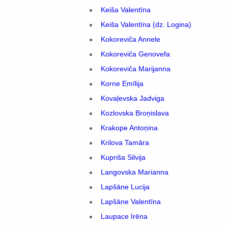
Keiša Valentīna
Keiša Valentīna (dz. Logina)
Kokoreviča Annele
Kokoreviča Genovefa
Kokoreviča Marijanna
Korne Emīlija
Kovaļevska Jadviga
Kozlovska Broņislava
Krakope Antoņina
Krilova Tamāra
Kupriša Silvija
Langovska Marianna
Lapšāne Lucija
Lapšāne Valentīna
Laupace Irēna