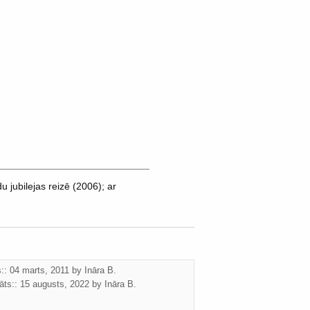
 jubilejas reizē (2006); ar
s:: 04 marts, 2011 by
Ināra B.
āts::
15 augusts, 2022
by
Ināra B.