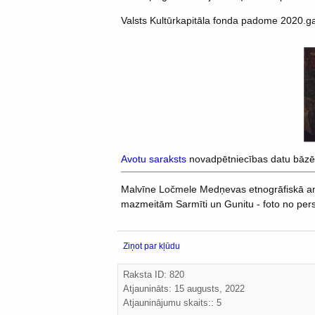
Valsts Kultūrkapitāla fonda padome 2020.g
Avotu saraksts
novadpētniecības datu bāzē
Malvīne Ločmele Medņevas etnogrāfiskā ansam
mazmeitām Sarmīti un Gunitu - foto no per
Ziņot par kļūdu
Raksta ID: 820
Atjaunināts:
15 augusts, 2022
Atjauninājumu skaits:: 5