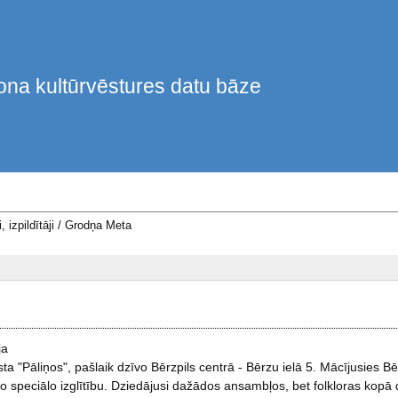
ona kultūrvēstures datu bāze
, izpildītāji
/
Grodņa Meta
ja
 "Pāliņos", pašlaik dzīvo Bērzpils centrā - Bērzu ielā 5. Mācījusies Bē
o speciālo izglītību. Dziedājusi dažādos ansambļos, bet folkloras kop