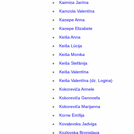
Kaimiņa Janīna
Kamzola Valentīna
Kaņepe Anna
Kaņepe Elizabete
Keiša Anna
Keiša Lūcija
Keiša Monika
Keiša Stefānija
Keiša Valentīna
Keiša Valentīna (dz. Logina)
Kokoreviča Annele
Kokoreviča Genovefa
Kokoreviča Marijanna
Korne Emīlija
Kovaļevska Jadviga
Kozlovska Broņislava