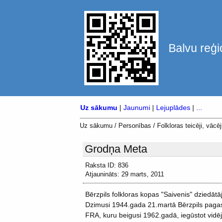
Balvu reģi
Uz sākumu
|
Jaunumi
|
Lejuplādes
|
...
Uz sākumu
/
Personības
/
Folkloras teicēji, vācēji
Grodņa Meta
Raksta ID: 836
Atjaunināts: 29 marts, 2011
Bērzpils folkloras kopas "Saivenis" dziedātā
Dzimusi 1944.gada 21.martā Bērzpils pagasta
FRA, kuru beigusi 1962.gadā, iegūstot vidēj