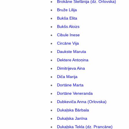
Brokāne Stefānija (dz. Orlovska)
Bruže Lilija
Bukša Elita
Bukšs Aloizs
Cibule Inese
Circāne Vija
Daukste Maruta
Dektere Antoņina
Dimitrijeva Aina
Diča Marija
Dortāne Marta
Dortāne Veneranda
Dubkeviča Anna (Orlovska)
Dukaļska Bārbala
Dukaļska Janīna
Dukaļska Tekla (dz. Prancāne)