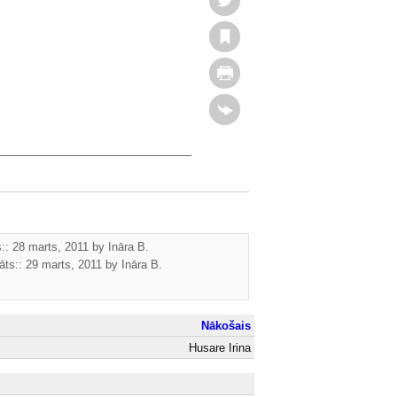
s:: 28 marts, 2011 by
Ināra B.
āts::
29 marts, 2011
by
Ināra B.
Nākošais
Husare Irina