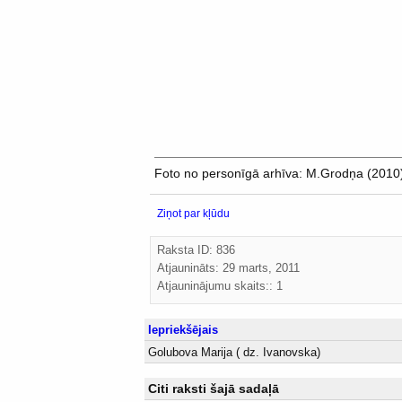
Foto no personīgā arhīva: M.Grodņa (2010
Ziņot par kļūdu
Raksta ID: 836
Atjaunināts:
29 marts, 2011
Atjauninājumu skaits:: 1
Iepriekšējais
Golubova Marija ( dz. Ivanovska)
Citi raksti šajā sadaļā