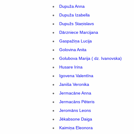
Dupuža Anna
Dupuža Izabella
Dupužs Staņislavs
Dārzniece Marcijana
Gaspažiņa Lucija
Golovina Anita
Golubova Marija ( dz. Ivanovska)
Husare Irina
Igovena Valentīna
Janiša Veronika
Jermacāne Anna
Jermacāns Pēteris
Jeromāns Leons
Jēkabsone Daiga
Kaimiņa Eleonora