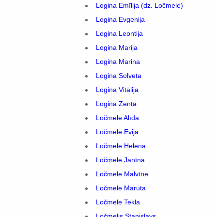
Logina Emīlija (dz. Ločmele)
Logina Evgenija
Logina Leontija
Logina Marija
Logina Marina
Logina Solveta
Logina Vitālija
Logina Zenta
Ločmele Alīda
Ločmele Evija
Ločmele Helēna
Ločmele Janīna
Ločmele Malvīne
Ločmele Maruta
Ločmele Tekla
Ločmelis Staņislavs