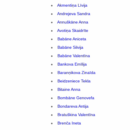
Akmentiņa Līvija
Andrejeva Sandra
Annuškāne Anna
Avotiņa Skaidrīte
Babāne Aniceta
Babāne Silvija
Babāne Valentīna
Bankova Emīlija
Baranņikova Zinaīda
Beidzeniece Tekla
Bitaine Anna
Bombāne Genovefa
Bondareva Antija
Bratuškina Valentīna
Brenča Ineta