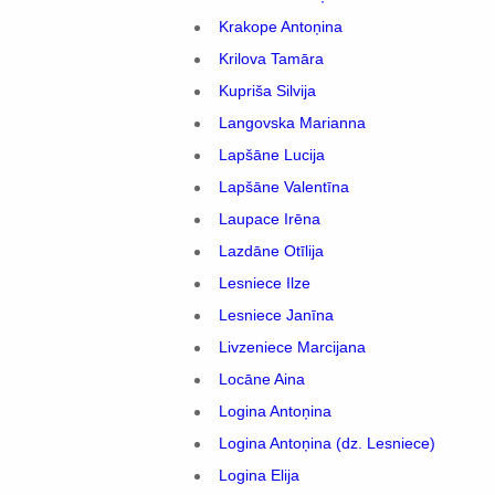
Krakope Antoņina
Krilova Tamāra
Kupriša Silvija
Langovska Marianna
Lapšāne Lucija
Lapšāne Valentīna
Laupace Irēna
Lazdāne Otīlija
Lesniece Ilze
Lesniece Janīna
Livzeniece Marcijana
Locāne Aina
Logina Antoņina
Logina Antoņina (dz. Lesniece)
Logina Elija