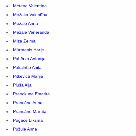
Metene Valentīna
Mežaka Valentīna
Mežale Anna
Mežale Veneranda
Miza Zelma
Mūrmanis Harijs
Pabērza Antonija
Pakalnīte Anita
Pitkeviča Marija
Pluša Aija
Pranckune Emerita
Prancāne Anna
Prancāne Maruta
Pugače Līksma
Pužule Anna