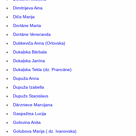
Dimitrijeva Aina
Diča Marija
Dortāne Marta
Dortāne Veneranda
Dubkeviča Anna (Orlovska)
Dukaļska Bārbala
Dukaļska Janīna
Dukaļska Tekla (dz. Prancāne)
Dupuža Anna
Dupuža Izabella
Dupužs Staņislavs
Dārzniece Marcijana
Gaspažiņa Lucija
Golovina Anita
Golubova Marija ( dz. Ivanovska)