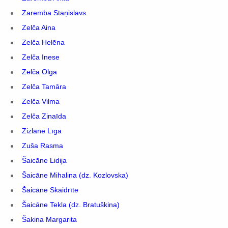
Zaremba Staņislavs
Zelča Aina
Zelča Helēna
Zelča Inese
Zelča Olga
Zelča Tamāra
Zelča Vilma
Zelča Zinaīda
Zizlāne Līga
Zuša Rasma
Šaicāne Lidija
Šaicāne Mihalina (dz. Kozlovska)
Šaicāne Skaidrīte
Šaicāne Tekla (dz. Bratuškina)
Šakina Margarita