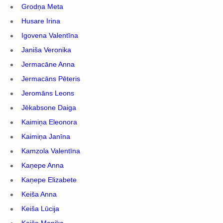
Grodņa Meta
Husare Irina
Igovena Valentīna
Janiša Veronika
Jermacāne Anna
Jermacāns Pēteris
Jeromāns Leons
Jēkabsone Daiga
Kaimiņa Eleonora
Kaimiņa Janīna
Kamzola Valentīna
Kaņepe Anna
Kaņepe Elizabete
Keiša Anna
Keiša Lūcija