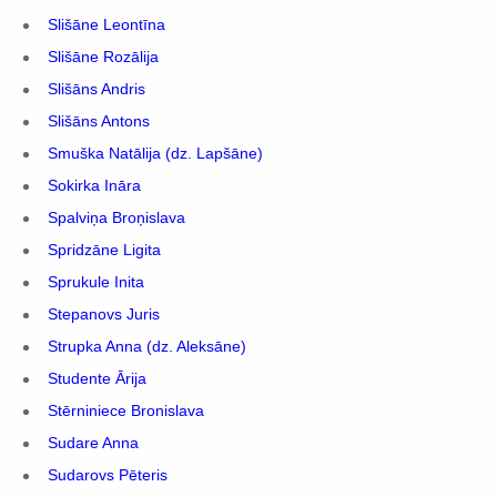
Slišāne Leontīna
Slišāne Rozālija
Slišāns Andris
Slišāns Antons
Smuška Natālija (dz. Lapšāne)
Sokirka Ināra
Spalviņa Broņislava
Spridzāne Ligita
Sprukule Inita
Stepanovs Juris
Strupka Anna (dz. Aleksāne)
Studente Ārija
Stērniniece Bronislava
Sudare Anna
Sudarovs Pēteris