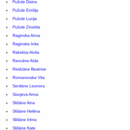
Pužule Daina
Pužule Emīlija
Pužule Lucija
Pužule Zinaīda
Raginska Anna
Raginska Inita
Rakstiņa Aivita
Rancāne Aīda
Reidzāne Beatrise
Romanovska Vita
Serdāne Leonora
Sisojeva Anna
Slišāne Aina
Slišāne Helēna
Slišāne Irēna
Slišāne Kate