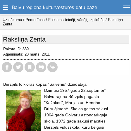
Balvu reģiona kultūrvēstures datu bāze
Uz sākumu
/
Personības
/
Folkloras teicēji, vācēji, izpildītāji
/
Rakstiņa
Zenta
Rakstiņa Zenta
Raksta ID: 839
Atjaunināts: 28 marts, 2011
Bērzpils folkloras kopas "Saivenis" dziedātāja
Dzimusi 1957.gada 22.septembrī
Balvu rajona Bērzpils pagasta
"Kažokos", Marijas un Henriha
Dūru ģimenē. Skolas gaitas sākusi
1964.gadā Golvaru astoņgadīgajā
skolā. 1972.gadā sākusi mācīties
Bērzpils vidusskolā, kuru beigusi