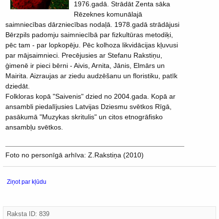
1976.gadā. Strādāt Zenta sāka
Rēzeknes komunālajā
saimniecības dārzniecības nodaļā. 1978.gadā strādājusi
Bērzpils padomju saimniecībā par fizkultūras metodiķi,
pēc tam - par lopkopēju. Pēc kolhoza likvidācijas kļuvusi
par mājsaimnieci. Precējusies ar Stefanu Rakstiņu,
ģimenē ir pieci bērni - Aivis, Arnita, Jānis, Elmārs un
Mairita. Aizraujas ar ziedu audzēšanu un floristiku, patīk
dziedāt.
Folkloras kopā "Saivenis" dzied no 2004.gada. Kopā ar
ansambli piedalījusies Latvijas Dziesmu svētkos Rīgā,
pasākumā "Muzykas skritulis" un citos etnogrāfisko
ansambļu svētkos.
Foto no personīgā arhīva: Z.Rakstiņa (2010)
Ziņot par kļūdu
Raksta ID: 839