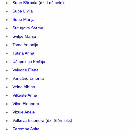
Supe Bārbala (dz. Ločmele)
Supe Līvija
Supe Marija
Sutugova Sarma
Svilpe Marija
Toma Antonija
Tutiņa Anna
Ušupniece Emīlija
Vaivode Elēna
Vancāne Emerita
Veina Albīna
Vilkaste Anna
Vilne Eleonora
Vizule Anele
Volkova Eleonora (dz. Stērnieks)
Zaremba Anita