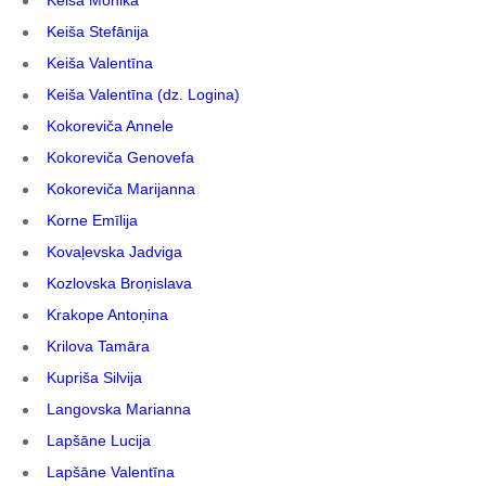
Keiša Monika
Keiša Stefānija
Keiša Valentīna
Keiša Valentīna (dz. Logina)
Kokoreviča Annele
Kokoreviča Genovefa
Kokoreviča Marijanna
Korne Emīlija
Kovaļevska Jadviga
Kozlovska Broņislava
Krakope Antoņina
Krilova Tamāra
Kupriša Silvija
Langovska Marianna
Lapšāne Lucija
Lapšāne Valentīna