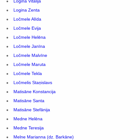
Logina Vitālija
Logina Zenta
Ločmele Alīda
Ločmele Evija
Ločmele Helēna
Ločmele Janīna
Ločmele Malvīne
Ločmele Maruta
Ločmele Tekla
Ločmelis Staņislavs
Matisāne Konstancija
Matisāne Santa
Matisāne Stefānija
Medne Helēna
Medne Teresija
Melne Marianna (dz. Barkāne)