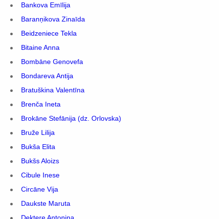
Bankova Emīlija
Baranņikova Zinaīda
Beidzeniece Tekla
Bitaine Anna
Bombāne Genovefa
Bondareva Antija
Bratuškina Valentīna
Brenča Ineta
Brokāne Stefānija (dz. Orlovska)
Bruže Lilija
Bukša Elita
Bukšs Aloizs
Cibule Inese
Circāne Vija
Daukste Maruta
Dektere Antoņina