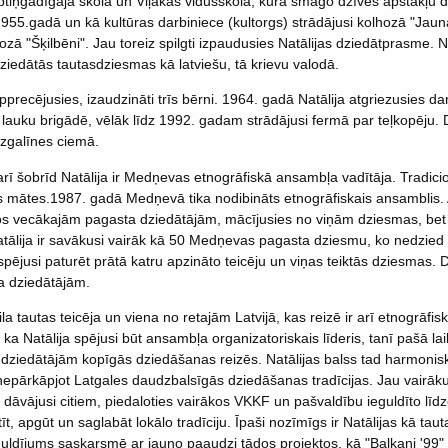
tiņgadīgajā skolā un Viļakas vidusskolā, kurā smago dzīves apstākļu d
955.gadā un kā kultūras darbiniece (kultorgs) strādājusi kolhozā "Jauna
ozā "Šķilbēni". Jau toreiz spilgti izpaudusies Natālijas dziedātprasme. 
ziedātās tautasdziesmas kā latviešu, tā krievu valodā.
pprecējusies, izaudzināti trīs bērni. 1964. gadā Natālija atgriezusies d
e lauku brigādē, vēlāk līdz 1992. gadam strādājusi fermā par teļkopēju. 
zgalīnes ciemā.
ī šobrīd Natālija ir Medņevas etnogrāfiskā ansambļa vadītāja. Tradici
 mātes.1987. gadā Medņevā tika nodibināts etnogrāfiskais ansamblis
s vecākajām pagasta dziedātājām, mācījusies no viņām dziesmas, bet
tālija ir savākusi vairāk kā 50 Medņevas pagasta dziesmu, ko nedzied 
spējusi paturēt prātā katru apzināto teicēju un viņas teiktās dziesmas.
a dziedātājām.
ila tautas teicēja un viena no retajām Latvijā, kas reizē ir arī etnogrāfis
 ka Natālija spējusi būt ansambļa organizatoriskais līderis, tanī pašā lai
 dziedātājām kopīgās dziedāšanas reizēs. Natālijas balss tad harmonis
nepārkāpjot Latgales daudzbalsīgās dziedāšanas tradīcijas. Jau vairāk
dāvājusi citiem, piedaloties vairākos VKKF un pašvaldību ieguldīto līdz
tīt, apgūt un saglabāt lokālo tradīciju. Īpaši nozīmīgs ir Natālijas kā taut
guldījums saskarsmē ar jauno paaudzi tādos projektos, kā "Balkani '99"