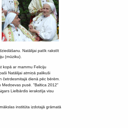
edāšanu. Natālijai patīk rakstīt
iju (mūziku).
āt kopā ar mammu Feliciju
ši Natālijai atmiņā palikuši
n četrdesmitajā dienā pēc bērēm.
m Medņevas pusē. "Baltica 2012"
ars Lielbārdis ierakstīja visu
mākslas institūta izdotajā grāmatā