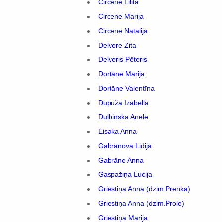
Circene Lilita
Circene Marija
Circene Natālija
Delvere Zita
Delveris Pēteris
Dortāne Marija
Dortāne Valentīna
Dupuža Izabella
Duļbinska Anele
Eisaka Anna
Gabranova Lidija
Gabrāne Anna
Gaspažiņa Lucija
Griestiņa Anna (dzim.Prenka)
Griestiņa Anna (dzim.Prole)
Griestiņa Marija