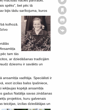
ēļ mācības nācies pārtraukt.
is spēks", bet pēc tā
Nav bijis tādu sarīkojuma, kuros
arbā kolhozā.
Dzīvo
onālās
. Ansambļa
 pēc tam tās
citos, ar dziedāšanas tradīcijām
 Daudz dziesmu ir savākts un
kā ansambļa vadītāja. Speciālisti ir
kā, esot izcilas balss īpašniece,
ki iekļaujas kopējā ansambļa
us gadus Natālija savas zināšanas
ekļu projektos, kuru galvenais
as teicējas, izcilas dziedātājas un