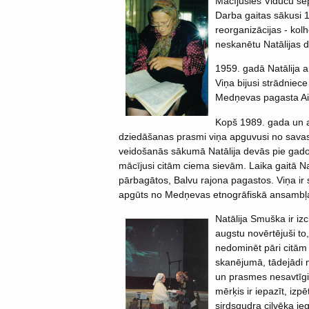
Mācījusies Viduču sep
Darba gaitas sākusi 1
reorganizācijas - kolh
neskanētu Natālijas
d
1959. gadā Natālija a
Viņa bijusi strādniec
Medņevas pagasta Ai
Kopš 1989. gada un ar
dziedāšanas prasmi viņa apguvusi no savas
veidošanās sākumā Natālija devās pie gado
mācījusi citām ciema sievām. Laika gaitā Na
pārbagātos, Balvu rajona pagastos. Viņa ir 
apgūts no Medņevas etnogrāfiskā ansambļ
Natālija Smuška ir izc
augstu novērtējuši to,
nedominēt pāri citām
skanējumā, tādejādi 
un prasmes nesavtīgi 
mērķis ir iepazīt, izpē
sirdsgudra cilvēka ie