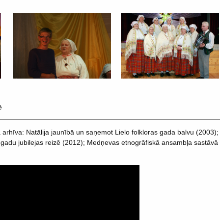
ē
arhīva: Natālija jaunībā un saņemot Lielo folkloras gada balvu (2003
adu jubilejas reizē (2012); Medņevas etnogrāfiskā ansambļa sastāvā (