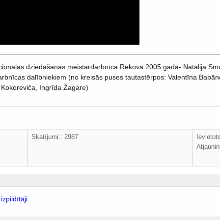
dicionālās dziedāšanas meistardarbnīca Rekovā 2005.gadā- Natālija 
bnīcas dalībniekiem (no kreisās puses tautastērpos: Valentīna Babāne
 Kokoreviča, Ingrīda Žagare)
Skatījumi:: 2987
Ievieto
Atjaunin
zpildītāji