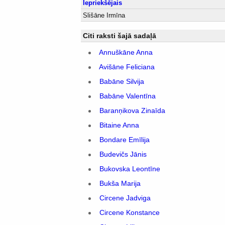
Iepriekšējais
Slišāne Irmīna
Citi raksti šajā sadaļā
Annuškāne Anna
Avišāne Feliciana
Babāne Silvija
Babāne Valentīna
Baranņikova Zinaīda
Bitaine Anna
Bondare Emīlija
Budevičs Jānis
Bukovska Leontīne
Bukša Marija
Circene Jadviga
Circene Konstance