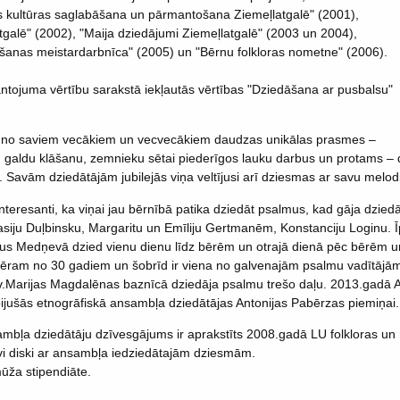
ās kultūras saglabāšana un pārmantošana Ziemeļlatgalē" (2001),
tgalē" (2002), "Maija dziedājumi Ziemeļlatgalē" (2003 un 2004),
āšanas meistardarbnīca" (2005) un "Bērnu folkloras nometne" (2006).
antojuma vērtību sarakstā iekļautās vērtības "Dziedāšana ar pusbalsu"
usi no saviem vecākiem un vecvecākiem daudzas unikālas prasmes –
galdu klāšanu, zemnieku sētai piederīgos lauku darbus un protams – dzi
em. Savām dziedātājām jubilejās viņa veltījusi arī dziesmas ar savu melod
eresanti, ka viņai jau bērnībā patika dziedāt psalmus, kad gāja dzied
asiju Duļbinsku, Margaritu un Emīliju Gertmanēm, Konstanciju Loginu. Īpa
mus Medņevā dzied vienu dienu līdz bērēm un otrajā dienā pēc bērēm u
ēram no 30 gadiem un šobrīd ir viena no galvenajām psalmu vadītājā
.Marijas Magdalēnas baznīcā dziedāja psalmu trešo daļu. 2013.gadā Aig
ijušās etnogrāfiskā ansambļa dziedātājas Antonijas Pabērzas piemiņai.
ambļa dziedātāju dzīvesgājums ir aprakstīts 2008.gadā LU folkloras un 
ivi diski ar ansambļa iedziedātajām dziesmām.
ūža stipendiāte.