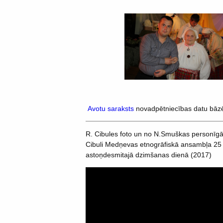
Avotu saraksts
novadpētniecības datu bāz
R. Cibules foto un no N.Smuškas personīgā 
Cibuli Medņevas etnogrāfiskā ansambļa 25 g
astoņdesmitajā dzimšanas dienā (2017)