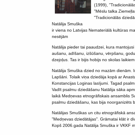
(1999), "Tradicionāl
"Mēslu talka Ziemeļla
"Tradicionālās dzied
Natālija Smuška
ir viena no Latvijas Nemateriālā kultūras m
nesējām
Natālija pieder tai paaudzei, kura mantoj
aušanu, adīšanu, izšūšanu, vērpšanu, godu 
dzejoļus. Tas ir bijis hobijs no skolas laiki
Natālija Smuška dzied no mazām dienām. Int
Lapšāni. Tolaik viņa dziedāja kopā ar Anast
Konstancijas Loginas lasījumi. Tagad psal
Vadīt psalmu dziedāšanu Natālija sāka apm
laikā Medņevas etnogrāfiskais ansamblis Sv
psalmu dziedāšanu, kas bija noorganizēts b
Natālijas Smuškas un citu etnogrāfiskā ans
"Medņevas dziedātājas". Grāmatai klāt ir d
Kopš 2006.gada Natālija Smuška ir VKKF m