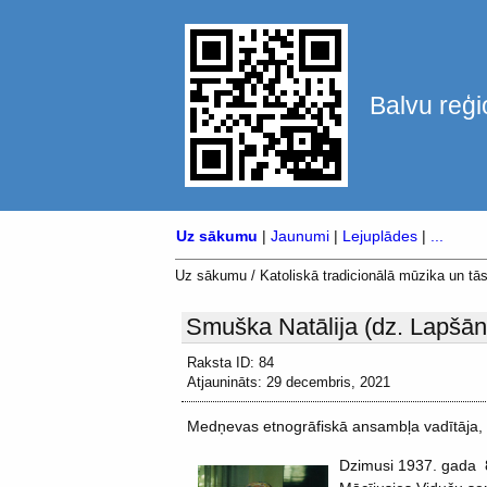
Balvu reģi
Uz sākumu
|
Jaunumi
|
Lejuplādes
|
...
Uz sākumu
/
Katoliskā tradicionālā mūzika un tās
Smuška Natālija (dz. Lapšān
Raksta ID: 84
Atjaunināts: 29 decembris, 2021
Medņevas etnogrāfiskā ansambļa vadītāja, t
Dzimusi 1937. gada 