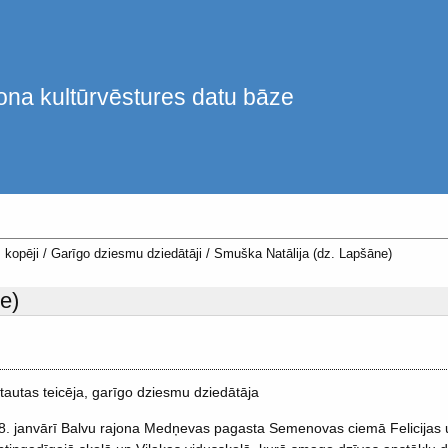
ona kultūrvēstures datu bāze
 kopēji
/
Garīgo dziesmu dziedātāji
/
Smuška Natālija (dz. Lapšāne)
e)
autas teicēja, garīgo dziesmu dziedātāja
8. janvārī Balvu rajona Medņevas pagasta Semenovas ciemā Felicijas