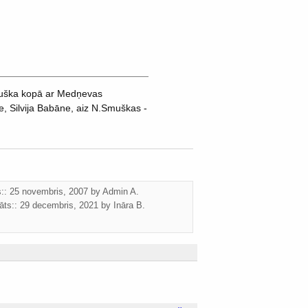
Smuška kopā ar Medņevas
, Silvija Babāne, aiz N.Smuškas -
ts:: 25 novembris, 2007 by
Admin A.
āts::
29 decembris, 2021
by
Ināra B.