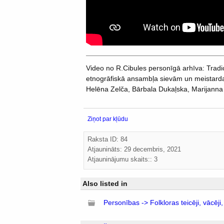
Video no R.Cibules personīgā arhīva: Tra
etnogrāfiskā ansambļa sievām un meistardar
Helēna Zelča, Bārbala Dukaļska, Marijanna
Ziņot par kļūdu
Raksta ID: 84
Atjaunināts:
29 decembris, 2021
Atjauninājumu skaits:: 3
Also listed in
Personības -> Folkloras teicēji, vācēji, i