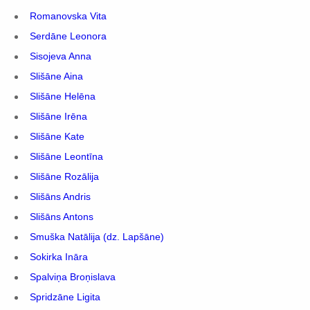
Romanovska Vita
Serdāne Leonora
Sisojeva Anna
Slišāne Aina
Slišāne Helēna
Slišāne Irēna
Slišāne Kate
Slišāne Leontīna
Slišāne Rozālija
Slišāns Andris
Slišāns Antons
Smuška Natālija (dz. Lapšāne)
Sokirka Ināra
Spalviņa Broņislava
Spridzāne Ligita