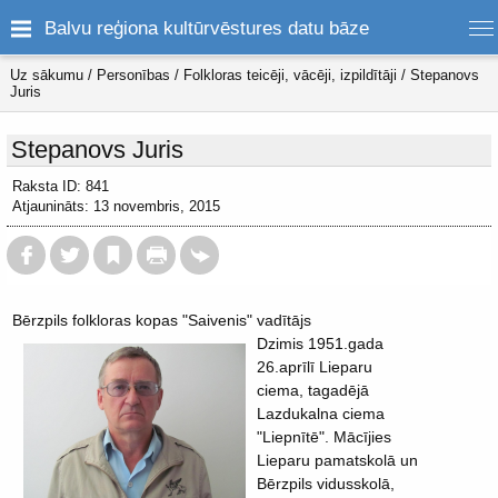
Balvu reģiona kultūrvēstures datu bāze
Uz sākumu
/
Personības
/
Folkloras teicēji, vācēji, izpildītāji
/
Stepanovs
Juris
Stepanovs Juris
Raksta ID: 841
Atjaunināts: 13 novembris, 2015
Bērzpils folkloras kopas "Saivenis" vadītājs
Dzimis 1951.gada
26.aprīlī Lieparu
ciema, tagadējā
Lazdukalna ciema
"Liepnītē". Mācījies
Lieparu pamatskolā un
Bērzpils vidusskolā,