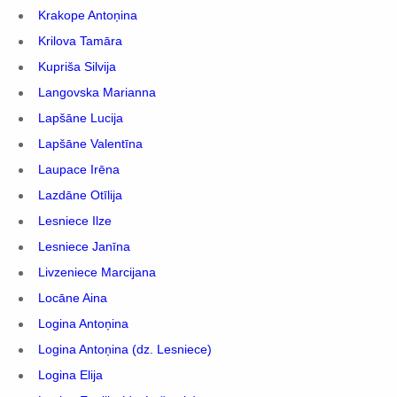
Krakope Antoņina
Krilova Tamāra
Kupriša Silvija
Langovska Marianna
Lapšāne Lucija
Lapšāne Valentīna
Laupace Irēna
Lazdāne Otīlija
Lesniece Ilze
Lesniece Janīna
Livzeniece Marcijana
Locāne Aina
Logina Antoņina
Logina Antoņina (dz. Lesniece)
Logina Elija