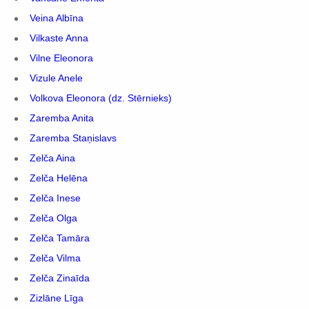
Veina Albīna
Vilkaste Anna
Vilne Eleonora
Vizule Anele
Volkova Eleonora (dz. Stērnieks)
Zaremba Anita
Zaremba Staņislavs
Zelča Aina
Zelča Helēna
Zelča Inese
Zelča Olga
Zelča Tamāra
Zelča Vilma
Zelča Zinaīda
Zizlāne Līga