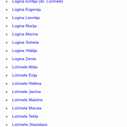
Logina Emīlija (dz. Ločmele)
Logina Evgenija
Logina Leontija
Logina Marija
Logina Marina
Logina Solveta
Logina Vitālija
Logina Zenta
Ločmele Alīda
Ločmele Evija
Ločmele Helēna
Ločmele Janīna
Ločmele Malvīne
Ločmele Maruta
Ločmele Tekla
Ločmelis Staņislavs