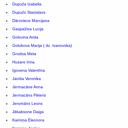
Dupuža Izabella
Dupužs Staņislavs
Dārzniece Marcijana
Gaspažiņa Lucija
Golovina Anita
Golubova Marija ( dz. Ivanovska)
Grodņa Meta
Husare Irina
Igovena Valentīna
Janiša Veronika
Jermacāne Anna
Jermacāns Pēteris
Jeromāns Leons
Jēkabsone Daiga
Kaimiņa Eleonora