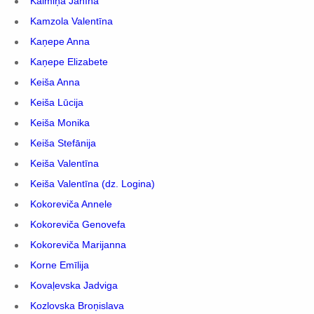
Kaimiņa Janīna
Kamzola Valentīna
Kaņepe Anna
Kaņepe Elizabete
Keiša Anna
Keiša Lūcija
Keiša Monika
Keiša Stefānija
Keiša Valentīna
Keiša Valentīna (dz. Logina)
Kokoreviča Annele
Kokoreviča Genovefa
Kokoreviča Marijanna
Korne Emīlija
Kovaļevska Jadviga
Kozlovska Broņislava