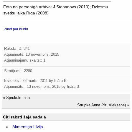
Foto no personīgā arhīva: J.Stepanovs (2010); Dziesmu
svētku laikā Rīgā (2008)
Ziņot par kļūdu
Raksta ID: 841
Atjaunināts:
13 novembris, 2015
Atjauninājumu skaits:: 1
Skatījumi:: 2280
Ievietots:: 28 marts, 2011 by
Ināra B.
Atjaunināts::
13 novembris, 2015
by
Ināra B.
«
Sprukule Inita
Strupka Anna (dz. Aleksāne)
»
Citi raksti šajā sadaļā
Akmentiņa Līvija