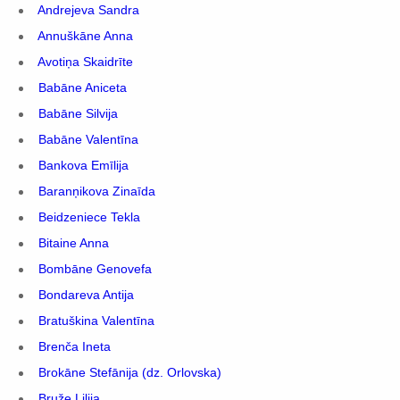
Andrejeva Sandra
Annuškāne Anna
Avotiņa Skaidrīte
Babāne Aniceta
Babāne Silvija
Babāne Valentīna
Bankova Emīlija
Baranņikova Zinaīda
Beidzeniece Tekla
Bitaine Anna
Bombāne Genovefa
Bondareva Antija
Bratuškina Valentīna
Brenča Ineta
Brokāne Stefānija (dz. Orlovska)
Bruže Lilija