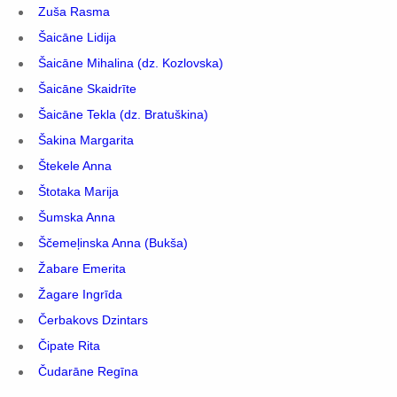
Zuša Rasma
Šaicāne Lidija
Šaicāne Mihalina (dz. Kozlovska)
Šaicāne Skaidrīte
Šaicāne Tekla (dz. Bratuškina)
Šakina Margarita
Štekele Anna
Štotaka Marija
Šumska Anna
Ščemeļinska Anna (Bukša)
Žabare Emerita
Žagare Ingrīda
Čerbakovs Dzintars
Čipate Rita
Čudarāne Regīna