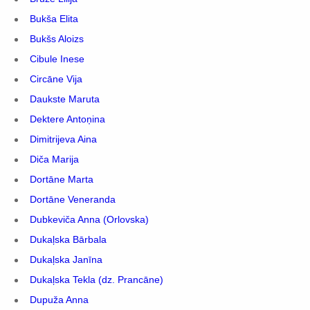
Bukša Elita
Bukšs Aloizs
Cibule Inese
Circāne Vija
Daukste Maruta
Dektere Antoņina
Dimitrijeva Aina
Diča Marija
Dortāne Marta
Dortāne Veneranda
Dubkeviča Anna (Orlovska)
Dukaļska Bārbala
Dukaļska Janīna
Dukaļska Tekla (dz. Prancāne)
Dupuža Anna