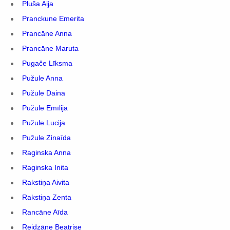
Pluša Aija
Pranckune Emerita
Prancāne Anna
Prancāne Maruta
Pugače Līksma
Pužule Anna
Pužule Daina
Pužule Emīlija
Pužule Lucija
Pužule Zinaīda
Raginska Anna
Raginska Inita
Rakstiņa Aivita
Rakstiņa Zenta
Rancāne Aīda
Reidzāne Beatrise