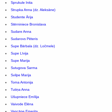
Sprukule Inita
Strupka Anna (dz. Aleksāne)
Studente Ārija
Stērniniece Bronislava
Sudare Anna
Sudarovs Pēteris
Supe Bārbala (dz. Ločmele)
Supe Līvija
Supe Marija
Sutugova Sarma
Svilpe Marija
Toma Antonija
Tutiņa Anna
Ušupniece Emīlija
Vaivode Elēna
Vancāne Emerita