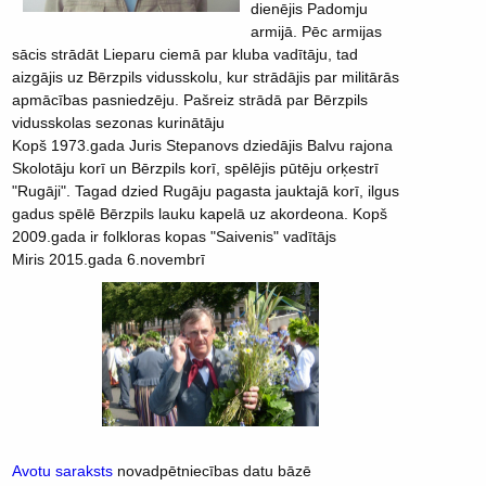
dienējis Padomju
armijā. Pēc armijas
sācis strādāt Lieparu ciemā par kluba vadītāju, tad
aizgājis uz Bērzpils vidusskolu, kur strādājis par militārās
apmācības pasniedzēju. Pašreiz strādā par Bērzpils
vidusskolas sezonas kurinātāju
Kopš 1973.gada Juris Stepanovs dziedājis Balvu rajona
Skolotāju korī un Bērzpils korī, spēlējis pūtēju orķestrī
"Rugāji". Tagad dzied Rugāju pagasta jauktajā korī, ilgus
gadus spēlē Bērzpils lauku kapelā uz akordeona. Kopš
2009.gada ir folkloras kopas "Saivenis" vadītājs
Miris 2015.gada 6.novembrī
Avotu saraksts
novadpētniecības datu bāzē