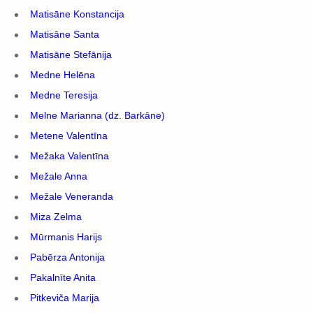
Matisāne Konstancija
Matisāne Santa
Matisāne Stefānija
Medne Helēna
Medne Teresija
Melne Marianna (dz. Barkāne)
Metene Valentīna
Mežaka Valentīna
Mežale Anna
Mežale Veneranda
Miza Zelma
Mūrmanis Harijs
Pabērza Antonija
Pakalnīte Anita
Pitkeviča Marija