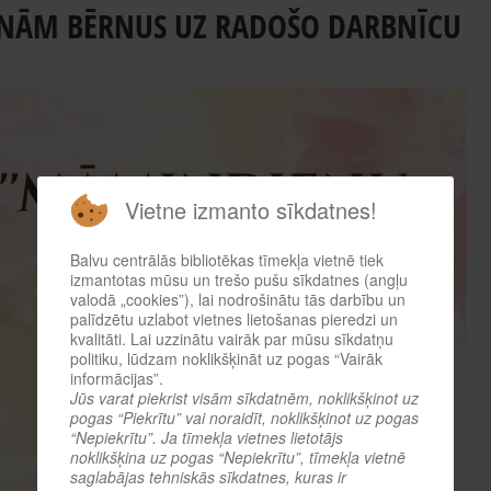
INĀM BĒRNUS UZ RADOŠO DARBNĪCU
Vietne izmanto sīkdatnes!
Balvu centrālās bibliotēkas tīmekļa vietnē tiek
izmantotas mūsu un trešo pušu sīkdatnes (angļu
valodā „cookies”), lai nodrošinātu tās darbību un
palīdzētu uzlabot vietnes lietošanas pieredzi un
kvalitāti. Lai uzzinātu vairāk par mūsu sīkdatņu
politiku, lūdzam noklikšķināt uz pogas “Vairāk
informācijas”.
Jūs varat piekrist visām sīkdatnēm, noklikšķinot uz
pogas “Piekrītu” vai noraidīt, noklikšķinot uz pogas
“Nepiekrītu”. Ja tīmekļa vietnes lietotājs
noklikšķina uz pogas “Nepiekrītu”, tīmekļa vietnē
saglabājas tehniskās sīkdatnes, kuras ir