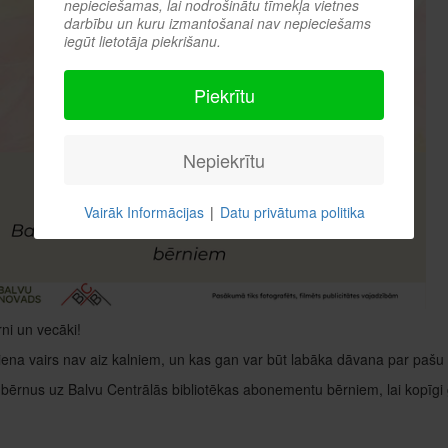
nepieciešamas, lai nodrošinātu tīmekļa vietnes
darbību un kuru izmantošanai nav nepieciešams
iegūt lietotāja piekrišanu.
Piekrītu
Nepiekrītu
Vairāk Informācijas
|
Datu privātuma politika
rni un vecāki!
na vairs nav aiz kalniem, un kas gan var būt labāka dāvana par pašu
bērnus uz Balvu Centrālās bibliotēkas abonementu bērniem, lai kopīgi 