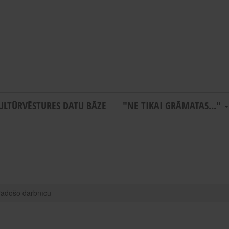
ULTŪRVĒSTURES DATU BĀZE
"NE TIKAI GRĀMATAS..."
radošo darbnīcu