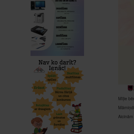
Mīļie bē
Māmiņdie
Aicinām 