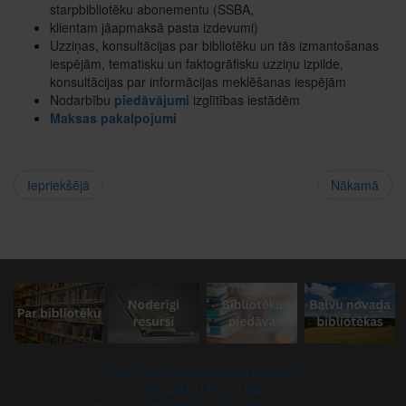
starpbibliotēku abonementu (SSBA,
klientam jāapmaksā pasta izdevumi)
Uzziņas, konsultācijas par bibliotēku un tās izmantošanas
iespējām, tematisku un faktogrāfisku uzziņu izpilde,
konsultācijas par informācijas meklēšanas iespējām
Nodarbību
piedāvājumi
izglītības iestādēm
Maksas pakalpojumi
Iepriekšējā
Nākamā
PIEKĻŪSTAMĪBAS PAZIŅOJUMS
SĪKDATŅU POLITIKA