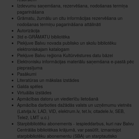
Izdevumu saņemšana, rezervēšana, nodošanas termiņa
pagarināšana
Grāmatu, žurnālu un citu informācijas rezervēšana un
nodošanas termiņu pagarināšana attālināti
Autorizācija
3td e-GRĀMATU bibliotēka
Piekļuve Balvu novada publisko un skolu bibliotēku
elektroniskajam katalogam
Piekļuve Balvu reģiona Kultūrvēstures datu bāzei
Elektronisku informācijas materiālu saņemšana e-pastā pēc
pieprasījuma
Pasākumi
Literatūras un mākslas izstādes
Galda spēles
Virtuālās izstādes
Apmācības datoru un viedierīču lietošanā
Apmācība darboties dažādās valsts un uzņēmumu vietnēs
(Latvija.lv, LAD, VID, elektrum.lv, tet.lv, citadele.lv, SEB,
Tele2, LMT u.c.)
Starpbibliotēku abonements - iespieddarbus, kuri nav Balvu
Centrālās bibliotēkas krājumā, var pasūtīt, izmantojot
starpbibliotēku abonementu (SBA) un starptautisko