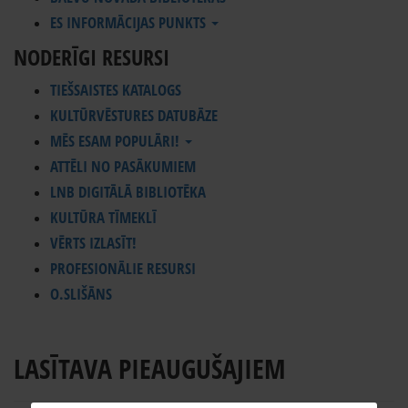
ES INFORMĀCIJAS PUNKTS
NODERĪGI RESURSI
TIEŠSAISTES KATALOGS
KULTŪRVĒSTURES DATUBĀZE
MĒS ESAM POPULĀRI!
ATTĒLI NO PASĀKUMIEM
LNB DIGITĀLĀ BIBLIOTĒKA
KULTŪRA TĪMEKLĪ
VĒRTS IZLASĪT!
PROFESIONĀLIE RESURSI
O.SLIŠĀNS
LASĪTAVA PIEAUGUŠAJIEM