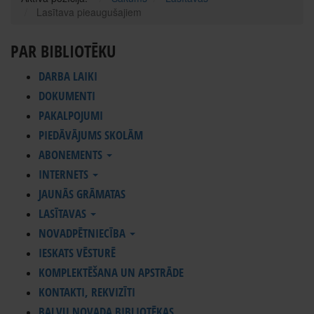
Lasītava pieaugušajiem
PAR BIBLIOTĒKU
DARBA LAIKI
DOKUMENTI
PAKALPOJUMI
PIEDĀVĀJUMS SKOLĀM
ABONEMENTS
INTERNETS
JAUNĀS GRĀMATAS
LASĪTAVAS
NOVADPĒTNIECĪBA
IESKATS VĒSTURĒ
KOMPLEKTĒŠANA UN APSTRĀDE
KONTAKTI, REKVIZĪTI
BALVU NOVADA BIBLIOTĒKAS