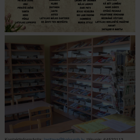
Kontaktinformācija:
lasitava@balvurcb.lv
,
tālrunis: 64522113