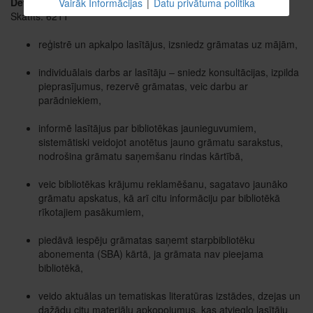
Detaļas
Vairāk Informācijas
|
Datu privātuma politika
Skatīts: 6211
reģistrē un apkalpo lasītājus, izsniedz grāmatas uz mājām,
individuālais darbs ar lasītāju – sniedz konsultācijas, izpilda
pieprasījumus, rezervē grāmatas, veic darbu ar
parādniekiem,
informē lasītājus par bibliotēkas jaunieguvumiem,
sistemātiski veidojot anotētus jauno grāmatu sarakstus,
nodrošina grāmatu saņemšanu rindas kārtībā,
veic bibliotēkas krājumu reklamēšanu, sagatavo jaunāko
grāmatu apskatus, kā arī citu informāciju par bibliotēkā
rīkotajiem pasākumiem,
piedāvā iespēju grāmatas saņemt starpbibliotēku
abonementa (SBA) kārtā, ja grāmata nav pieejama
bibliotēkā,
veido aktuālas un tematiskas literatūras izstādes, dzejas un
dažādu citu materiālu apkopojumus, kas atvieglo lasītāju