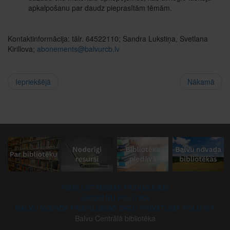
apkalpošanu par daudz pieprasītām tēmām.
Kontaktinformācija: tālr. 64522110; Sandra Lukstiņa, Svetlana
Kirillova;
abonements@balvurcb.lv
Iepriekšējā
Nākamā
PIEKĻŪSTAMĪBAS PAZIŅOJUMS
SĪKDATŅU POLITIKA
BALVU NOVADA PAŠVALDĪBAS DATU PRIVĀTUMA POLITIKA
Balvu Centrālā bibliotēka