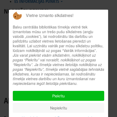
ES INFORMĀCIJAS PUNKTS
NODERĪGI RESURSI
Vietne izmanto sīkdatnes!
TIEŠSAISTES KATALOGS
Balvu centrālās bibliotēkas tīmekļa vietnē tiek
KULTŪRVĒSTURES DATUBĀZE
izmantotas mūsu un trešo pušu sīkdatnes (angļu
MĒS ESAM POPULĀRI!
valodā „cookies”), lai nodrošinātu tās darbību un
palīdzētu uzlabot vietnes lietošanas pieredzi un
ATTĒLI NO PASĀKUMIEM
kvalitāti. Lai uzzinātu vairāk par mūsu sīkdatņu politiku,
LNB DIGITĀLĀ BIBLIOTĒKA
lūdzam noklikšķināt uz pogas “Vairāk informācijas”.
Jūs varat piekrist visām sīkdatnēm, noklikšķinot uz
KULTŪRA TĪMEKLĪ
pogas “Piekrītu” vai noraidīt, noklikšķinot uz pogas
VĒRTS IZLASĪT!
“Nepiekrītu”. Ja tīmekļa vietnes lietotājs noklikšķina uz
pogas “Nepiekrītu”, tīmekļa vietnē saglabājas tehniskās
PROFESIONĀLIE RESURSI
sīkdatnes, kuras ir nepieciešamas, lai nodrošinātu
tīmekļa vietnes darbību un kuru izmantošanai nav
O.SLIŠĀNS
nepieciešams iegūt lietotāja piekrišanu.
Piekrītu
ABONEMENTS
Nepiekrītu