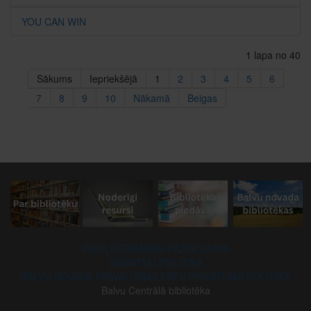
YOU CAN WIN
1 lapa no 40
Sākums
Iepriekšējā
1
2
3
4
5
6
7
8
9
10
Nākamā
Beigas
PIEKĻŪSTAMĪBAS PAZIŅOJUMS
SĪKDATŅU POLITIKA
BALVU NOVADA PAŠVALDĪBAS DATU PRIVĀTUMA POLITIKA
Balvu Centrālā bibliotēka