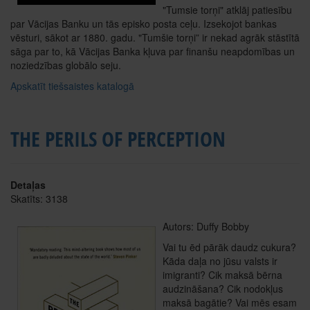
"Tumsie torņi" atklāj patiesību
par Vācijas Banku un tās episko posta ceļu. Izsekojot bankas
vēsturi, sākot ar 1880. gadu. "Tumšie torņi” ir nekad agrāk stāstītā
sāga par to, kā Vācijas Banka kļuva par finanšu neapdomības un
noziedzības globālo seju.
Apskatīt tiešsaistes katalogā
THE PERILS OF PERCEPTION
Detaļas
Skatīts: 3138
Autors: Duffy Bobby
Vai tu ēd pārāk daudz cukura?
Kāda daļa no jūsu valsts ir
imigranti? Cik maksā bērna
audzināšana? Cik nodokļus
maksā bagātie? Vai mēs esam