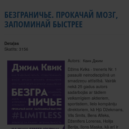
БЕЗГРАНИЧЬЕ. ПРОКАЧАЙ МОЗГ,
ЗАПОМИНАЙ БЫСТРЕЕ
Detaļas
Skatīts: 3156
Autors: Квик Джим
Džims Kviks - treneris Nr. 1
pasaulē neirodisciplīnā un
smadzeņu attīstībā. Vairāk
nekā 25 gadus autors
sadarbojās ar tādiem
veiksmīgiem aktieriem,
sportistiem, lielo kompāniju
direktoriem, kā Hjū Džekmans,
Vils Smits, Bens Afleks,
Dženifers Lorenss, Holija
Berija, Ilons Maska, kā arī ir