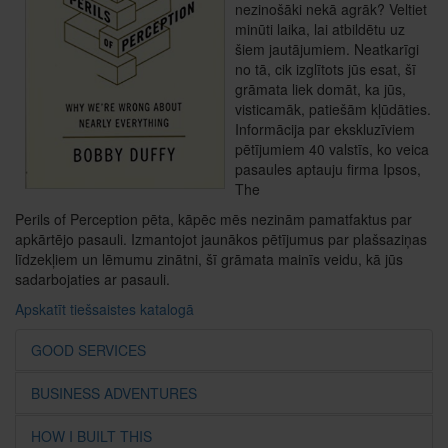
nezinošāki nekā agrāk? Veltiet
minūti laika, lai atbildētu uz
šiem jautājumiem. Neatkarīgi
no tā, cik izglītots jūs esat, šī
grāmata liek domāt, ka jūs,
visticamāk, patiešām kļūdāties.
Informācija par ekskluzīviem
pētījumiem 40 valstīs, ko veica
pasaules aptauju firma Ipsos,
The
Perils of Perception pēta, kāpēc mēs nezinām pamatfaktus par
apkārtējo pasauli. Izmantojot jaunākos pētījumus par plašsaziņas
līdzekļiem un lēmumu zinātni, šī grāmata mainīs veidu, kā jūs
sadarbojaties ar pasauli.
Apskatīt tiešsaistes katalogā
GOOD SERVICES
BUSINESS ADVENTURES
HOW I BUILT THIS