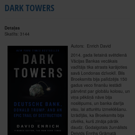
DARK TOWERS
Detaļas
Skatīts: 3144
Autors: Enrich David
2014. gada lietainā svētdienā
Vācijas Bankas vecākais
vadītājs tika atrasts karājoties
savā Londonas dzīvoklī. Bils
Broeksmits bija palīdzējis 150
gadus veco finanšu iestādi
pārvērst par globālu kolosu, un
viņa pēkšņā nāve bija
noslēpums, un banka darīja
visu, lai atturētu izmeklēšanu.
Izrādījās, ka Broeksmits bija
cilvēks, kurš zināja pārāk
daudz. Godalgotais žurnālists
Deivids Enrihs Grāmatā