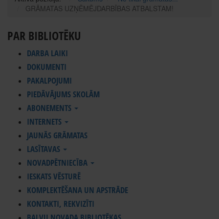
GRĀMATAS UZŅĒMĒJDARBĪBAS ATBALSTAM!
PAR BIBLIOTĒKU
DARBA LAIKI
DOKUMENTI
PAKALPOJUMI
PIEDĀVĀJUMS SKOLĀM
ABONEMENTS
INTERNETS
JAUNĀS GRĀMATAS
LASĪTAVAS
NOVADPĒTNIECĪBA
IESKATS VĒSTURĒ
KOMPLEKTĒŠANA UN APSTRĀDE
KONTAKTI, REKVIZĪTI
BALVU NOVADA BIBLIOTĒKAS