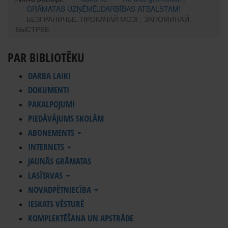
GRĀMATAS UZŅĒMĒJDARBĪBAS ATBALSTAM!
БЕЗГРАНИЧЬЕ. ПРОКАЧАЙ МОЗГ, ЗАПОМИНАЙ
БЫСТРЕЕ
PAR BIBLIOTĒKU
DARBA LAIKI
DOKUMENTI
PAKALPOJUMI
PIEDĀVĀJUMS SKOLĀM
ABONEMENTS
INTERNETS
JAUNĀS GRĀMATAS
LASĪTAVAS
NOVADPĒTNIECĪBA
IESKATS VĒSTURĒ
KOMPLEKTĒŠANA UN APSTRĀDE