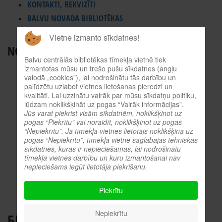
KONTAKTI, REKVIZĪTI
BALVU NOVADA BIBLIOTĒKAS
ES INFORMĀCIJAS PUNKTS
Vietne izmanto sīkdatnes!
NODERĪGI RESURSI
Balvu centrālās bibliotēkas tīmekļa vietnē tiek
TIEŠSAISTES KATALOGS
izmantotas mūsu un trešo pušu sīkdatnes (angļu
valodā „cookies”), lai nodrošinātu tās darbību un
KULTŪRVĒSTURES DATUBĀZE
palīdzētu uzlabot vietnes lietošanas pieredzi un
kvalitāti. Lai uzzinātu vairāk par mūsu sīkdatņu politiku,
MĒS ESAM POPULĀRI!
lūdzam noklikšķināt uz pogas “Vairāk informācijas”.
ATTĒLI NO PASĀKUMIEM
Jūs varat piekrist visām sīkdatnēm, noklikšķinot uz
pogas “Piekrītu” vai noraidīt, noklikšķinot uz pogas
LNB DIGITĀLĀ BIBLIOTĒKA
“Nepiekrītu”. Ja tīmekļa vietnes lietotājs noklikšķina uz
KULTŪRA TĪMEKLĪ
pogas “Nepiekrītu”, tīmekļa vietnē saglabājas tehniskās
sīkdatnes, kuras ir nepieciešamas, lai nodrošinātu
VĒRTS IZLASĪT!
tīmekļa vietnes darbību un kuru izmantošanai nav
PROFESIONĀLIE RESURSI
nepieciešams iegūt lietotāja piekrišanu.
O.SLIŠĀNS
Piekrītu
Nepiekrītu
БЕЗГРАНИЧЬЕ. ПРОКАЧАЙ МОЗГ,