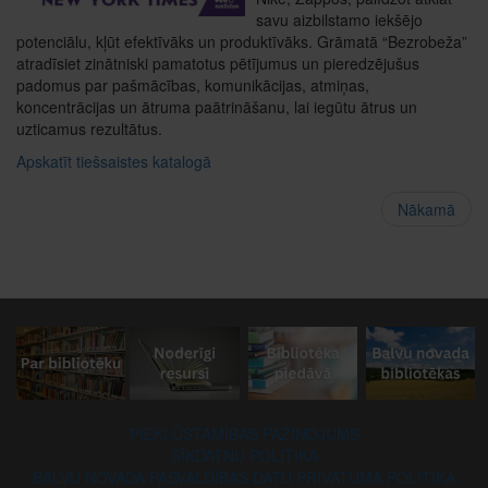
savu aizbilstamo iekšējo
potenciālu, kļūt efektīvāks un produktīvāks. Grāmatā “Bezrobeža”
atradīsiet zinātniski pamatotus pētījumus un pieredzējušus
padomus par pašmācības, komunikācijas, atmiņas,
koncentrācijas un ātruma paātrināšanu, lai iegūtu ātrus un
uzticamus rezultātus.
Apskatīt tiešsaistes katalogā
Nākamā
PIEKĻŪSTAMĪBAS PAZIŅOJUMS
SĪKDATŅU POLITIKA
BALVU NOVADA PAŠVALDĪBAS DATU PRIVĀTUMA POLITIKA