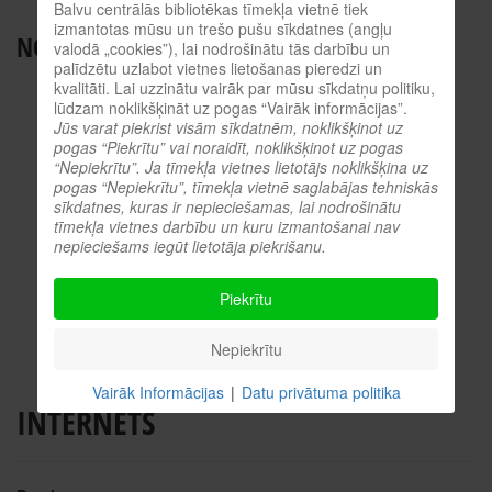
ES INFORMĀCIJAS PUNKTS
Balvu centrālās bibliotēkas tīmekļa vietnē tiek
izmantotas mūsu un trešo pušu sīkdatnes (angļu
NODERĪGI RESURSI
valodā „cookies”), lai nodrošinātu tās darbību un
palīdzētu uzlabot vietnes lietošanas pieredzi un
TIEŠSAISTES KATALOGS
kvalitāti. Lai uzzinātu vairāk par mūsu sīkdatņu politiku,
lūdzam noklikšķināt uz pogas “Vairāk informācijas”.
KULTŪRVĒSTURES DATUBĀZE
Jūs varat piekrist visām sīkdatnēm, noklikšķinot uz
MĒS ESAM POPULĀRI!
pogas “Piekrītu” vai noraidīt, noklikšķinot uz pogas
“Nepiekrītu”. Ja tīmekļa vietnes lietotājs noklikšķina uz
ATTĒLI NO PASĀKUMIEM
pogas “Nepiekrītu”, tīmekļa vietnē saglabājas tehniskās
sīkdatnes, kuras ir nepieciešamas, lai nodrošinātu
LNB DIGITĀLĀ BIBLIOTĒKA
tīmekļa vietnes darbību un kuru izmantošanai nav
KULTŪRA TĪMEKLĪ
nepieciešams iegūt lietotāja piekrišanu.
VĒRTS IZLASĪT!
Piekrītu
PROFESIONĀLIE RESURSI
O.SLIŠĀNS
Nepiekrītu
Vairāk Informācijas
|
Datu privātuma politika
INTERNETS