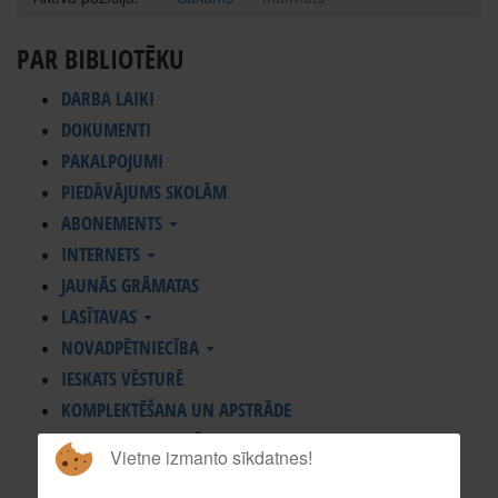
PAR BIBLIOTĒKU
DARBA LAIKI
DOKUMENTI
PAKALPOJUMI
PIEDĀVĀJUMS SKOLĀM
ABONEMENTS
INTERNETS
JAUNĀS GRĀMATAS
LASĪTAVAS
NOVADPĒTNIECĪBA
IESKATS VĒSTURĒ
KOMPLEKTĒŠANA UN APSTRĀDE
KONTAKTI, REKVIZĪTI
Vietne izmanto sīkdatnes!
BALVU NOVADA BIBLIOTĒKAS