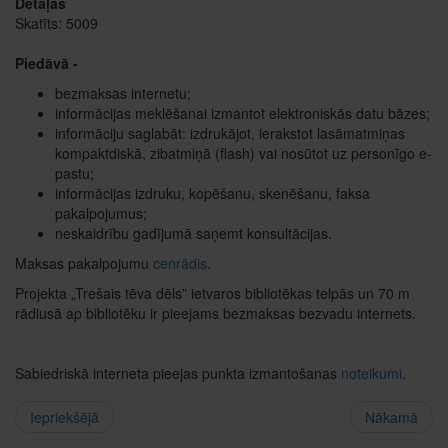
Detaļas
Skatīts: 5009
Piedāvā -
bezmaksas internetu;
informācijas meklēšanai izmantot elektroniskās datu bāzes;
informāciju saglabāt: izdrukājot, ierakstot lasāmatmiņas
kompaktdiskā, zibatmiņā (flash) vai nosūtot uz personīgo e-
pastu;
informācijas izdruku, kopēšanu, skenēšanu, faksa
pakalpojumus;
neskaidrību gadījumā saņemt konsultācijas.
Maksas pakalpojumu
cenrādis
.
Projekta „Trešais tēva dēls” ietvaros bibliotēkas telpās un 70 m
rādiusā ap bibliotēku ir pieejams bezmaksas bezvadu internets.
Sabiedriskā interneta pieejas punkta izmantošanas
noteikumi
.
Iepriekšējā
Nākamā