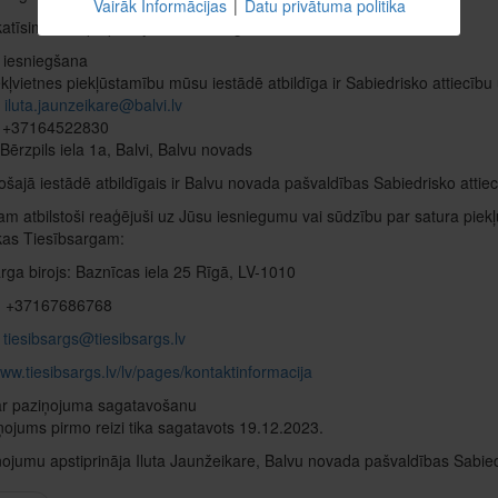
Vairāk Informācijas
|
Datu privātuma politika
atīsim Jūsu pieprasījumu un sniegsim atbildi 7 dienu laikā.
 iesniegšana
kļvietnes piekļūstamību mūsu iestādē atbildīga ir Sabiedrisko attiecību
:
iluta.jaunzeikare@balvi.lv
: +37164522830
Bērzpils iela 1a, Balvi, Balvu novads
šajā iestādē atbildīgais ir Balvu novada pašvaldības Sabiedrisko attiec
m atbilstoši reaģējuši uz Jūsu iesniegumu vai sūdzību par satura piekļ
kas Tiesībsargam:
rga birojs: Baznīcas iela 25 Rīgā, LV-1010
s: +37167686768
:
tiesibsargs@tiesibsargs.lv
www.tiesibsargs.lv/lv/pages/kontaktinformacija
ar paziņojuma sagatavošanu
ņojums pirmo reizi tika sagatavots 19.12.2023.
ojumu apstiprināja Iluta Jaunžeikare, Balvu novada pašvaldības Sabied