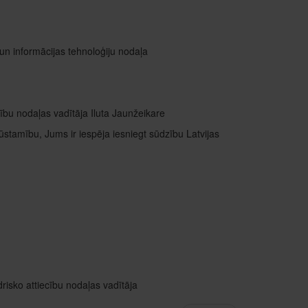
 un informācijas tehnoloģiju nodaļa
ību nodaļas vadītāja Iluta Jaunžeikare
ūstamību, Jums ir iespēja iesniegt sūdzību Latvijas
risko attiecību nodaļas vadītāja