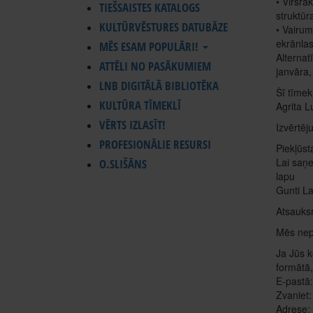
• Virsra
TIEŠSAISTES KATALOGS
struktūr
KULTŪRVĒSTURES DATUBĀZE
• Vairuma
ekrānlas
MĒS ESAM POPULĀRI!
Alternat
ATTĒLI NO PASĀKUMIEM
janvāra,
LNB DIGITĀLĀ BIBLIOTĒKA
Šī tīmek
KULTŪRA TĪMEKLĪ
Agrita L
VĒRTS IZLASĪT!
Izvērtēj
PROFESIONĀLIE RESURSI
Piekļūst
Lai saņe
O.SLIŠĀNS
lapu
Gunti L
Atsauks
Mēs nepā
Ja Jūs k
formātā,
E-pastā
Zvaniet
Adrese: 