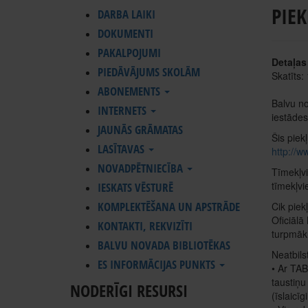
PIE
DARBA LAIKI
DOKUMENTI
PAKALPOJUMI
Detaļas
PIEDĀVĀJUMS SKOLĀM
Skatīts:
ABONEMENTS
Balvu no
INTERNETS
iestādes
JAUNĀS GRĀMATAS
Šis piek
LASĪTAVAS
http://w
NOVADPĒTNIECĪBA
Tīmekļvi
tīmekļvi
IESKATS VĒSTURĒ
KOMPLEKTĒŠANA UN APSTRĀDE
Cik piek
Oficiālā
KONTAKTI, REKVIZĪTI
turpmāk 
BALVU NOVADA BIBLIOTĒKAS
Neatbils
ES INFORMĀCIJAS PUNKTS
• Ar TAB
taustiņu
NODERĪGI RESURSI
(īslaicī