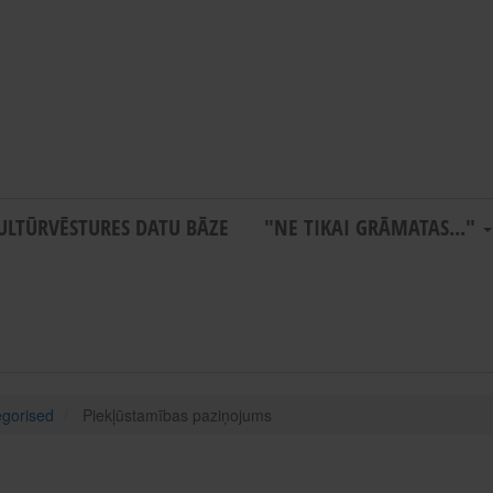
ULTŪRVĒSTURES DATU BĀZE
"NE TIKAI GRĀMATAS..."
gorised
Piekļūstamības paziņojums