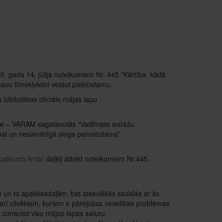
. gada 14. jūlija noteikumiem Nr. 445 "Kārtība, kādā
avu tīmekļvietni veidot piekļūstamu.
bibliotēkas oficiālo mājas lapu
de – VARAM sagatavotās “Vadlīnijas iestāžu
anai un nesamērīgā sloga pamatošanai”.
balvurcb.lv/cb/
daļēji atbilst noteikumiem Nr.445.
em un to apakšsadaļām, bet atsevišķās sadaļās ar šo
arī cilvēkiem, kuriem ir pārejošas veselības problēmas
īgi izmantot visu mājas lapas saturu.