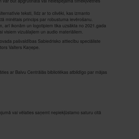
jiem var būt apgrūtināta vai neiespējama tīmekļvietnes
ternatīvie teksti, līdz ar to cilvēki, kas izmanto
nktā minētais princips par robustuma ievērošanu.
iem, arī ikonām un logotipiem tika uzsākta no 2021.gada
i visiem vizuālajiem un audio materiāliem.
novada pašvaldības Sabiedrisko attiecību speciāliste
tors Valters Kaņepe.
ties ar Balvu Centrālās bibliotēkas atbildīgo par mājas
ojumā vai vēlaties saņemt nepiekļūstamo saturu citā