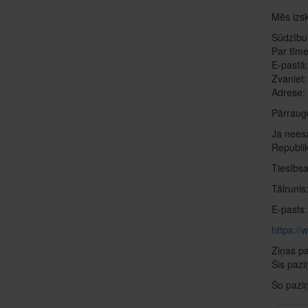
Mēs izsk
Sūdzību
Par tīme
E-pastā
Zvaniet
Adrese: 
Pārraugo
Ja neesa
Republi
Tiesībsa
Tālruni
E-pasts
https://
Ziņas p
Šis pazi
Šo paziņ