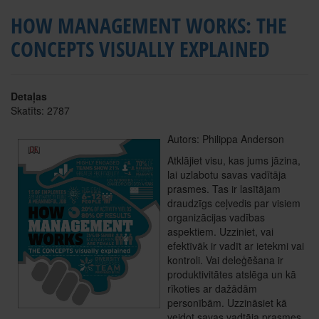
HOW MANAGEMENT WORKS: THE
CONCEPTS VISUALLY EXPLAINED
Detaļas
Skatīts: 2787
Autors: Philippa Anderson
Atklājiet visu, kas jums jāzina,
lai uzlabotu savas vadītāja
prasmes. Tas ir lasītājam
draudzīgs ceļvedis par visiem
organizācijas vadības
aspektiem. Uzziniet, vai
efektīvāk ir vadīt ar ietekmi vai
kontroli. Vai deleģēšana ir
produktivitātes atslēga un kā
rīkoties ar dažādām
personībām. Uzzināsiet kā
veidot savas vadtāja prasmes