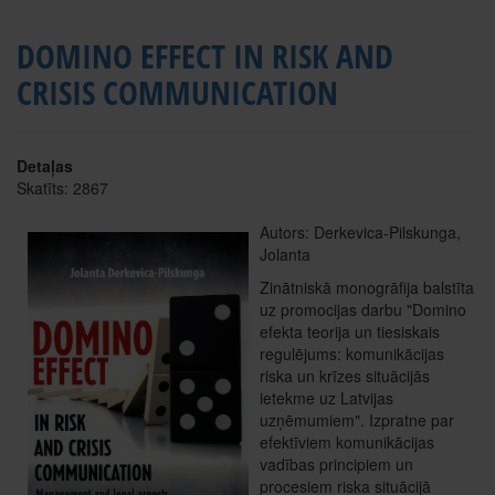
DOMINO EFFECT IN RISK AND
CRISIS COMMUNICATION
Detaļas
Skatīts: 2867
Autors: Derkevica-Pilskunga,
Jolanta
Zinātniskā monogrāfija balstīta
uz promocijas darbu "Domino
efekta teorija un tiesiskais
regulējums: komunikācijas
riska un krīzes situācijās
ietekme uz Latvijas
uzņēmumiem". Izpratne par
efektīviem komunikācijas
vadības principiem un
procesiem riska situācijā