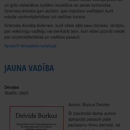
un gūtu vislabākos izpildes rezultātus no savas komandas.
Grāmata domāta gan atzītam, gan topošam vadītājam kurš
mācās uzņēmējdarbības vai vadības kursos.
Grāmata domāta ikvienam, kurš vēlas sākt savu biznesu, lai kļūtu
par veiksmīgu vadītāju vai vienkārši tiem, kuri vēlas uzzināt vairāk
par uzņēmējdarbības un vadības pasauli.
Apskatīt tiešsaistes katalogā
JAUNA VADĪBA
Detaļas
Skatīts: 2822
Autors: Burkus Deivids
Šī izaicinošā darba autors
apkopojis pasaulē plaši
pazīstamu firmu pieredzi, kā