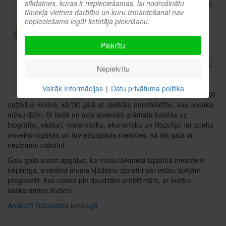
sīkdatnes, kuras ir nepieciešamas, lai nodrošinātu
kāda būs nākotne. Bet mums
tīmekļa vietnes darbību un kuru izmantošanai nav
tomēr ir jāpieņem lēmumi.
nepieciešams iegūt lietotāja piekrišanu.
Tāpēc mēs tiecamies pēc
noteiktības, kas nevar
pastāvēt, un izgudrojam
Piekrītu
zināšanas, kuru mums nav.
Taču cilvēki gūst panākumus,
Nepiekrītu
jo ir pielāgojušies videi, kuru
saprot tikai nepilnīgi. Visā
Vairāk Informācijas
|
Datu privātuma politika
vēsturē mēs esam izstrādājuši
dažādus veidus, kā tikt galā ar radikālo nenoteiktību, kas nosaka
mūsu dzīvi. Šī tiešā un acis atverošā grāmata balstās uz
biogrāfiju, vēsturi, matemātiku, ekonomiku un filozofiju, lai izceltu
visveiksmīgākās un tuvredzīgākās metodes, kā tikt galā ar
nezināmu nākotni.
Galu galā autori apgalvo, ka mūsu laikmetā izplatītā metode ir
nepilnīga, sniedzot mums kļūdainu izpratni par mūsu spējām
prognozēt, kas noved pie daudzām problēmām, ar kurām
saskaramies šodien.
Apskatīt tiešsaistes katalogā