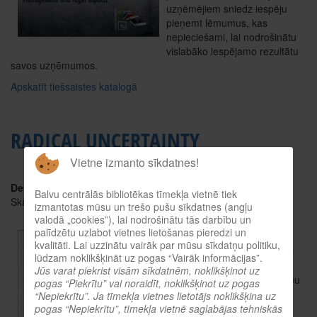
uzņēmējiem sniedz iespēju
pieņemt lēmumus, kas
nepieciešami, lai nodrošinātu
vislabāko iespējamo rezultātu
savos uzņēmumos.
Apskatīt tiešsaistes katalogā
RADICAL UNCERTAINTY
Vietne izmanto sīkdatnes!
Detaļas
Balvu centrālās bibliotēkas tīmekļa vietnē tiek
Skatīts: 2802
izmantotas mūsu un trešo pušu sīkdatnes (angļu
valodā „cookies”), lai nodrošinātu tās darbību un
Autors: Kay John
palīdzētu uzlabot vietnes lietošanas pieredzi un
kvalitāti. Lai uzzinātu vairāk par mūsu sīkdatņu politiku,
Šis vērienīgais un pārdomas
lūdzam noklikšķināt uz pogas “Vairāk informācijas”.
rosinošais jaunais darbs
Jūs varat piekrist visām sīkdatnēm, noklikšķinot uz
piedāvā visaptverošu lēmumu
pogas “Piekrītu” vai noraidīt, noklikšķinot uz pogas
pieņemšanas analīzi visās
“Nepiekrītu”. Ja tīmekļa vietnes lietotājs noklikšķina uz
dzīves jomās. Mēs nezinām,
pogas “Nepiekrītu”, tīmekļa vietnē saglabājas tehniskās