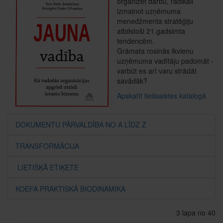
organizēt darbu, radikāli
izmainot uzņēmuma
menedžmenta stratēģiju
atbilstoši 21.gadsimta
tendencēm.
Grāmata rosinās ikvienu
uzņēmuma vadītāju padomāt -
varbūt es arī varu strādāt
savādāk?
Apskatīt tiešsaistes katalogā
DOKUMENTU PĀRVALDĪBA NO A LĪDZ Z
TRANSFORMĀCIJA
LIETIŠĶĀ ETIĶETE
KOEFA PRAKTISKĀ BIODINAMIKA
3 lapa no 40