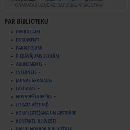
GRĀMATAS UZŅĒMĒJDARBĪBAS ATBALSTAM!
PAR BIBLIOTĒKU
DARBA LAIKI
DOKUMENTI
PAKALPOJUMI
PIEDĀVĀJUMS SKOLĀM
ABONEMENTS
INTERNETS
JAUNĀS GRĀMATAS
LASĪTAVAS
NOVADPĒTNIECĪBA
IESKATS VĒSTURĒ
KOMPLEKTĒŠANA UN APSTRĀDE
KONTAKTI, REKVIZĪTI
BALVU NOVADA BIBLIOTĒKAS