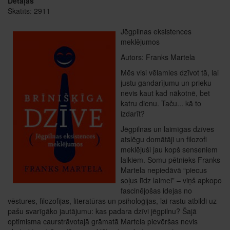
Detaļas
Skatīts: 2911
Jēgpilnas eksistences
meklējumos
Autors: Franks Martela
Mēs visi vēlamies dzīvot tā, lai
justu gandarījumu un prieku
nevis kaut kad nākotnē, bet
katru dienu. Taču... kā to
izdarīt?
Jēgpilnas un laimīgas dzīves
atslēgu domātāji un filozofi
meklējuši jau kopš senseniem
laikiem. Somu pētnieks Franks
Martela nepiedāvā “piecus
soļus līdz laimei” – viņš apkopo
fascinējošas idejas no
vēstures, filozofijas, literatūras un psiholoģijas, lai rastu atbildi uz
pašu svarīgāko jautājumu: kas padara dzīvi jēgpilnu? Šajā
optimisma caurstrāvotajā grāmatā Martela pievēršas nevis