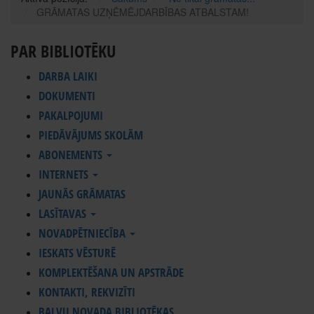
GRĀMATAS UZŅĒMĒJDARBĪBAS ATBALSTAM!
PAR BIBLIOTĒKU
DARBA LAIKI
DOKUMENTI
PAKALPOJUMI
PIEDĀVĀJUMS SKOLĀM
ABONEMENTS
INTERNETS
JAUNĀS GRĀMATAS
LASĪTAVAS
NOVADPĒTNIECĪBA
IESKATS VĒSTURĒ
KOMPLEKTĒŠANA UN APSTRĀDE
KONTAKTI, REKVIZĪTI
BALVU NOVADA BIBLIOTĒKAS