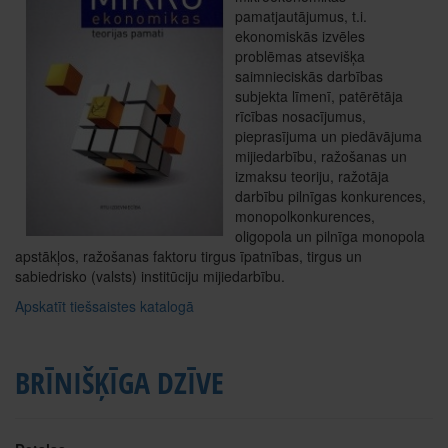
pamatjautājumus, t.i.
ekonomiskās izvēles
problēmas atsevišķa
saimnieciskās darbības
subjekta līmenī, patērētāja
rīcības nosacījumus,
pieprasījuma un piedāvājuma
mijiedarbību, ražošanas un
izmaksu teoriju, ražotāja
darbību pilnīgas konkurences,
monopolkonkurences,
oligopola un pilnīga monopola
apstākļos, ražošanas faktoru tirgus īpatnības, tirgus un
sabiedrisko (valsts) institūciju mijiedarbību.
Apskatīt tiešsaistes katalogā
BRĪNIŠĶĪGA DZĪVE