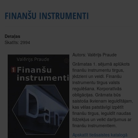
FINANŠU INSTRUMENTI
Detaļas
Skatīts: 2994
Autors: Valērijs Praude
Grāmatas 1. sējumā aplūkots
finanšu instrumentu tirgus,
jēdzieni un veidi. Finanšu
instrumentu tirgus valsts
regulēšana. Korporatīvās
obligācijas. Grāmata būs
saistoša ikvienam ieguldītājam,
kas vēlas patstāvīgi izpētīt
finanšu tirgus, ieguldīt naudas
līdzekļus un veikt darījumus ar
finanšu instrumentiem.
Apskatīt tiešsaistes katalogā