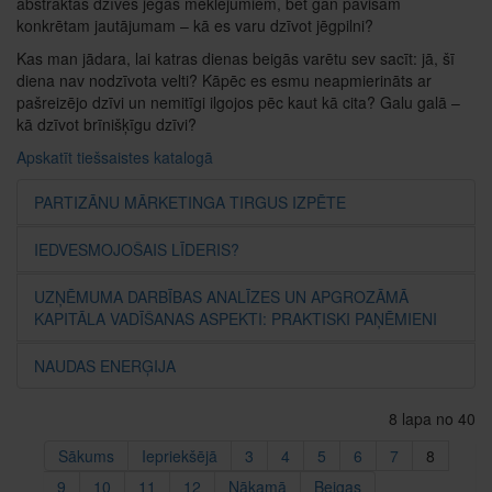
abstraktas dzīves jēgas meklējumiem, bet gan pavisam
konkrētam jautājumam – kā es varu dzīvot jēgpilni?
Kas man jādara, lai katras dienas beigās varētu sev sacīt: jā, šī
diena nav nodzīvota velti? Kāpēc es esmu neapmierināts ar
pašreizējo dzīvi un nemitīgi ilgojos pēc kaut kā cita? Galu galā –
kā dzīvot brīnišķīgu dzīvi?
Apskatīt tiešsaistes katalogā
PARTIZĀNU MĀRKETINGA TIRGUS IZPĒTE
IEDVESMOJOŠAIS LĪDERIS?
UZŅĒMUMA DARBĪBAS ANALĪZES UN APGROZĀMĀ
KAPITĀLA VADĪŠANAS ASPEKTI: PRAKTISKI PAŅĒMIENI
NAUDAS ENERĢIJA
8 lapa no 40
Sākums
Iepriekšējā
3
4
5
6
7
8
9
10
11
12
Nākamā
Beigas