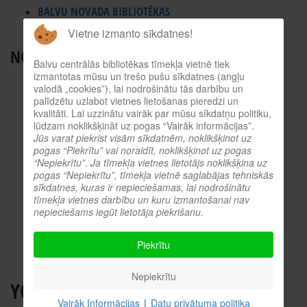
BALVU NOVADA BIBLIOTĒKAS
ES INFORMĀCIJAS PUNKTS
Vietne izmanto sīkdatnes!
NODERĪGI RESURSI
Balvu centrālās bibliotēkas tīmekļa vietnē tiek
izmantotas mūsu un trešo pušu sīkdatnes (angļu
TIEŠSAISTES KATALOGS
valodā „cookies”), lai nodrošinātu tās darbību un
KULTŪRVĒSTURES DATUBĀZE
palīdzētu uzlabot vietnes lietošanas pieredzi un
kvalitāti. Lai uzzinātu vairāk par mūsu sīkdatņu politiku,
MĒS ESAM POPULĀRI!
lūdzam noklikšķināt uz pogas “Vairāk informācijas”.
Jūs varat piekrist visām sīkdatnēm, noklikšķinot uz
ATTĒLI NO PASĀKUMIEM
pogas “Piekrītu” vai noraidīt, noklikšķinot uz pogas
LNB DIGITĀLĀ BIBLIOTĒKA
“Nepiekrītu”. Ja tīmekļa vietnes lietotājs noklikšķina uz
pogas “Nepiekrītu”, tīmekļa vietnē saglabājas tehniskās
KULTŪRA TĪMEKLĪ
sīkdatnes, kuras ir nepieciešamas, lai nodrošinātu
VĒRTS IZLASĪT!
tīmekļa vietnes darbību un kuru izmantošanai nav
nepieciešams iegūt lietotāja piekrišanu.
PROFESIONĀLIE RESURSI
O.SLIŠĀNS
Piekrītu
Nepiekrītu
YOU CAN WIN
Vairāk Informācijas
|
Datu privātuma politika