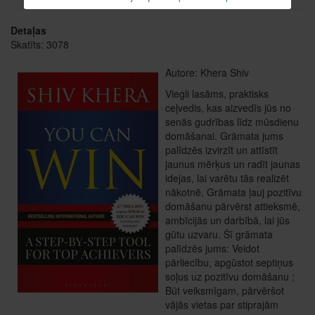
Detaļas
Skatīts: 3078
Autore: Khera Shiv
Viegli lasāms, praktisks
ceļvedis, kas aizvedīs jūs no
senās gudrības līdz mūsdienu
domāšanai. Grāmata jums
palīdzēs izvirzīt un attīstīt
jaunus mērķus un radīt jaunas
idejas, lai varētu tās realizēt
nākotnē. Grāmata ļauj pozitīvu
domāšanu pārvērst attieksmē,
ambīcijās un darbībā, lai jūs
gūtu uzvaru. Šī grāmata
palīdzēs jums: Veidot
pārliecību, apgūstot septiņus
soļus uz pozitīvu domāšanu ;
Būt veiksmīgam, pārvēršot
vājās vietas par stiprajām