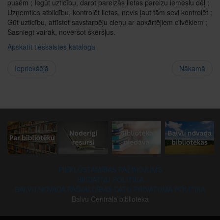
pusēm ; Iegūt uzticību, darot pareizās lietas pareizu iemeslu dēļ ;
Uzņemties atbildību, kontrolēt lietas, nevis ļaut tām sevi kontrolēt ;
Gūt uzticību, attīstot savstarpēju cieņu ar apkārtējiem cilvēkiem ;
Sasniegt vairāk, novēršot šķēršļus.
Apskatīt tiešsaistes katalogā
Iepriekšējā
Nākamā
PIEKĻŪSTAMĪBAS PAZIŅOJUMS
SĪKDATŅU POLITIKA
BALVU NOVADA PAŠVALDĪBAS DATU PRIVĀTUMA POLITIKA
Balvu Centrālā bibliotēka