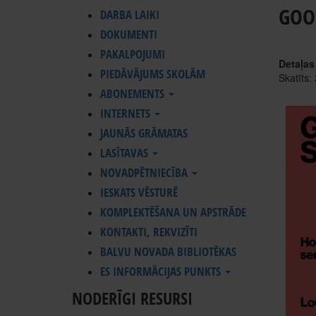
GOO
DARBA LAIKI
DOKUMENTI
PAKALPOJUMI
Detaļas
PIEDĀVĀJUMS SKOLĀM
Skatīts:
ABONEMENTS
INTERNETS
JAUNĀS GRĀMATAS
LASĪTAVAS
NOVADPĒTNIECĪBA
IESKATS VĒSTURĒ
KOMPLEKTĒŠANA UN APSTRĀDE
KONTAKTI, REKVIZĪTI
BALVU NOVADA BIBLIOTĒKAS
ES INFORMĀCIJAS PUNKTS
NODERĪGI RESURSI