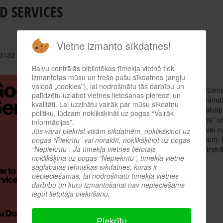
D SERVICES
Vietne izmanto sīkdatnes!
 3133
Balvu centrālās bibliotēkas tīmekļa vietnē tiek
Autors: Downe Lou
izmantotas mūsu un trešo pušu sīkdatnes (angļu
valodā „cookies”), lai nodrošinātu tās darbību un
Pakalpojumu dizains ir strauji augoša dizai
palīdzētu uzlabot vietnes lietošanas pieredzi un
par to, kā sākt darbu, taču šī ir pirmā grāma
kvalitāti. Lai uzzinātu vairāk par mūsu sīkdatņu
izveidot. Šajā grāmatā ir izklāstīti ēku pakal
politiku, lūdzam noklikšķināt uz pogas “Vairāk
Demistificēt to, ko mēs saprotam ar “labu” u
informācijas”.
kopīgos elementus, kas nozīmē, ka tie vai nu
Jūs varat piekrist visām sīkdatnēm, noklikšķinot uz
praktiķiem, gan nepraktizējošiem cilvēkiem,
pogas “Piekrītu” vai noraidīt, noklikšķinot uz pogas
“Nepiekrītu”. Ja tīmekļa vietnes lietotājs
grāmata ir galīgais jaunais ceļvedis, lai izs
noklikšķina uz pogas “Nepiekrītu”, tīmekļa vietnē
Apskatīt tiešsaistes katalogā
saglabājas tehniskās sīkdatnes, kuras ir
nepieciešamas, lai nodrošinātu tīmekļa vietnes
darbību un kuru izmantošanai nav nepieciešams
Iepriekšējā
iegūt lietotāja piekrišanu.
Piekrītu