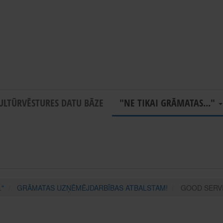
ULTŪRVĒSTURES DATU BĀZE
"NE TIKAI GRĀMATAS..."
."
GRĀMATAS UZŅĒMĒJDARBĪBAS ATBALSTAM!
GOOD SERV