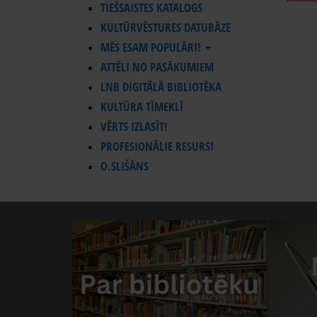
TIEŠSAISTES KATALOGS
KULTŪRVĒSTURES DATUBĀZE
MĒS ESAM POPULĀRI!
ATTĒLI NO PASĀKUMIEM
LNB DIGITĀLĀ BIBLIOTĒKA
KULTŪRA TĪMEKLĪ
VĒRTS IZLASĪT!
PROFESIONĀLIE RESURSI
O.SLIŠĀNS