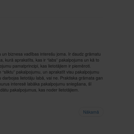
na un biznesa vadības interešu joma. Ir daudz grāmatu
ta, kurā aprakstīts, kas ir “labs” pakalpojums un kā to
pojumu pamatprincipi, kas lietotājiem ir piemēroti.
n “sliktu” pakalpojumu, un aprakstīt visu pakalpojumu
 darbojas lietotāju labā, vai ne. Praktiska grāmata gan
 kurus interesē labāka pakalpojumu sniegšana, šī
trādātu pakalpojumus, kas noder lietotājiem.
Nākamā