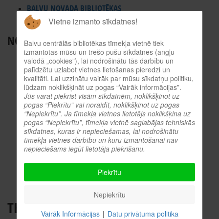
BALVU NOVADA BIBLIOTĒKAS
Vietne izmanto sīkdatnes!
ES INFORMĀCIJAS PUNKTS
NODERĪGI RESURSI
Balvu centrālās bibliotēkas tīmekļa vietnē tiek
izmantotas mūsu un trešo pušu sīkdatnes (angļu
TIEŠSAISTES KATALOGS
valodā „cookies”), lai nodrošinātu tās darbību un
palīdzētu uzlabot vietnes lietošanas pieredzi un
KULTŪRVĒSTURES DATUBĀZE
kvalitāti. Lai uzzinātu vairāk par mūsu sīkdatņu politiku,
MĒS ESAM POPULĀRI!
lūdzam noklikšķināt uz pogas “Vairāk informācijas”.
Jūs varat piekrist visām sīkdatnēm, noklikšķinot uz
ATTĒLI NO PASĀKUMIEM
pogas “Piekrītu” vai noraidīt, noklikšķinot uz pogas
LNB DIGITĀLĀ BIBLIOTĒKA
“Nepiekrītu”. Ja tīmekļa vietnes lietotājs noklikšķina uz
pogas “Nepiekrītu”, tīmekļa vietnē saglabājas tehniskās
KULTŪRA TĪMEKLĪ
sīkdatnes, kuras ir nepieciešamas, lai nodrošinātu
VĒRTS IZLASĪT!
tīmekļa vietnes darbību un kuru izmantošanai nav
nepieciešams iegūt lietotāja piekrišanu.
PROFESIONĀLIE RESURSI
O.SLIŠĀNS
Piekrītu
Nepiekrītu
THE PERILS OF PERCEPTION
Vairāk Informācijas
|
Datu privātuma politika