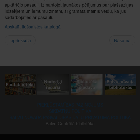
apkārtējo pasauli. Izmantojot jaunākos pētījumus par plašsaziņas
līdzekļiem un lēmumu zinātni, šī grāmata mainīs veidu, kā jūs
sadarbojaties ar pasauli.
Apskatīt tiešsaistes katalogā
Iepriekšējā
Nākamā
PIEKĻŪSTAMĪBAS PAZIŅOJUMS
SĪKDATŅU POLITIKA
BALVU NOVADA PAŠVALDĪBAS DATU PRIVĀTUMA POLITIKA
Balvu Centrālā bibliotēka