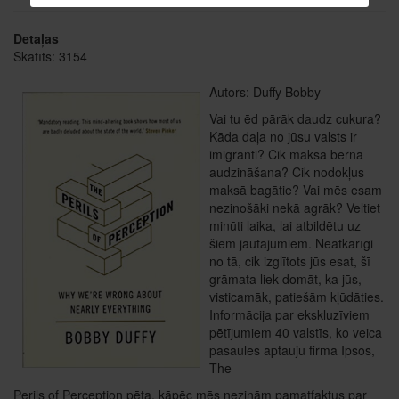
Detaļas
Skatīts: 3154
Autors: Duffy Bobby
Vai tu ēd pārāk daudz cukura?
Kāda daļa no jūsu valsts ir
imigranti? Cik maksā bērna
audzināšana? Cik nodokļus
maksā bagātie? Vai mēs esam
nezinošāki nekā agrāk? Veltiet
minūti laika, lai atbildētu uz
šiem jautājumiem. Neatkarīgi
no tā, cik izglītots jūs esat, šī
grāmata liek domāt, ka jūs,
visticamāk, patiešām kļūdāties.
Informācija par ekskluzīviem
pētījumiem 40 valstīs, ko veica
pasaules aptauju firma Ipsos,
The
Perils of Perception pēta, kāpēc mēs nezinām pamatfaktus par