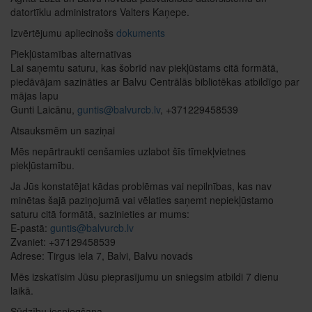
datortīklu administrators Valters Kaņepe.
Izvērtējumu apliecinošs
dokuments
Piekļūstamības alternatīvas
Lai saņemtu saturu, kas šobrīd nav piekļūstams citā formātā,
piedāvājam sazināties ar Balvu Centrālās bibliotēkas atbildīgo par
mājas lapu
Gunti Laicānu,
guntis@balvurcb.lv
, +371229458539
Atsauksmēm un saziņai
Mēs nepārtraukti cenšamies uzlabot šīs tīmekļvietnes
piekļūstamību.
Ja Jūs konstatējat kādas problēmas vai nepilnības, kas nav
minētas šajā paziņojumā vai vēlaties saņemt nepiekļūstamo
saturu citā formātā, sazinieties ar mums:
E-pastā:
guntis@balvurcb.lv
Zvaniet: +37129458539
Adrese: Tirgus iela 7, Balvi, Balvu novads
Mēs izskatīsim Jūsu pieprasījumu un sniegsim atbildi 7 dienu
laikā.
Sūdzību iesniegšana