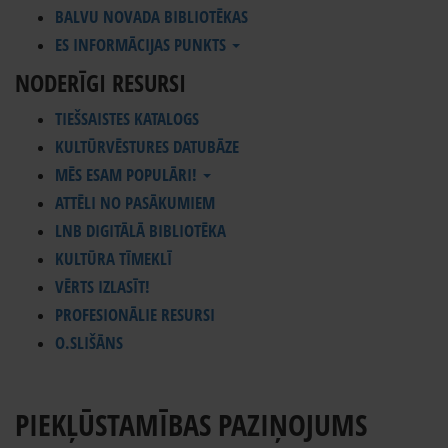
BALVU NOVADA BIBLIOTĒKAS
ES INFORMĀCIJAS PUNKTS
NODERĪGI RESURSI
TIEŠSAISTES KATALOGS
KULTŪRVĒSTURES DATUBĀZE
MĒS ESAM POPULĀRI!
ATTĒLI NO PASĀKUMIEM
LNB DIGITĀLĀ BIBLIOTĒKA
KULTŪRA TĪMEKLĪ
VĒRTS IZLASĪT!
PROFESIONĀLIE RESURSI
O.SLIŠĀNS
PIEKĻŪSTAMĪBAS PAZIŅOJUMS