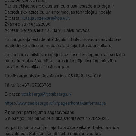
Par tīmekļvietnes piekļūstamību mūsu iestādē atbildīga ir
Sabiedrisko attiecību un informācijas tehnoloģiju nodaļa
E-pastā:
iluta.jaunzeikare@balvi.lv
Zvaniet: +37164522830
Adrese: Bērzpils iela 1a, Balvi, Balvu novads
Pārraugošajā iestādē atbildīgais ir Balvu novada pašvaldības
Sabiedrisko attiecību nodaļas vadītāja Iluta Jaunžeikare
Ja neesam atbilstoši reaģējuši uz Jūsu iesniegumu vai sūdzību
par satura piekļūstamību, Jums ir iespēja iesniegt sūdzību
Latvijas Republikas Tiesībsargam:
Tiesībsarga birojs: Baznīcas iela 25 Rīgā, LV-1010
Tālrunis: +37167686768
E-pasts:
tiesibsargs@tiesibsargs.lv
https://www.tiesibsargs.lv/lv/pages/kontaktinformacija
Ziņas par paziņojuma sagatavošanu
Šis paziņojums pirmo reizi tika sagatavots 19.12.2023.
Šo paziņojumu apstiprināja Iluta Jaunžeikare, Balvu novada
pašvaldības Sabiedrisko attiecību nodaļas vadītāja