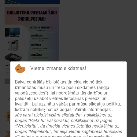
Vietne izmanto sīkdatnes!
Balvu centrālās bibliotēkas tīmekļa vietnē tiek
izmantotas mūsu un trešo pušu sīkdatnes (angļu
valodā „cookies”), lai nodrošinātu tās darbību un
palīdzētu uzlabot vietnes lietošanas pieredzi un
kvalitāti. Lai uzzinātu vairāk par mūsu sīkdatņu politiku,
lūdzam noklikšķināt uz pogas “Vairāk informācijas”.
Jūs varat piekrist visām sīkdatnēm, noklikšķinot uz
pogas “Piekrītu” vai noraidīt, noklikšķinot uz pogas
“Nepiekrītu”. Ja tīmekļa vietnes lietotājs noklikšķina uz
pogas “Nepiekrītu”, tīmekļa vietnē saglabājas tehniskās
sīkdatnes, kuras ir nepieciešamas, lai nodrošinātu