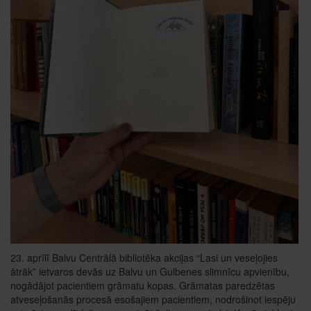
23. aprīlī Balvu Centrālā bibliotēka akcijas “Lasi un veseļojies
ātrāk” ietvaros devās uz Balvu un Gulbenes slimnīcu apvienību,
nogādājot pacientiem grāmatu kopas. Grāmatas paredzētas
atveseļošanās procesā esošajiem pacientiem, nodrošinot iespēju