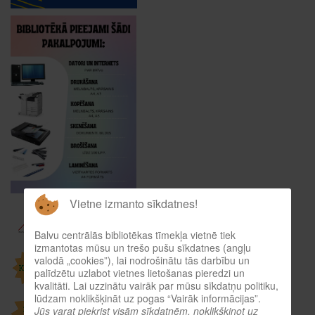
Vietne izmanto sīkdatnes!
Balvu centrālās bibliotēkas tīmekļa vietnē tiek
izmantotas mūsu un trešo pušu sīkdatnes (angļu
valodā „cookies”), lai nodrošinātu tās darbību un
palīdzētu uzlabot vietnes lietošanas pieredzi un
kvalitāti. Lai uzzinātu vairāk par mūsu sīkdatņu politiku,
lūdzam noklikšķināt uz pogas “Vairāk informācijas”.
Jūs varat piekrist visām sīkdatnēm, noklikšķinot uz