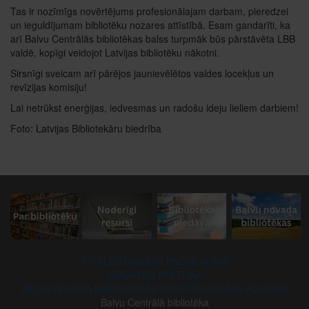
Tas ir nozīmīgs novērtējums profesionālajam darbam, pieredzei
un ieguldījumam bibliotēku nozares attīstībā. Esam gandarīti, ka
arī Balvu Centrālās bibliotēkas balss turpmāk būs pārstāvēta LBB
valdē, kopīgi veidojot Latvijas bibliotēku nākotni.
Sirsnīgi sveicam arī pārējos jaunievēlētos valdes locekļus un
revīzijas komisiju!
Lai netrūkst enerģijas, iedvesmas un radošu ideju lieliem darbiem!
Foto: Latvijas Bibliotekāru biedrība
PIEKĻŪSTAMĪBAS PAZIŅOJUMS
SĪKDATŅU POLITIKA
BALVU NOVADA PAŠVALDĪBAS DATU PRIVĀTUMA POLITIKA
Balvu Centrālā bibliotēka