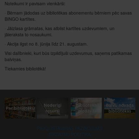
Noteikumi ir pavisam vienkārši:
· Bērnam jādodas uz bibliotēkas abonementu bērniem pēc savas
BINGO kartītes.
· Jāizlasa grāmatas, kas atbilst kartītes uzdevumiem, un
jāieraksta to nosaukumi.
· Akcija ilgst no 8. jūnija līdz 21. augustam.
Visi dalībnieki, kuri būs izpildījuši uzdevumus, saņems patīkamas
balviņas.
Tiekamies bibliotēkā!
PIEKĻŪSTAMĪBAS PAZIŅOJUMS
SĪKDATŅU POLITIKA