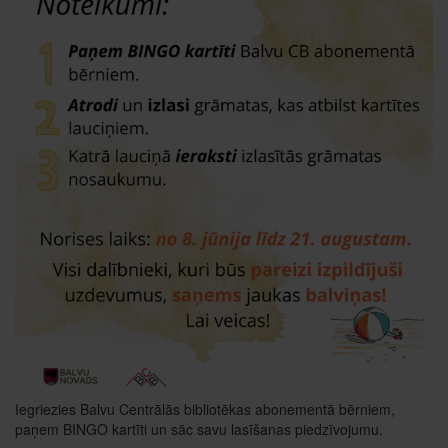
Iegriezies Balvu Centrālās bibliotēkas abonementā bērniem,
paņem BINGO kartīti un sāc savu lasīšanas piedzīvojumu.