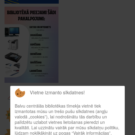
Vietne izmanto sīkdatnes!
Balvu centrālās bibliotēkas tīmekļa vietnē tiek
izmantotas mūsu un trešo pušu sīkdatnes (angļu
valodā „cookies”), lai nodrošinātu tās darbību un
palīdzētu uzlabot vietnes lietošanas pieredzi un
kvalitāti. Lai uzzinātu vairāk par mūsu sīkdatņu politiku,
lūdzam noklikšķināt uz pogas “Vairāk informācijas”.