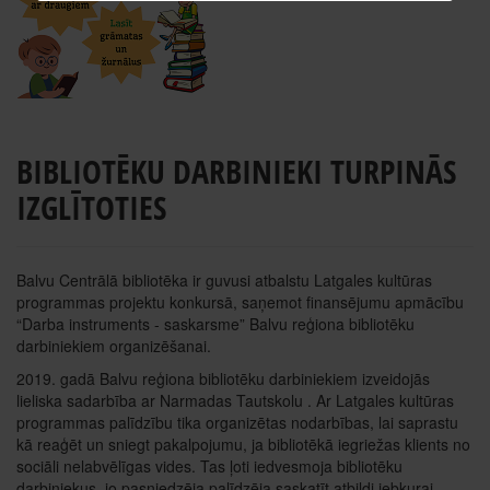
BIBLIOTĒKU DARBINIEKI TURPINĀS
IZGLĪTOTIES
Balvu Centrālā bibliotēka ir guvusi atbalstu Latgales kultūras
programmas projektu konkursā, saņemot finansējumu apmācību
“Darba instruments - saskarsme” Balvu reģiona bibliotēku
darbiniekiem organizēšanai.
2019. gadā Balvu reģiona bibliotēku darbiniekiem izveidojās
lieliska sadarbība ar Narmadas Tautskolu . Ar Latgales kultūras
programmas palīdzību tika organizētas nodarbības, lai saprastu
kā reaģēt un sniegt pakalpojumu, ja bibliotēkā iegriežas klients no
sociāli nelabvēlīgas vides. Tas ļoti iedvesmoja bibliotēku
darbiniekus, jo pasniedzēja palīdzēja saskatīt atbildi jebkurai