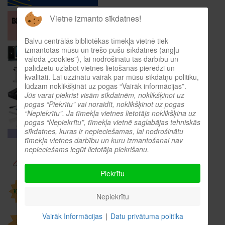
Vietne izmanto sīkdatnes!
Balvu centrālās bibliotēkas tīmekļa vietnē tiek
izmantotas mūsu un trešo pušu sīkdatnes (angļu
valodā „cookies”), lai nodrošinātu tās darbību un
palīdzētu uzlabot vietnes lietošanas pieredzi un
kvalitāti. Lai uzzinātu vairāk par mūsu sīkdatņu politiku,
lūdzam noklikšķināt uz pogas “Vairāk informācijas”.
Jūs varat piekrist visām sīkdatnēm, noklikšķinot uz
pogas “Piekrītu” vai noraidīt, noklikšķinot uz pogas
“Nepiekrītu”. Ja tīmekļa vietnes lietotājs noklikšķina uz
pogas “Nepiekrītu”, tīmekļa vietnē saglabājas tehniskās
sīkdatnes, kuras ir nepieciešamas, lai nodrošinātu
tīmekļa vietnes darbību un kuru izmantošanai nav
nepieciešams iegūt lietotāja piekrišanu.
Piekrītu
Nepiekrītu
Vairāk Informācijas
|
Datu privātuma politika