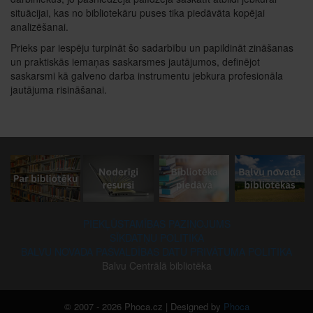
situācijai, kas no bibliotekāru puses tika piedāvāta kopējai
analizēšanai.
Prieks par iespēju turpināt šo sadarbību un papildināt zināšanas
un praktiskās iemaņas saskarsmes jautājumos, definējot
saskarsmi kā galveno darba instrumentu jebkura profesionāla
jautājuma risināšanai.
PIEKĻŪSTAMĪBAS PAZIŅOJUMS
SĪKDATŅU POLITIKA
BALVU NOVADA PAŠVALDĪBAS DATU PRIVĀTUMA POLITIKA
Balvu Centrālā bibliotēka
© 2007 - 2026 Phoca.cz | Designed by
Phoca