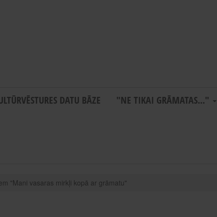
ULTŪRVĒSTURES DATU BĀZE
"NE TIKAI GRĀMATAS..."
em "Mani vasaras mirkļi kopā ar grāmatu"