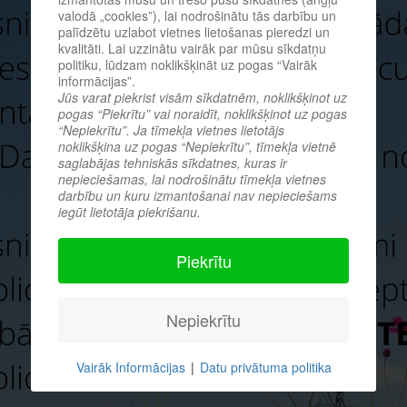
valodā „cookies”), lai nodrošinātu tās darbību un
palīdzētu uzlabot vietnes lietošanas pieredzi un
kvalitāti. Lai uzzinātu vairāk par mūsu sīkdatņu
politiku, lūdzam noklikšķināt uz pogas “Vairāk
informācijas”.
Jūs varat piekrist visām sīkdatnēm, noklikšķinot uz
pogas “Piekrītu” vai noraidīt, noklikšķinot uz pogas
“Nepiekrītu”. Ja tīmekļa vietnes lietotājs
noklikšķina uz pogas “Nepiekrītu”, tīmekļa vietnē
saglabājas tehniskās sīkdatnes, kuras ir
nepieciešamas, lai nodrošinātu tīmekļa vietnes
darbību un kuru izmantošanai nav nepieciešams
iegūt lietotāja piekrišanu.
Piekrītu
Nepiekrītu
Vairāk Informācijas
|
Datu privātuma politika