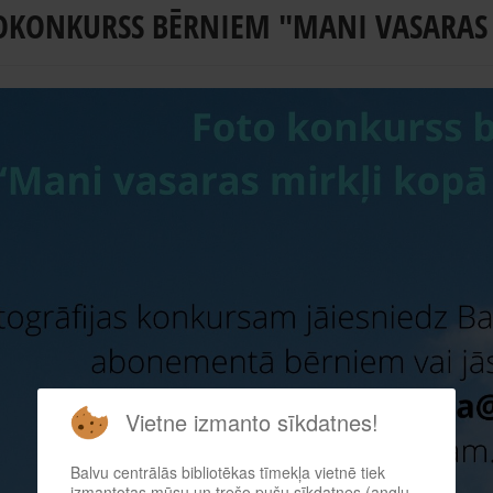
OKONKURSS BĒRNIEM "MANI VASARAS 
Vietne izmanto sīkdatnes!
Balvu centrālās bibliotēkas tīmekļa vietnē tiek
izmantotas mūsu un trešo pušu sīkdatnes (angļu